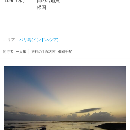
10/9（水） 日の出鑑賞
帰国
エリア
バリ島(インドネシア)
同行者
一人旅
旅行の手配内容
個別手配