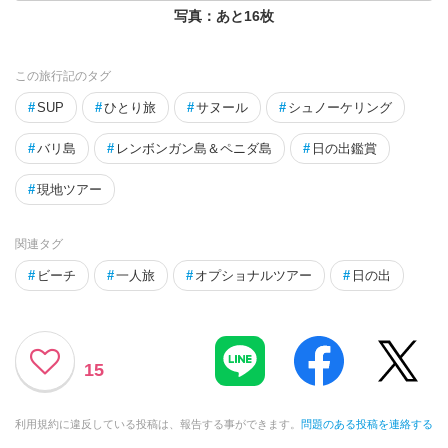
写真：あと
16
枚
この旅行記のタグ
#
SUP
#
ひとり旅
#
サヌール
#
シュノーケリング
#
バリ島
#
レンボンガン島＆ペニダ島
#
日の出鑑賞
#
現地ツアー
関連タグ
#
ビーチ
#
一人旅
#
オプショナルツアー
#
日の出
15
利用規約に違反している投稿は、報告する事ができます。
問題のある投稿を連絡する