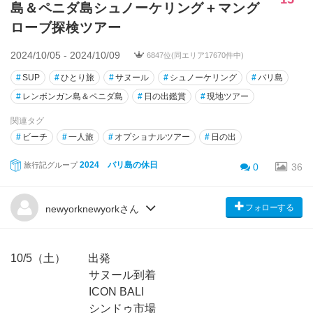
島＆ペニダ島シュノーケリング＋マング
ローブ探検ツアー
2024/10/05 - 2024/10/09
6847位(同エリア17670件中)
#
SUP
#
ひとり旅
#
サヌール
#
シュノーケリング
#
バリ島
#
レンボンガン島＆ペニダ島
#
日の出鑑賞
#
現地ツアー
関連タグ
#
ビーチ
#
一人旅
#
オプショナルツアー
#
日の出
2024 バリ島の休日
旅行記グループ
0
36
フォローする
newyorknewyorkさん
10/5（土） 出発
サヌール到着
ICON BALI
シンドゥ市場