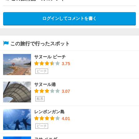
ログインしてコメントを書く
この旅行で行ったスポット
サヌール ビーチ
3.75
ビーチ
サヌール港
3.07
船系
レンボンガン島
4.01
ビーチ