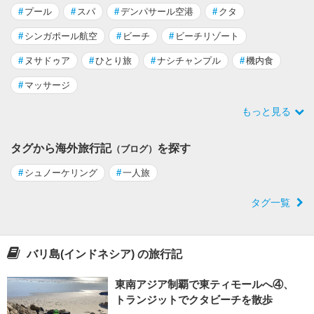
#
プール
#
スパ
#
デンパサール空港
#
クタ
#
シンガポール航空
#
ビーチ
#
ビーチリゾート
#
ヌサドゥア
#
ひとり旅
#
ナシチャンプル
#
機内食
#
マッサージ
もっと見る
タグから海外旅行記
を探す
（ブログ）
#
シュノーケリング
#
一人旅
タグ一覧
バリ島(インドネシア) の旅行記
東南アジア制覇で東ティモールへ④、
トランジットでクタビーチを散歩