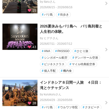
by itaruさん
2026/06/15 - 2026/06/16
15
#
バリ島
#
街歩き
2026夏休みもバリ島へ バリ島到着と
人生初の体験。
by ヒデチさん
2026/07/11 - 2026/07/12
43
#
ANA
#
PASSGO
#
ひとり旅
#
シンガポール航空
#
デンパサール空港
#
ビジネスクラス
#
マイル特典航空券
#
個人手配
#
機内食
インドネシア８日間一人旅 ４日目：
滝とケチャダンス
by kurukuruさん
2026/04/29 - 2026/05/06
28
#
バリ島
#
ウルワツ寺院
#
クタビーチ