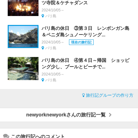
ツ寺院＆ケチャダンス
2024/10/05～
バリ島
バリ島の休日 ③第３日 レンボンガン島
＆ペニダ島シュノーケリング...
2024/10/05～
現在の旅行記
バリ島
バリ島の休日 ④第４日～帰国 ショッピ
ング少し、プールとビーチで...
2024/10/05～
バリ島
旅行記グループの作り方
newyorknewyorkさんの旅行記一覧
この旅行記へのコメント