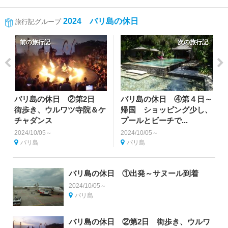
2024 バリ島の休日
旅行記グループ
前の旅行記
次の旅行記
バリ島の休日 ②第2日
バリ島の休日 ④第４日～
街歩き、ウルワツ寺院＆ケ
帰国 ショッピング少し、
チャダンス
プールとビーチで...
2024/10/05～
2024/10/05～
バリ島
バリ島
バリ島の休日 ①出発～サヌール到着
2024/10/05～
バリ島
バリ島の休日 ②第2日 街歩き、ウルワ