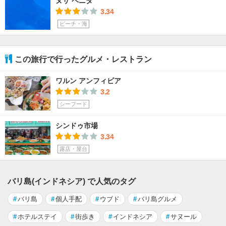
ヌサ ペニダ
3.34
ビーチ・海
この旅行で行ったグルメ・レストラン
ワルン アンフィビア
3.2
シーフード
シンドゥ市場
3.34
露店・屋台
バリ島(インドネシア) で人気のタグ
#
バリ島
#
個人手配
#
ウブド
#
バリ島グルメ
#
ホテルステイ
#
街歩き
#
インドネシア
#
サヌール