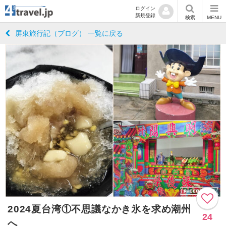
ログイン
新規登録
検索
MENU
屏東旅行記（ブログ） 一覧に戻る
2024夏台湾①不思議なかき氷を求め潮州
24
へ