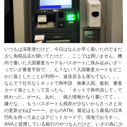
いつもは深夜便だけど、今日はなんか早く着いたのでまだ
少し免税品店が開いてたけど、、ここでは買いません。機
内で書いた入国審査カードをパスポートに挟み込みいざ！
っていざ審査手前で、、ん？ない？入国審査カードをどこ
かに落としたことが判明ー。速攻戻るも落ちてない。。。
なんで？仕方なくネットで再申請、無事入国。最初、審査
カード落としたって言ったら、「ネットで再申請して」で
終わった。がーん、あれ、、個人情報かなり書いてて。。
嫌だな。。もうパスポートも残存が少ないからさっさと次
の更新せねばーーー。からのATM。最近はもう最低の日本
円札を持ってあとはデビットカードで。現地でおろす～。
ANAと提携している銀行のやつなんだけど、いざの為に少