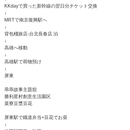
KKdayで買った新幹線の翌日分チケット交換
↓
MRTで南京復興駅へ
↓
背包棧旅店-台北長春店 泊
↓
高雄へ移動
↓
高雄駅で荷物預け
↓
屏東
乖乖故事主題舘
勝利星村創意生活園区
菜寮豆漿豆花
屏東駅で鐡道弁当+豆花でお昼
↓