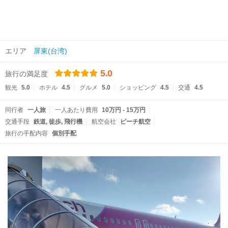
エリア
屏東(台湾)
5.0
旅行の満足度
観光
5.0
ホテル
4.5
グルメ
5.0
ショッピング
4.5
交通
4.5
同行者
一人旅
一人あたり費用
10万円 - 15万円
交通手段
鉄道
徒歩
飛行機
航空会社
ピーチ航空
旅行の手配内容
個別手配