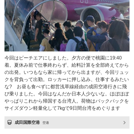
今回はピーチエアにしました。夕方の便で桃園に19:40
着。夏休み前で仕事終わらず、給料計算を全部終えてから
の出発。いつもなら家に帰ってから出ますが、今回リュッ
クを背負って出勤。ロッカーに押し込み、仕事するみたい
な? お昼も食べずに都営浅草線経由の成田空港行きに飛
び乗りました。今回はなんだか日本人少ないな。ほぼほぼ
やっぱりこれから帰国する台湾人。荷物はバックパックを
サイズダウン軽量化して7kgで9日間台湾をめぐります
成田国際空港
空港