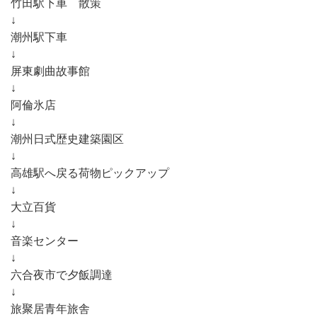
竹田駅下車 散策
↓
潮州駅下車
↓
屏東劇曲故事館
↓
阿倫氷店
↓
潮州日式歴史建築園区
↓
高雄駅へ戻る荷物ピックアップ
↓
大立百貨
↓
音楽センター
↓
六合夜市で夕飯調達
↓
旅聚居青年旅舎