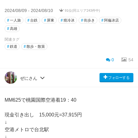
2024/08/09 - 2024/08/10
91位(同エリア243件中)
#
一人旅
#
台鉄
#
屏東
#
燒冷冰
#
街歩き
#
阿倫冰店
#
高雄
関連タグ
#
鉄道
#
散歩・散策
0
54
フォローする
ぜにさん
MM625で桃園国際空港着19：40
現金引き出し 15,000元=37,915円
↓
空港メトロで台北駅
↓