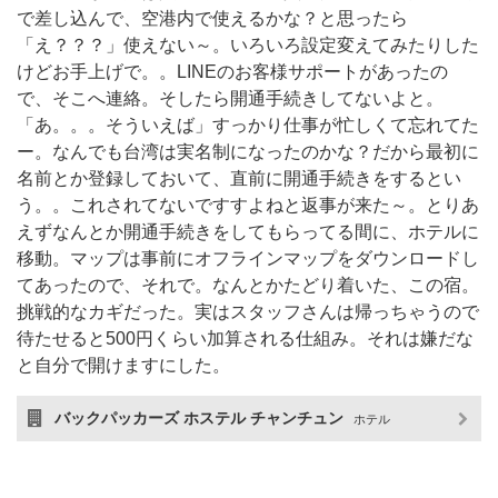
で差し込んで、空港内で使えるかな？と思ったら
「え？？？」使えない～。いろいろ設定変えてみたりした
けどお手上げで。。LINEのお客様サポートがあったの
で、そこへ連絡。そしたら開通手続きしてないよと。
「あ。。。そういえば」すっかり仕事が忙しくて忘れてた
ー。なんでも台湾は実名制になったのかな？だから最初に
名前とか登録しておいて、直前に開通手続きをするとい
う。。これされてないですすよねと返事が来た～。とりあ
えずなんとか開通手続きをしてもらってる間に、ホテルに
移動。マップは事前にオフラインマップをダウンロードし
てあったので、それで。なんとかたどり着いた、この宿。
挑戦的なカギだった。実はスタッフさんは帰っちゃうので
待たせると500円くらい加算される仕組み。それは嫌だな
と自分で開けますにした。
バックパッカーズ ホステル チャンチュン
ホテル