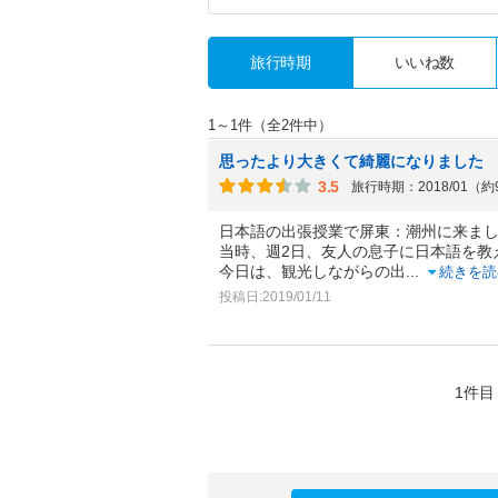
旅行時期
いいね数
1～1件（全2件中）
思ったより大きくて綺麗になりました
3.5
旅行時期：2018/01（
日本語の出張授業で屏東：潮州に来ま
当時、週2日、友人の息子に日本語を教
今日は、観光しながらの出
...
続きを読
投稿日:2019/01/11
1件目