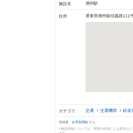
潮州駅
施設名
屏東県潮州鎮信義路111
住所
交通
交通機関
鉄道
カテゴリ
登録者
台湾見聞録
さん
※施設情報については、時間の経過による変化な
ます。