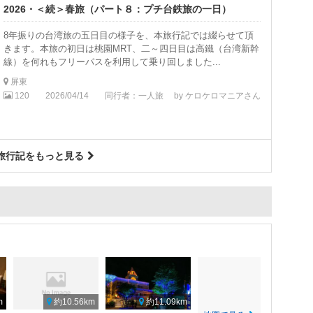
2026・＜続＞春旅（パート８：プチ台鉄旅の一日）
8年振りの台湾旅の五日目の様子を、本旅行記では綴らせて頂
きます。本旅の初日は桃園MRT、二～四日目は高鐵（台湾新幹
線）を何れもフリーパスを利用して乗り回しました...
屏東
120
2026/04/14
同行者：一人旅
by ケロケロマニアさん
旅行記をもっと見る
m
約10.56km
約11.09km