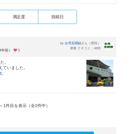
満足度
投稿日
by
さん（男性）
台湾見聞録
屏東 クチコミ：48件
約9年前）
5
した。
えていました。
む
6
～1件目を表示（全2件中）