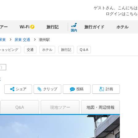
ゲストさん、
こんにちは
ログインはこちら
アー
Wi-Fi
旅行記
旅行ガイド
ホテル
国内
屏東
屏東 交通
潮州駅
ショッピング
交通
ホテル
旅行記
Q＆A
ど）
ミ
シェア
クリップ
投稿
計画
Q&A
現地ツアー
地図
周辺情報