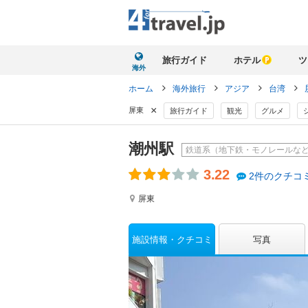
旅行ガイド
ホテル
ツ
海外
ホーム
海外旅行
アジア
台湾
×
屏東
旅行ガイド
観光
グルメ
潮州駅
鉄道系（地下鉄・モノレールな
3.22
2件のクチコ
屏東
施設情報
クチコミ
写真