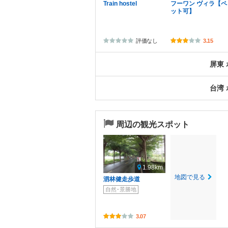
Train hostel
フーワン ヴィラ【ペ
ット可】
評価なし
3.15
屏東
台湾
周辺の観光スポット
1.98km
地図で見る
泗林健走歩道
自然･景勝地
3.07