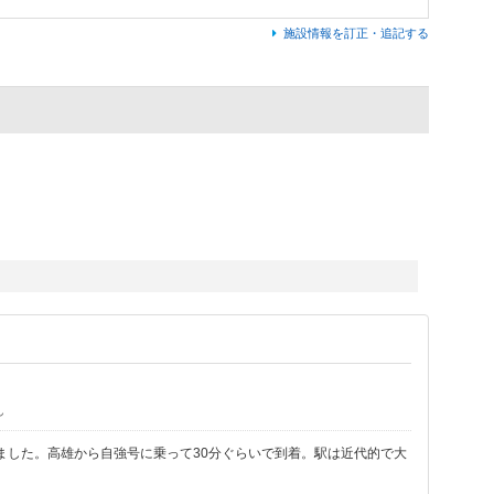
施設情報を訂正・追記する
ん
した。高雄から自強号に乗って30分ぐらいで到着。駅は近代的で大