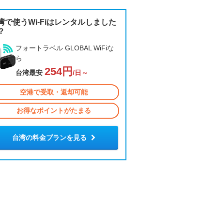
湾で使うWi-Fiはレンタルしました
？
フォートラベル GLOBAL WiFiな
ら
254円
台湾最安
/日～
空港で受取・返却可能
お得なポイントがたまる
台湾の料金プランを見る