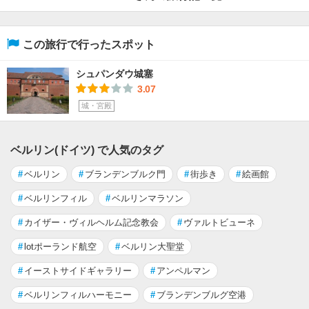
この旅行で行ったスポット
シュパンダウ城塞
3.07
城・宮殿
ベルリン(ドイツ) で人気のタグ
#
ベルリン
#
ブランデンブルク門
#
街歩き
#
絵画館
#
ベルリンフィル
#
ベルリンマラソン
#
カイザー・ヴィルヘルム記念教会
#
ヴァルトビューネ
#
lotポーランド航空
#
ベルリン大聖堂
#
イーストサイドギャラリー
#
アンペルマン
#
ベルリンフィルハーモニー
#
ブランデンブルグ空港