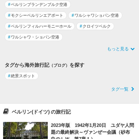
#
ベルリンブランデンブルク空港
#
モクシーベルリンエアポート
#
ワルシャワショパン空港
#
ベルリンフィルハーモニーホール
#
クロイツベルク
#
ワルシャワ・ショパン空港
もっと見る
タグから海外旅行記
を探す
（ブログ）
#
絶景スポット
タグ一覧
ベルリン(ドイツ) の旅行記
2023年版 1942年1月20日 ユダヤ人問
題の最終解決～ヴァンぜー会議（砂布
巾のＬＷ 第7章１）...