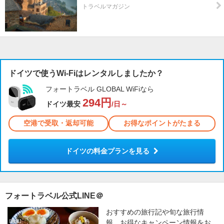
トラベルマガジン
ドイツで使うWi-Fiはレンタルしましたか？
フォートラベル GLOBAL WiFiなら
294円
ドイツ最安
/日～
空港で受取・返却可能
お得なポイントがたまる
ドイツの料金プランを見る
フォートラベル公式LINE＠
おすすめの旅行記や旬な旅行情
報、お得なキャンペーン情報をお