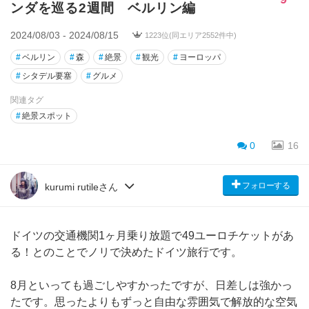
ンダを巡る2週間 ベルリン編
2024/08/03 - 2024/08/15
1223位(同エリア2552件中)
#
ベルリン
#
森
#
絶景
#
観光
#
ヨーロッパ
#
シタデル要塞
#
グルメ
関連タグ
#
絶景スポット
0
16
フォローする
kurumi rutileさん
ドイツの交通機関1ヶ月乗り放題で49ユーロチケットがあ
る！とのことでノリで決めたドイツ旅行です。
8月といっても過ごしやすかったですが、日差しは強かっ
たです。思ったよりもずっと自由な雰囲気で解放的な空気