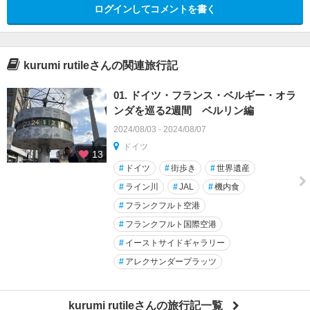
ログインしてコメントを書く
kurumi rutileさんの関連旅行記
01. ドイツ・フランス・ベルギー・オラ
ンダを巡る2週間 ベルリン編
2024/08/03 - 2024/08/07
ドイツ
13
#
ドイツ
#
街歩き
#
世界遺産
#
ライン川
#
JAL
#
機内食
#
フランクフルト空港
#
フランクフルト国際空港
#
イーストサイドギャラリー
#
アレクサンダープラッツ
kurumi rutileさんの旅行記一覧