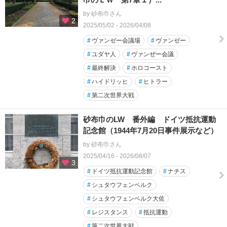
by 砂布巾さん
2
2025/05/02 - 2026/04/08
#
ヴァンゼー会議場
#
ヴァンゼー
#
ユダヤ人
#
ヴァンぜー会議
#
最終解決
#
ホロコースト
#
ハイドリッヒ
#
ヒトラー
#
第二次世界大戦
砂布巾のLW 番外編 ドイツ抵抗運動
記念館（1944年7月20日事件展示など）
by 砂布巾さん
2025/04/16 - 2026/08/07
3
#
ドイツ抵抗運動記念館
#
ナチス
#
シュタウフェンベルク
#
シュタウフェンベルク大佐
#
レジスタンス
#
抵抗運動
#
第二次世界大戦