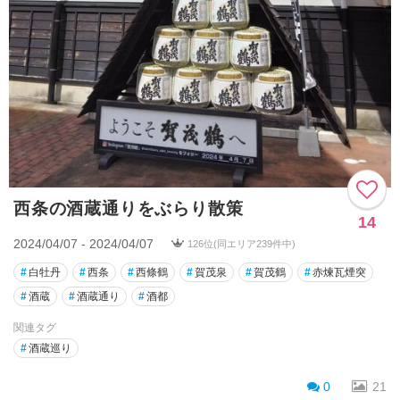
西条の酒蔵通りをぶらり散策
14
2024/04/07 - 2024/04/07
126位(同エリア239件中)
#
白牡丹
#
西条
#
西條鶴
#
賀茂泉
#
賀茂鶴
#
赤煉瓦煙突
#
酒蔵
#
酒蔵通り
#
酒都
関連タグ
#
酒蔵巡り
0
21