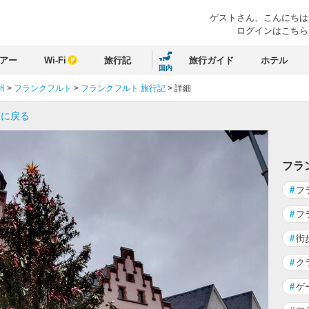
ゲストさん、
こんにちは
ログインはこちら
アー
Wi-Fi
旅行記
旅行ガイド
ホテル
国内
州
>
フランクフルト
>
フランクフルト 旅行記
>
詳細
覧に戻る
フラ
#
フ
#
フ
#
街
#
ク
#
ゲ