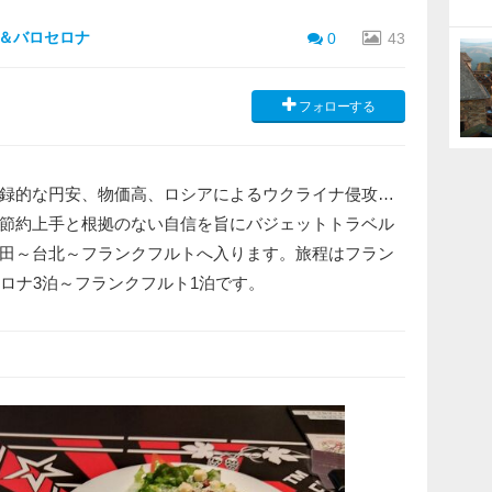
ドン＆バロセロナ
0
43
フォローする
録的な円安、物価高、ロシアによるウクライナ侵攻…
節約上手と根拠のない自信を旨にバジェットトラベル
田～台北～フランクフルトへ入ります。旅程はフラン
ロナ3泊～フランクフルト1泊です。