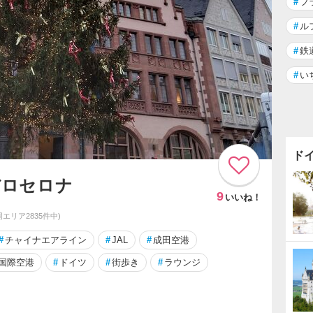
#
フ
#
ル
#
鉄
#
い
ド
バロセロナ
9
いいね！
(同エリア2835件中)
#
チャイナエアライン
#
JAL
#
成田空港
国際空港
#
ドイツ
#
街歩き
#
ラウンジ