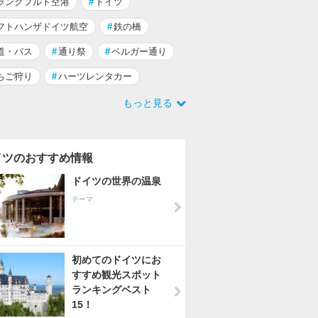
ランクフルト空港
#
ドイツ
フトハンザドイツ航空
#
鉄の橋
道・バス
#
通り祭
#
ベルガー通り
ちご狩り
#
ハーツレンタカー
もっと見る
イツのおすすめ情報
ドイツの世界の温泉
テーマ
初めてのドイツにお
すすめ観光スポット
ランキングベスト
15！