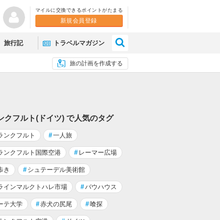
マイルに交換できるポイントがたまる
新規会員登録
×
旅行記
トラベルマガジン
旅の計画を作成する
ンクフルト(ドイツ) で人気のタグ
ランクフルト
#
一人旅
ランクフルト国際空港
#
レーマー広場
歩き
#
シュテーデル美術館
ラインマルクトハレ市場
#
バウハウス
ーテ大学
#
赤犬の尻尾
#
喰探