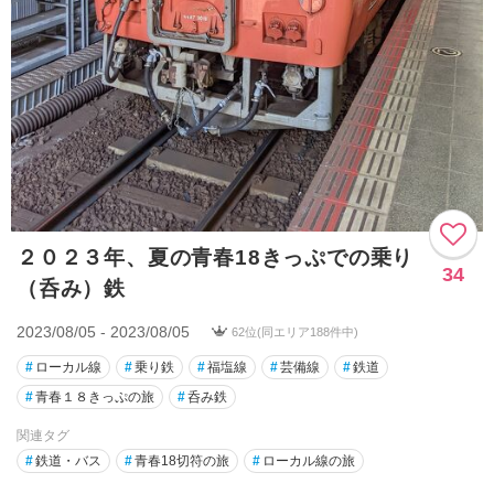
２０２３年、夏の青春18きっぷでの乗り
34
（呑み）鉄
2023/08/05 - 2023/08/05
62位(同エリア188件中)
#
ローカル線
#
乗り鉄
#
福塩線
#
芸備線
#
鉄道
#
青春１８きっぷの旅
#
呑み鉄
関連タグ
#
鉄道・バス
#
青春18切符の旅
#
ローカル線の旅