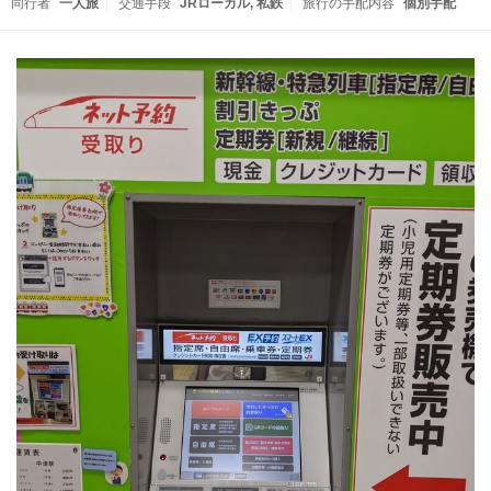
同行者
一人旅
交通手段
JRローカル
私鉄
旅行の手配内容
個別手配