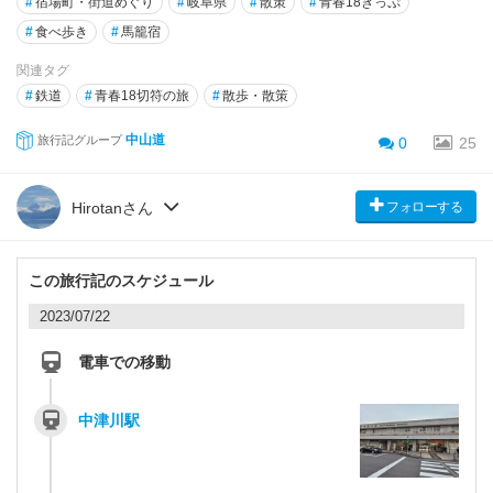
#
宿場町・街道めぐり
#
岐阜県
#
散策
#
青春18きっぷ
#
食べ歩き
#
馬籠宿
関連タグ
#
鉄道
#
青春18切符の旅
#
散歩・散策
中山道
旅行記グループ
0
25
フォローする
Hirotanさん
この旅行記のスケジュール
2023/07/22
電車での移動
中津川駅