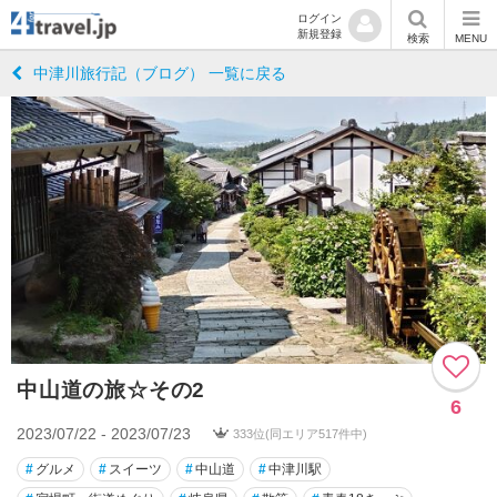
ログイン
新規登録
検索
MENU
中津川旅行記（ブログ） 一覧に戻る
中山道の旅☆その2
6
2023/07/22 - 2023/07/23
333位(同エリア517件中)
#
グルメ
#
スイーツ
#
中山道
#
中津川駅