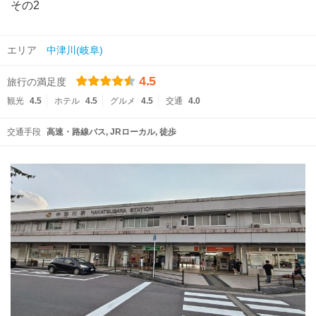
その2
エリア
中津川(岐阜)
4.5
旅行の満足度
観光
4.5
ホテル
4.5
グルメ
4.5
交通
4.0
交通手段
高速・路線バス
JRローカル
徒歩