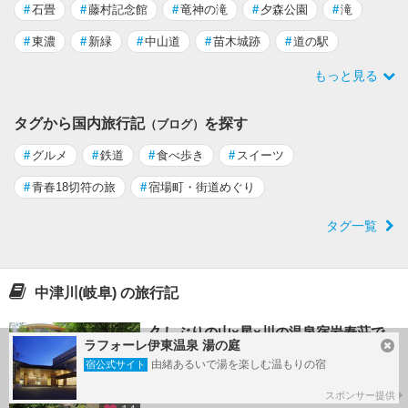
#
石畳
#
藤村記念館
#
竜神の滝
#
夕森公園
#
滝
#
東濃
#
新緑
#
中山道
#
苗木城跡
#
道の駅
もっと見る
タグから国内旅行記
を探す
（ブログ）
#
グルメ
#
鉄道
#
食べ歩き
#
スイーツ
#
青春18切符の旅
#
宿場町・街道めぐり
タグ一覧
中津川(岐阜) の旅行記
久しぶりの山×星×川の温泉宿岩寿荘で
ラフォーレ伊東温泉 湯の庭
避暑
由緒あるいで湯を楽しむ温もりの宿
宿公式サイト
by キララさん
スポンサー提供
2026/07/19 - 2026/07/20