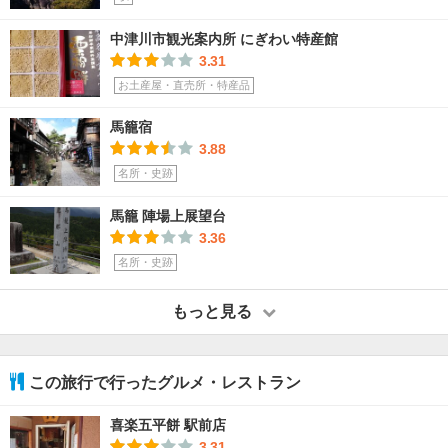
中津川市観光案内所 にぎわい特産館
3.31
お土産屋・直売所・特産品
馬籠宿
3.88
名所・史跡
馬籠 陣場上展望台
3.36
名所・史跡
もっと見る
この旅行で行ったグルメ・レストラン
喜楽五平餅 駅前店
3.31