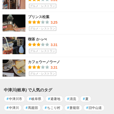
グルメ・レストラン
プリンス松葉
3.25
グルメ・レストラン
喫茶 かっぺ
3.31
グルメ・レストラン
カフェウーノウーノ
3.31
グルメ・レストラン
中津川(岐阜) で人気のタグ
#
中津川市
#
岐阜県
#
避暑地
#
清流
#
夏
#
中津川
#
馬籠宿
#
ちこり村
#
妻籠宿
#
旧中山道