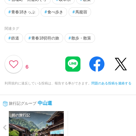
#
青春18きっぷ
#
食べ歩き
#
馬籠宿
関連タグ
#
鉄道
#
青春18切符の旅
#
散歩・散策
6
利用規約に違反している投稿は、報告する事ができます。
問題のある投稿を連絡する
中山道
旅行記グループ
前の旅行記