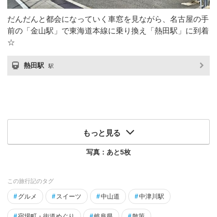
だんだんと都会になっていく車窓を見ながら、名古屋の手
前の「金山駅」で東海道本線に乗り換え「熱田駅」に到着
☆
熱田駅
駅
もっと見る
写真：あと
5
枚
この旅行記のタグ
#
グルメ
#
スイーツ
#
中山道
#
中津川駅
#
宿場町・街道めぐり
#
岐阜県
#
散策