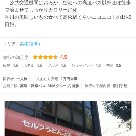
公共交通機関はおろか、空港への高速バス以外ほぼ徒歩
で済ませてしっかりカロリー消化。
香川の美味しいもの食べて高松駅くらいニコニコ！の1泊2
日旅。
エリア
高松(香川)
4.5
旅行の満足度
観光
4.5
ホテル
4.5
グルメ
4.5
ショッピング
4.0
交通
3.5
同行者
一人旅
一人あたり費用
1万円未満
交通手段
高速・路線バス
ANAグループ
徒歩
旅行の手配内容
個別手配