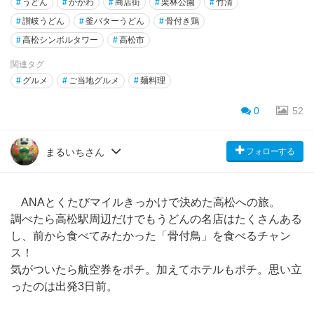
#
うどん
#
かがわ
#
商店街
#
栗林公園
#
竹清
#
讃岐うどん
#
釜バターうどん
#
骨付き鶏
#
高松シンボルタワー
#
高松市
関連タグ
#
グルメ
#
ご当地グルメ
#
麺料理
0
52
フォローする
まるいちさん
ANAとくたびマイルきっかけで決めた高松への旅。
調べたら高松駅周辺だけでもうどんの名店はたくさんある
し、前から食べてみたかった「骨付鳥」を食べるチャン
ス！
気がついたら航空券をポチ。加えてホテルもポチ。思い立
ったのは出発3日前。