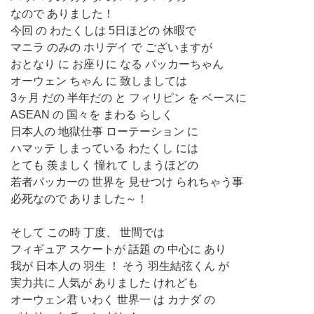
なので ありました！
今回 の わたくしは 5日ほどの 休暇で
マニラ のみの ホリデイ で ございますが
おとなり に お座りに なる パッカーちゃん
オーウェン ちゃん に 致しましては
3ヶ月 だの 半年だの と フィリピン を ベースに
ASEAN の 国々を まわる らしく
日本人の 地獄仕事 ローテーション に
ハマッテ しまっている わたくし には
とても 羨ましく 憧れて しまうほどの
若者パッカーの 世界を 見せつけ られちゃう事
必死なので ありました～！
そして この時 丁度、 世間では
フィギュア スケートが 話題 の 中心に あり
我が 日本人の 羽生 ！ そう 羽生結弦くん が
実力共に 人気が ありました けれども
オーウェン君 いわく 世界一 は カナダ の