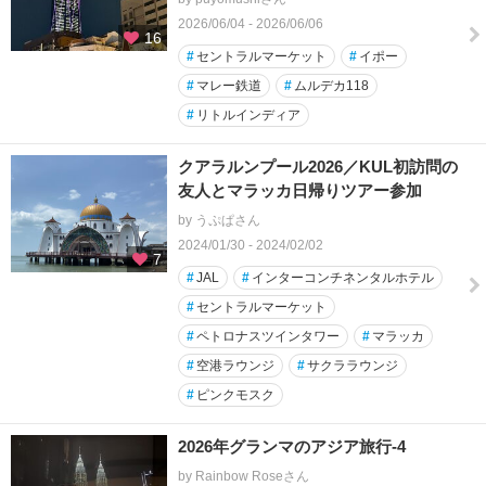
2026/06/04 - 2026/06/06
16
#
セントラルマーケット
#
イポー
#
マレー鉄道
#
ムルデカ118
#
リトルインディア
クアラルンプール2026／KUL初訪問の
友人とマラッカ日帰りツアー参加
by うぷぱさん
2024/01/30 - 2024/02/02
7
#
JAL
#
インターコンチネンタルホテル
#
セントラルマーケット
#
ペトロナスツインタワー
#
マラッカ
#
空港ラウンジ
#
サクララウンジ
#
ピンクモスク
2026年グランマのアジア旅行-4
by Rainbow Roseさん