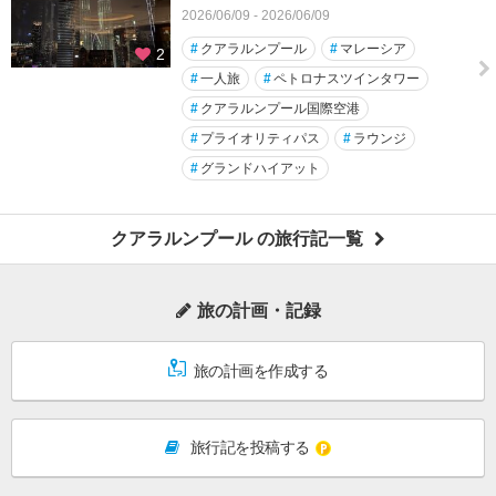
2026/06/09 - 2026/06/09
#
クアラルンプール
#
マレーシア
2
#
一人旅
#
ペトロナスツインタワー
#
クアラルンプール国際空港
#
プライオリティパス
#
ラウンジ
#
グランドハイアット
クアラルンプール の旅行記一覧
旅の計画・記録
旅の計画を作成する
旅行記を投稿する