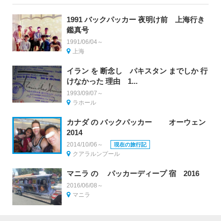
1991 バックパッカー 夜明け前 上海行き
鑑真号
1991/06/04～
上海
イラン を 断念し パキスタン までしか 行
けなかった 理由 1...
1993/09/07～
ラホール
カナダ の バックパッカー オーウェン
2014
2014/10/06～
現在の旅行記
クアラルンプール
マニラ の パッカーディープ 宿 2016
2016/06/08～
マニラ