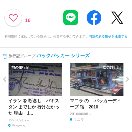
16
利用規約に違反している投稿は、報告する事ができます。
問題のある投稿を連絡する
バックパッカー シリーズ
旅行記グループ
前の旅行記
次の旅行記
イラン を 断念し パキス
マニラ の パッカーディ
タン までしか 行けなかっ
ープ 宿 2016
た 理由 1...
2016/06/08～
マニラ
1993/09/07～
ラホール