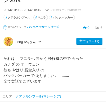
ン 2014
2014/10/06 - 2014/10/06
2719位(同エリア6199件中)
#
クアラルンプール
#
マニラ
#
バックパッカー
バックパッカー シリーズ
旅行記グループ
0
6
フォローする
Sting boyさん
それは マニラへ 向かう 飛行機の中で 会った
カナダ の オーウェン
彼も やはり 筋金入り の
バックパッカー で ありました。 .......
全て実話でございます
エリア
クアラルンプール(マレーシア)