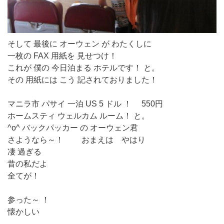
そして 最後に オーウェン が わたくしに
一枚の FAX 用紙を 見せつけ！
これが 僕の 今日泊まる ホテルです！ と。
その 用紙には こう 記されておりました！
マニラ市 パサイ 一泊 US 5 ドル ！ 550円
ホームスティ ウェルカム ルーム！ と。
^o^ バックパッカー の オーウェン君
さようなら～！ おまえは やはり
凄 過ぎる
昔の私だよ
全てが！
参った～ ！
懐かしい