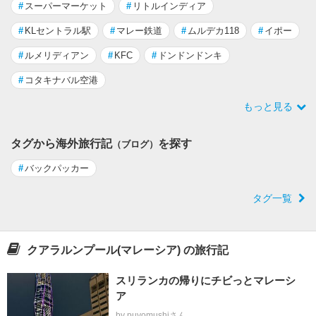
#
スーパーマーケット
#
リトルインディア
#
KLセントラル駅
#
マレー鉄道
#
ムルデカ118
#
イポー
#
ルメリディアン
#
KFC
#
ドンドンドンキ
#
コタキナバル空港
もっと見る
タグから海外旅行記
を探す
（ブログ）
#
バックパッカー
タグ一覧
クアラルンプール(マレーシア) の旅行記
スリランカの帰りにチビっとマレーシ
ア
by puyomushiさん