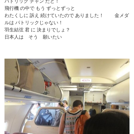
パトリック チャン だと！
飛行機 の中で もう ずっとずっと
わたくしに 訴え 続けていたので ありました！ 金メダ
ルは パトリックじゃない！
羽生結弦 君 に 決まりでしょ？
日本人は そう 願いたい