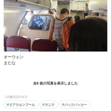
オーウェン
またな
全6 枚の写真を表示しました
この旅行記のタグ
#
クアラルンプール
#
マニラ
#
バックパッカー