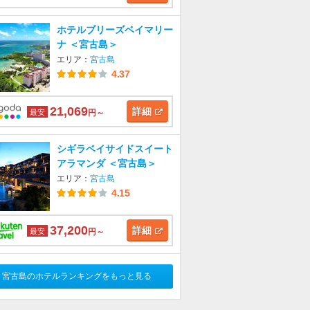
ホテルブリーズベイマリー
ナ ＜宮古島＞
エリア：
宮古島
4.37
21,069
詳細
最安
円～
シギラベイサイドスイート
アラマンダ ＜宮古島＞
エリア：
宮古島
4.15
37,200
詳細
最安
円～
宮古島のホテルランキングをもっと見る