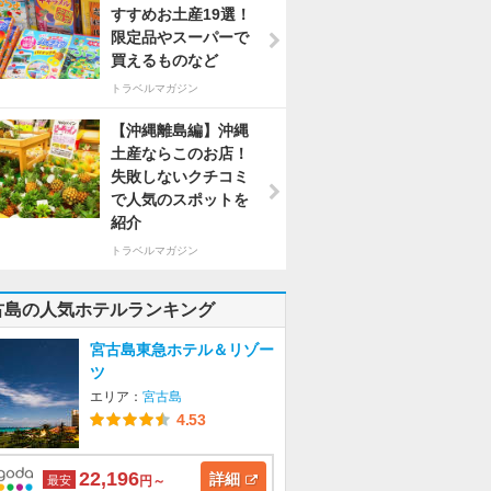
すすめお土産19選！
限定品やスーパーで
買えるものなど
トラベルマガジン
【沖縄離島編】沖縄
土産ならこのお店！
失敗しないクチコミ
で人気のスポットを
紹介
トラベルマガジン
古島の人気ホテルランキング
宮古島東急ホテル＆リゾー
ツ
エリア：
宮古島
4.53
22,196
詳細
最安
円～