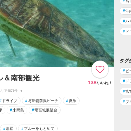
#
宮
#
沖
#
ハ
#
ド
タグ
#
ビ
ル＆南部観光
#
ド
138
いいね！
エリア4871件中)
#
宮
#
ドライブ
#
与那覇前浜ビーチ
#
夏旅
#
ブ
岸
#
来間島
#
竜宮城展望台
#
那覇
#
ブルーをもとめて