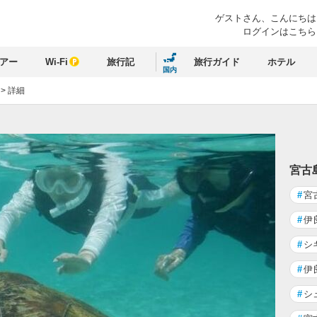
ゲストさん、
こんにちは
ログインはこちら
アー
Wi-Fi
旅行記
旅行ガイド
ホテル
国内
>
詳細
宮古
#
宮
#
伊
#
シ
#
伊
#
シ