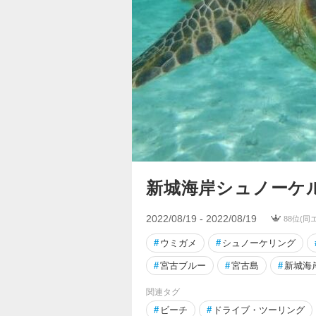
新城海岸シュノーケ
2022/08/19 - 2022/08/19
88位(同
#
ウミガメ
#
シュノーケリング
#
宮古ブルー
#
宮古島
#
新城海
関連タグ
#
ビーチ
#
ドライブ・ツーリング