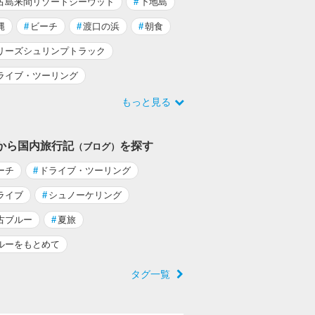
古島来間リゾートシーウッド
#
下地島
縄
#
ビーチ
#
渡口の浜
#
朝食
リーズシュリンプトラック
ライブ・ツーリング
もっと見る
から国内旅行記
を探す
（ブログ）
ーチ
#
ドライブ・ツーリング
ライブ
#
シュノーケリング
古ブルー
#
夏旅
ルーをもとめて
タグ一覧