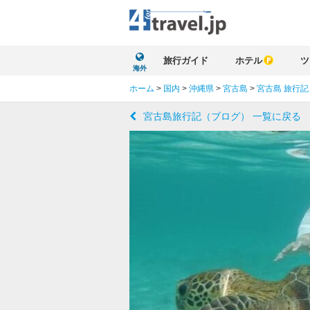
旅行ガイド
ホテル
ツ
海外
ホーム
>
国内
>
沖縄県
>
宮古島
>
宮古島 旅行記
宮古島旅行記（ブログ） 一覧に戻る