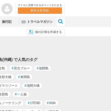
マイルに交換できるポイントがたまる
新規会員登録
×
旅行記
トラベルマガジン
旅の計画を作成する
島(沖縄) で人気のタグ
古島
#
宮古ブルー
#
池間島
良部大橋
#
来間島
ギラリゾート
#
池間大橋
良部島
#
一人旅
ュノーケリング
#
17END
#
ANA