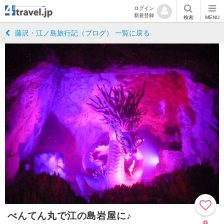
ログイン
新規登録
検索
MENU
藤沢・江ノ島旅行記（ブログ） 一覧に戻る
べんてん丸で江の島岩屋に♪
9