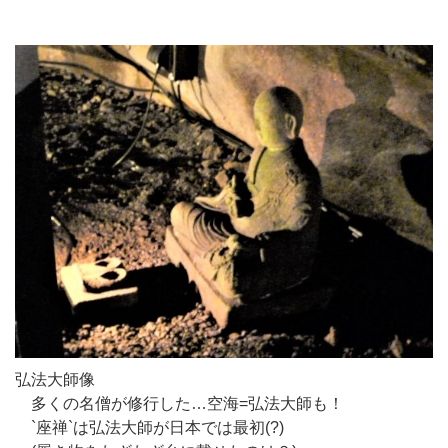
弘法大師像
多くの名僧が修行した…空海=弘法大師も！
`座禅`は弘法大師が日本では最初(?)