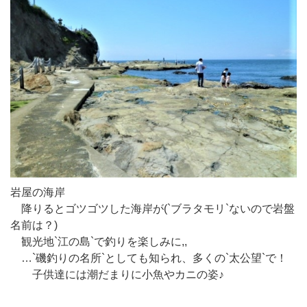
岩屋の海岸
降りるとゴツゴツした海岸が(`ブラタモリ`ないので岩盤
名前は？)
観光地`江の島`で釣りを楽しみに,,
…`磯釣りの名所`としても知られ、多くの`太公望`で！
子供達には潮だまりに小魚やカニの姿♪