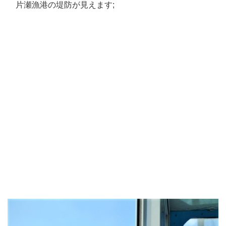
片瀬漁港の堤防が見えます;