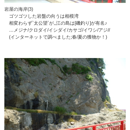
岩屋の海岸(3)
ゴツゴツした岩盤の向うは相模湾
相変わらず`太公望`が,,江の島は[磯釣り]が有名♪
…メジナ/クロダイ/イシダイ/カサゴ/イワシ/アジ//
(インターネットで調べました;春/夏の獲物か！)