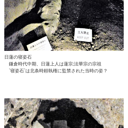
日蓮の寝姿石
鎌倉時代中期、日蓮上人は蓮宗;法華宗の宗祖
`寝姿石`は北条時頼執権に監禁された当時の姿？