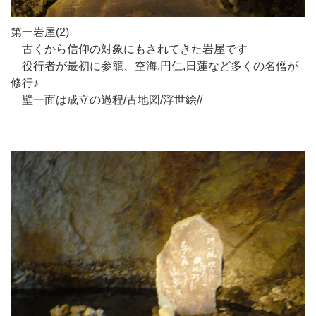
第一岩屋(2)
古くから信仰の対象にもされてきた岩屋です
役行者が最初に参籠、空海,円仁,日蓮など多くの名僧が
修行♪
壁一面は成立の過程/古地図/浮世絵//