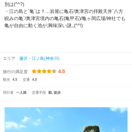
別は(^^?)
・江の島と`亀`は？…岩屋に亀石/奥津宮の拝殿天井`八方
睨みの亀`/奥津宮境内の亀石(亀甲石)/亀ヶ岡広場/神社でも
亀が自由に動く池が;興味深い謎,,(^^!)
エリア
藤沢・江ノ島(神奈川)
4.5
旅行の満足度
観光
4.5
交通
4.0
同行者
一人旅
交通手段
船
徒歩