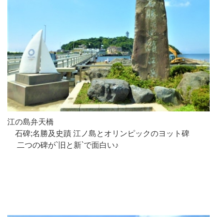
江の島弁天橋
石碑;名勝及史蹟 江ノ島とオリンピックのヨット碑
二つの碑が`旧と新`で面白い♪