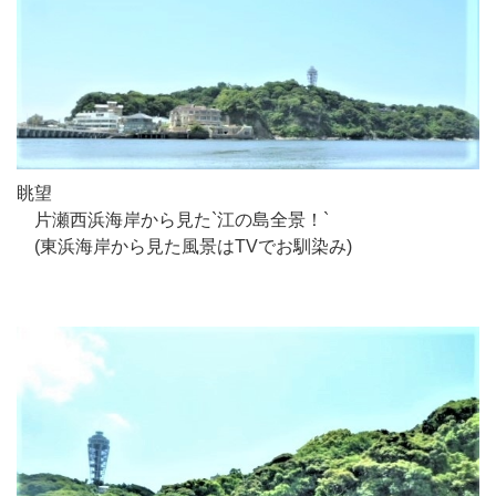
眺望
片瀬西浜海岸から見た`江の島全景！`
(東浜海岸から見た風景はTVでお馴染み)