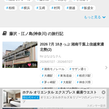
#
相模
#
横浜
#
玉縄
#
村岡
#
腰越
#
飯盛女
もっと見る
藤沢・江ノ島(神奈川) の旅行記
2026 7月 18きっぷ 湘南千葉上信越東濃
北勢(2)
by はなはなさん
2026/07/27 - 2026/07/27
59
#
湘南モノレール
#
サザン通り
#
大磯駅
#
東海道線
#
根府川駅
#
茅ヶ崎駅
#
大船駅
#
神奈川県
#
藤沢駅
#
青春ブタ野郎シリーズ
ホテル オリエンタル エクスプレス 銀座ウエスト
オリエンタルホテルズ＆リゾーツのメンバーシッ
宿公式サイト
辻堂駅南口の風景
プ
スポンサー提供
by el-cantareさん