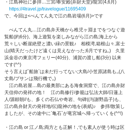
・江島神社に参拝…三宮/奉安殿(弁財天堂)/龍宮(4,6月)
https://4travel.jp/travelogue/11695409
で、今回は<べんてん丸で江の島岩場(6月)>です
べんてん丸…江の島弁天橋から稚児ヶ淵までをつなぐ遊
覧船(約6分)。海上遊覧を楽しみながら江の島;海上から
荒々しい断崖絶壁と濃い緑の景観♪ 相模湾,箱根山々,富士
山(晴天だったけど遠くは見えなかった;6月ですね,,) 久里
浜金谷の東京湾フェリー(40分)、浦賀の渡し船(3分) 以来
です(^^)
そう言えば`船旅`は未だ行ってない;大島/小笠原諸島も,,(八
丈島/プサンは飛行機で,,)
江の島岩屋…島の最奥部にある海食洞窟で、江の島弁財
天信仰の発祥の地！ 江の島修行/参籠は弘法大師/日蓮上
人/源頼朝//も、多くの石仏や奇岩、句碑((与謝野晶子)も、
江の島弁財天の発祥地/伝)龍神の地を(表紙)♪ 参拝/散策し
ましたが、その途中に`亀石`が竜宮城へ帰っていくを(^^!)
・江の島 or 江ノ島;両方とも正解！,でも素人が使う時は区