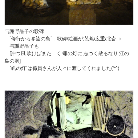
与謝野晶子の歌碑
`修行から参詣の島`…歌碑/絵画が;芭蕉/広重/北斎,,♪
与謝野晶子も
[沖つ風 吹けばまたゝく 蝋の灯に 志づく散るなり 江の
島の洞]
`蝋の灯`は係員さんが人々に渡してくれました(^^)