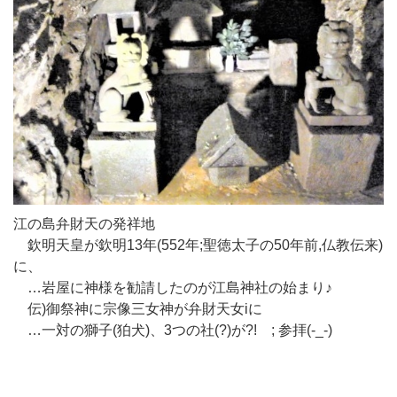
江の島弁財天の発祥地
欽明天皇が欽明13年(552年;聖徳太子の50年前,仏教伝来)
に、
…岩屋に神様を勧請したのが江島神社の始まり♪
伝)御祭神に宗像三女神が弁財天女iに
…一対の獅子(狛犬)、3つの社(?)が?! ; 参拝(-_-)