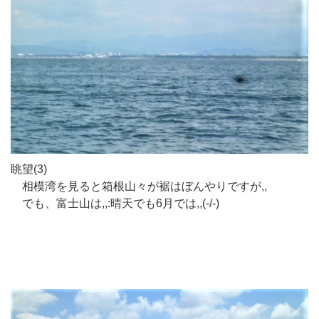
眺望(3)
相模湾を見ると箱根山々が裾はぼんやりですが,,
でも、富士山は,,:晴天でも6月では,,(-/-)