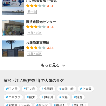
江の島遊覧船 弁天丸
3.31
乗り物
藤沢市観光センター
3.34
名所・史跡
片瀬漁港直売所
3.34
名所・史跡
もっと見る
藤沢・江ノ島(神奈川) で人気のタグ
#
江ノ電
#
江ノ島
#
小田原
#
大雄山線
#
上大岡
#
エキタグ
#
藤沢
#
神奈川
#
大船
#
鎌倉
#
湘南モノレール
#
藤沢宿
#
街歩き
#
寺社巡り