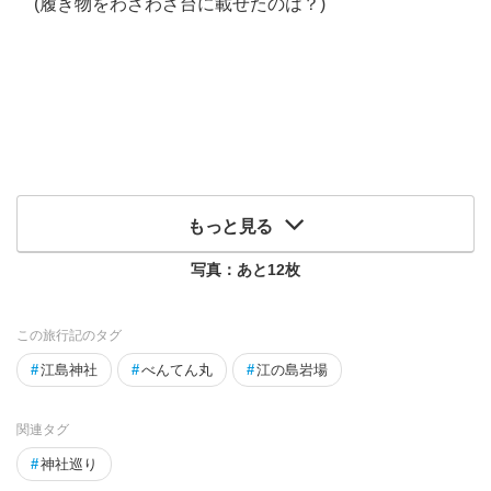
(履き物をわざわざ台に載せたのは？)
もっと見る
写真：あと
12
枚
この旅行記のタグ
#
江島神社
#
べんてん丸
#
江の島岩場
関連タグ
#
神社巡り