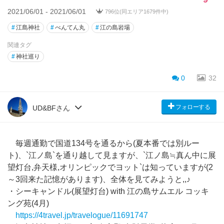
2021/06/01 - 2021/06/01
796位(同エリア1679件中)
#
江島神社
#
べんてん丸
#
江の島岩場
関連タグ
#
神社巡り
0
32
フォローする
UD&BFさん
毎週通勤で国道134号を通るから(夏本番では別ルー
ト)、`江ノ島`を通り越して見ますが、`江ノ島≒真ん中に展
望灯台,弁天様,オリンピックでヨット`は知っていますが(2
～3回来た記憶があります)、全体を見てみようと,,♪
・シーキャンドル(展望灯台) with 江の島サムエル コッキ
ング苑(4月)
https://4travel.jp/travelogue/11691747