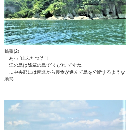
眺望(2)
あっ `山ふたつ`だ！
江の島は瓢箪の島で`くびれ`ですね
…中央部には南北から侵食が進んで島を分断するような
地形