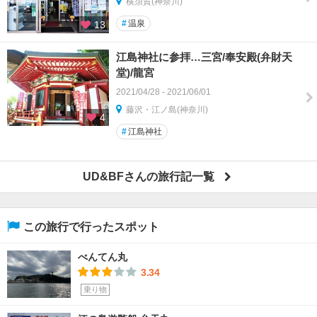
横須賀(神奈川)
#
温泉
13
江島神社に参拝…三宮/奉安殿(弁財天
堂)/龍宮
2021/04/28 - 2021/06/01
藤沢・江ノ島(神奈川)
4
#
江島神社
UD&BFさんの旅行記一覧
この旅行で行ったスポット
べんてん丸
3.34
乗り物