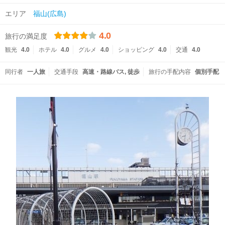
エリア
福山(広島)
4.0
旅行の満足度
観光
4.0
ホテル
4.0
グルメ
4.0
ショッピング
4.0
交通
4.0
同行者
一人旅
交通手段
高速・路線バス
徒歩
旅行の手配内容
個別手配