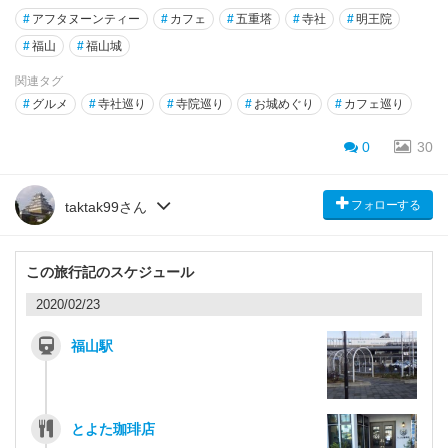
#
アフタヌーンティー
#
カフェ
#
五重塔
#
寺社
#
明王院
#
福山
#
福山城
関連タグ
#
グルメ
#
寺社巡り
#
寺院巡り
#
お城めぐり
#
カフェ巡り
0
30
フォローする
taktak99さん
この旅行記のスケジュール
2020/02/23
福山駅
とよた珈琲店