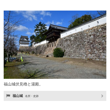
福山城伏見櫓と湯殿。
福山城
名所・史跡