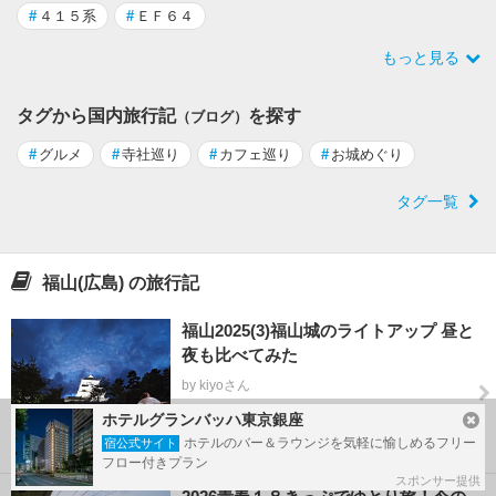
#
４１５系
#
ＥＦ６４
もっと見る
タグから国内旅行記
を探す
（ブログ）
#
グルメ
#
寺社巡り
#
カフェ巡り
#
お城めぐり
タグ一覧
福山(広島) の旅行記
福山2025(3)福山城のライトアップ 昼と
夜も比べてみた
by kiyoさん
2025/10/20 - 2025/10/20
ホテルグランバッハ東京銀座
51
ホテルのバー＆ラウンジを気軽に愉しめるフリー
#
福山
#
福山城
#
福山城ライトアップ
宿公式サイト
フロー付きプラン
スポンサー提供