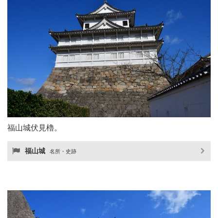
福山城伏見櫓。
福山城
名所・史跡