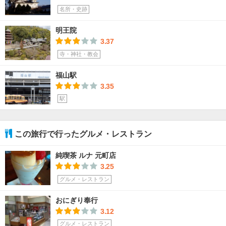
名所・史跡
明王院
3.37
寺・神社・教会
福山駅
3.35
駅
この旅行で行ったグルメ・レストラン
純喫茶 ルナ 元町店
3.25
グルメ・レストラン
おにぎり奉行
3.12
グルメ・レストラン