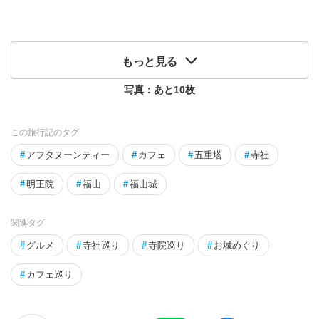
もっと見る
写真：あと
10
枚
この旅行記のタグ
#
アフタヌーンティー
#
カフェ
#
五重塔
#
寺社
#
明王院
#
福山
#
福山城
関連タグ
#
グルメ
#
寺社巡り
#
寺院巡り
#
お城めぐり
#
カフェ巡り