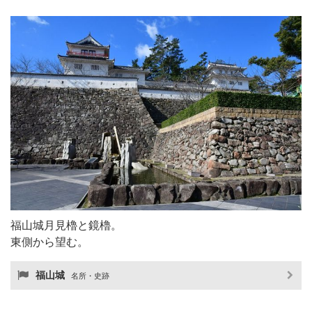
福山城月見櫓と鏡櫓。
東側から望む。
福山城
名所・史跡