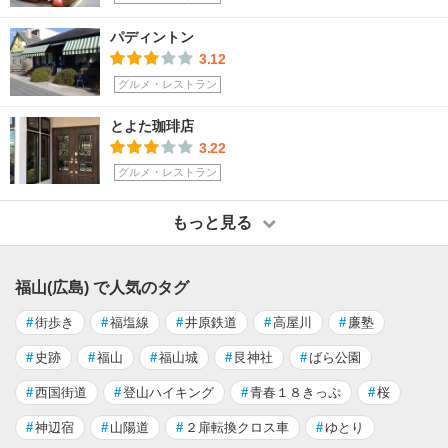
パディントン
3.12
グルメ・レストラン
とよた珈琲店
3.22
グルメ・レストラン
もっと見る
福山(広島) で人気のタグ
#
街歩き
#
福塩線
#
井原鉄道
#
高屋川
#
廉塾
#
史跡
#
福山
#
福山城
#
艮神社
#
ばら公園
#
西国街道
#
登山ハイキング
#
青春１８きっぷ
#
桜
#
神辺宿
#
山陽道
#
２扉転換クロス車
#
ゆとり