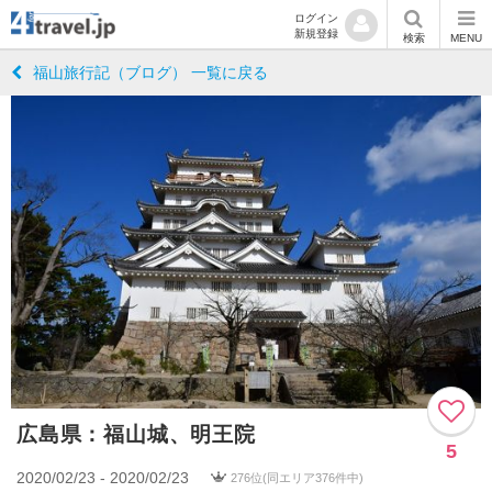
ログイン
新規登録
検索
MENU
福山旅行記（ブログ） 一覧に戻る
広島県：福山城、明王院
5
2020/02/23 - 2020/02/23
276位(同エリア376件中)