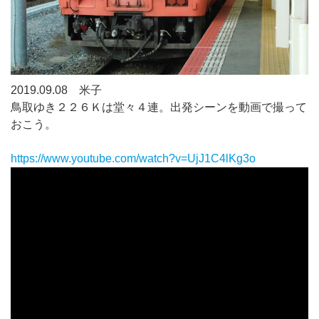
2019.09.08 米子
鳥取ゆき２２６Ｋは堂々４連。出発シーンを動画で撮って
おこう。
https://www.youtube.com/watch?v=UjJ1C4lKg3o