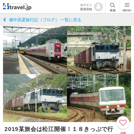
ログイン
新規登録
検索
MENU
備中高梁旅行記（ブログ） 一覧に戻る
2019某旅会は松江開催！１８きっぷで行
48