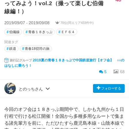
ってみよう！vol.2（撮って楽しむ伯備
線編！）
2019/09/07 - 2019/09/08
70位(同エリア433件中)
#
伯備線
#
青春１８きっぷ
#
ＥＦ６４
関連タグ
#
鉄道
#
青春18切符の旅
2019夏の青春１８きっぷで中国鉄道旅行【オフ会】 ○○の
旅行記グループ
はなしに乗ろう！
5
68
フォローする
とのっちさん
今回のオフ会は１８きっぷ期間中で、しかも九州から１日
行程で行ける松江開催！全国から多種多用なルートで集ま
る諸先輩方を前に、ただひたすら鹿児島本線・山陰本線で