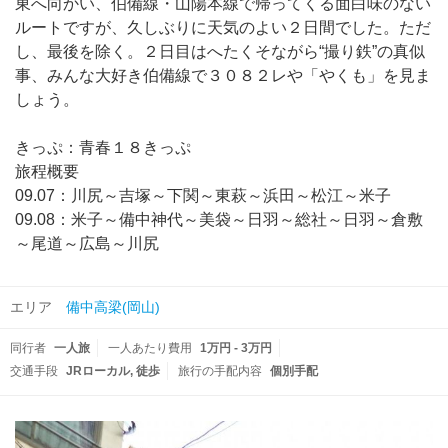
東へ向かい、伯備線・山陽本線で帰ってくる面白味のない
ルートですが、久しぶりに天気のよい２日間でした。ただ
し、最後を除く。２日目はへたくそながら“撮り鉄”の真似
事、みんな大好き伯備線で３０８２レや「やくも」を見ま
しょう。
きっぷ：青春１８きっぷ
旅程概要
09.07：川尻～吉塚～下関～東萩～浜田～松江～米子
09.08：米子～備中神代～美袋～日羽～総社～日羽～倉敷
～尾道～広島～川尻
エリア
備中高梁(岡山)
同行者
一人旅
一人あたり費用
1万円 - 3万円
交通手段
JRローカル
徒歩
旅行の手配内容
個別手配