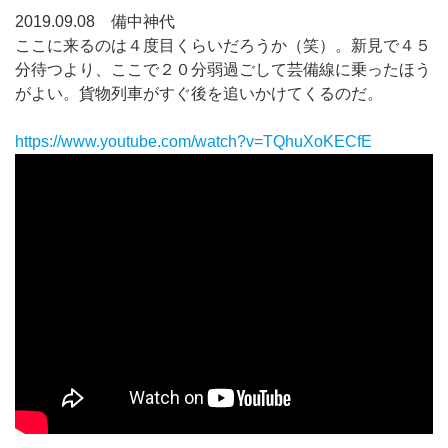
2019.09.08 備中神代
ここに来るのは４度目くらいだろうか（笑）。新見で４５
分待つより、ここで２０分弱過ごして芸備線に乗ったほう
がよい。貨物列車がすぐ後を追いかけてくるのだ。
https://www.youtube.com/watch?v=TQhuXoKECfE