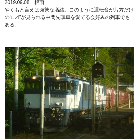
2019.09.08 根雨
やくもと言えば頻繁な増結。このように運転台が片方だけ
の“□⊿”が見られる中間先頭車を愛でる会好みの列車でも
ある。