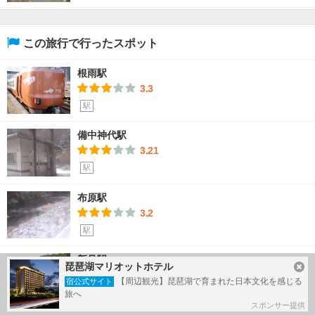
この旅行で行ったスポット
根雨駅
3.3
駅
備中神代駅
3.21
駅
布原駅
3.2
駅
新見駅
琵琶湖マリオットホテル
3.25
【周辺観光】琵琶湖で育まれた日本文化を感じる
宿公式サイト
駅
旅へ
スポンサー提供