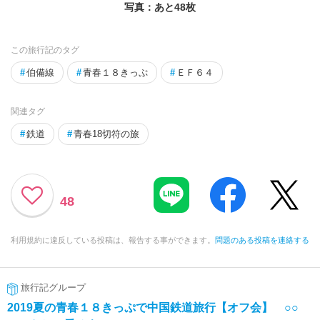
写真：あと
48
枚
この旅行記のタグ
#
伯備線
#
青春１８きっぷ
#
ＥＦ６４
関連タグ
#
鉄道
#
青春18切符の旅
48
利用規約に違反している投稿は、報告する事ができます。
問題のある投稿を連絡する
旅行記グループ
2019夏の青春１８きっぷで中国鉄道旅行【オフ会】 ○○