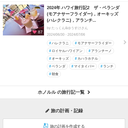
2024年 ハワイ旅行記2 ザ・ベランダ
(モアナサーフライダー)，オーキッズ
(ハレクラニ)，アランチ...
by たっくん&ゆうすけさん
87
2024/06/30 - 2024/07/06
#
ハレクラニ
#
モアナサーフライダー
#
ロイヤルハワイアン
#
アランチーノ
#
オーキッズ
#
カハラホテル
#
ベランダ
#
マイタイバー
#
ランチ
#
朝食
ホノルル の旅行記一覧
旅の計画・記録
旅の計画を作成する