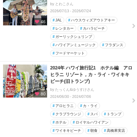
by とわこさん
2026/07/13 - 2026/07/24
#
JAL
#
ハウスウィズアウトアキー
46
#
レンタカー
#
カハラビーチ
#
ガーリックシュリンプ
#
ハワイアンミュージック
#
フラダンス
#
フードマーケット
2024年 ハワイ旅行記1 ホテル編 アロ
ヒラニ リゾート，カ・ライ・ワイキキ
ビーチ(旧トランプ)
by たっくん&ゆうすけさん
80
2024/06/30 - 2024/07/06
#
アロヒラニ
#
カ・ライ
#
クラブラウンジ
#
スパ
#
トランプ
#
ホテル
#
ロイヤルハワイアン
#
ワイキキビーチ
#
朝食
#
高橋果実店