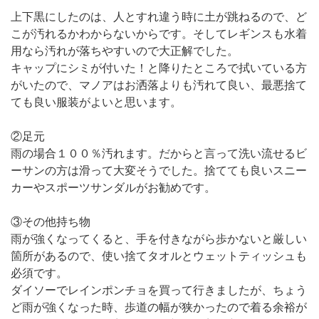
上下黒にしたのは、人とすれ違う時に土が跳ねるので、ど
こが汚れるかわからないからです。そしてレギンスも水着
用なら汚れが落ちやすいので大正解でした。
キャップにシミが付いた！と降りたところで拭いている方
がいたので、マノアはお洒落よりも汚れて良い、最悪捨て
ても良い服装がよいと思います。
②足元
雨の場合１００％汚れます。だからと言って洗い流せるビ
ーサンの方は滑って大変そうでした。捨てても良いスニー
カーやスポーツサンダルがお勧めです。
③その他持ち物
雨が強くなってくると、手を付きながら歩かないと厳しい
箇所があるので、使い捨てタオルとウェットティッシュも
必須です。
ダイソーでレインポンチョを買って行きましたが、ちょう
ど雨が強くなった時、歩道の幅が狭かったので着る余裕が