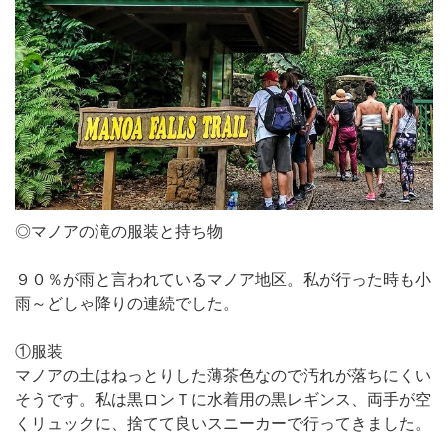
◎マノアの滝の服装と持ち物
９０％が雨と言われているマノア地区。私が行った時も小
雨～どしゃ降りの連続でした。
①服装
マノアの土はねっとりした薄茶色なので汚れが落ちにくい
そうです。私は黒ロンＴに水着用の黒レギンス、両手が空
くリュックに、捨てて良いスニーカーで行ってきました。