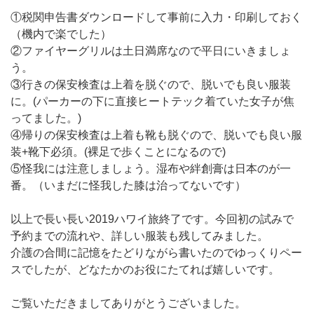
①税関申告書ダウンロードして事前に入力・印刷しておく
（機内で楽でした）
②ファイヤーグリルは土日満席なので平日にいきましょ
う。
③行きの保安検査は上着を脱ぐので、脱いでも良い服装
に。(パーカーの下に直接ヒートテック着ていた女子が焦
ってました。)
④帰りの保安検査は上着も靴も脱ぐので、脱いでも良い服
装+靴下必須。(裸足で歩くことになるので)
⑤怪我には注意しましょう。湿布や絆創膏は日本のが一
番。（いまだに怪我した膝は治ってないです）
以上で長い長い2019ハワイ旅終了です。今回初の試みで
予約までの流れや、詳しい服装も残してみました。
介護の合間に記憶をたどりながら書いたのでゆっくりペー
スでしたが、どなたかのお役にたてれば嬉しいです。
ご覧いただきましてありがとうございました。