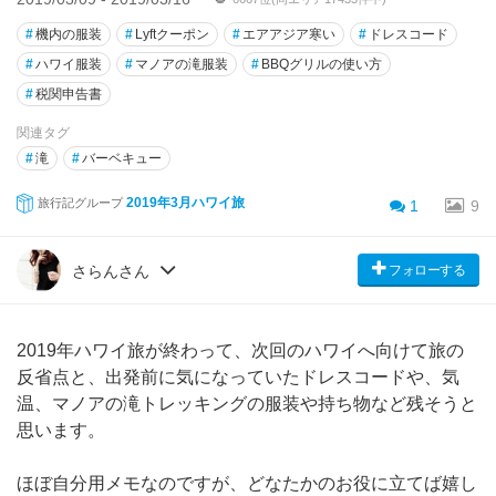
#
機内の服装
#
Lyftクーポン
#
エアアジア寒い
#
ドレスコード
#
ハワイ服装
#
マノアの滝服装
#
BBQグリルの使い方
#
税関申告書
関連タグ
#
滝
#
バーベキュー
2019年3月ハワイ旅
旅行記グループ
1
9
フォローする
さらんさん
2019年ハワイ旅が終わって、次回のハワイへ向けて旅の
反省点と、出発前に気になっていたドレスコードや、気
温、マノアの滝トレッキングの服装や持ち物など残そうと
思います。
ほぼ自分用メモなのですが、どなたかのお役に立てば嬉し