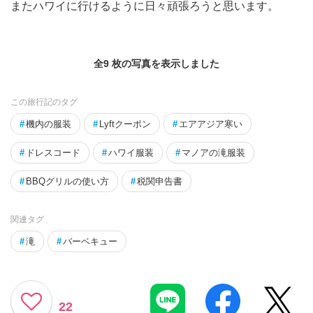
またハワイに行けるように日々頑張ろうと思います。
全9 枚の写真を表示しました
この旅行記のタグ
#
機内の服装
#
Lyftクーポン
#
エアアジア寒い
#
ドレスコード
#
ハワイ服装
#
マノアの滝服装
#
BBQグリルの使い方
#
税関申告書
関連タグ
#
滝
#
バーベキュー
22