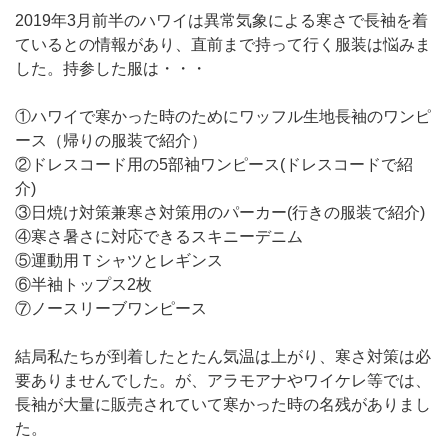
2019年3月前半のハワイは異常気象による寒さで長袖を着
ているとの情報があり、直前まで持って行く服装は悩みま
した。持参した服は・・・
①ハワイで寒かった時のためにワッフル生地長袖のワンピ
ース（帰りの服装で紹介）
②ドレスコード用の5部袖ワンピース(ドレスコードで紹
介)
③日焼け対策兼寒さ対策用のパーカー(行きの服装で紹介)
④寒さ暑さに対応できるスキニーデニム
⑤運動用Ｔシャツとレギンス
⑥半袖トップス2枚
⑦ノースリーブワンピース
結局私たちが到着したとたん気温は上がり、寒さ対策は必
要ありませんでした。が、アラモアナやワイケレ等では、
長袖が大量に販売されていて寒かった時の名残がありまし
た。