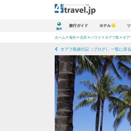
旅行ガイド
ホテル
ツ
海外
ホーム
>
海外
>
北米
>
ハワイ
>
オアフ島
>
オア
オアフ島旅行記（ブログ） 一覧に戻