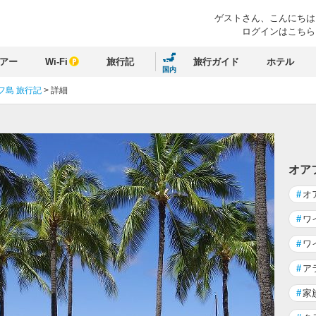
ゲストさん、
こんにちは
ログインはこちら
アー
Wi-Fi
旅行記
旅行ガイド
ホテル
国内
フ島 旅行記
>
詳細
る
オア
#
オ
#
ワ
#
ワ
#
ア
#
家