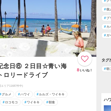
#
ク
#
個
#
プ
#
カ
#
ガ
タグ
記念日⑥ ２日目☆青い海
#
朝
8
いいね！
トロリードライブ
(同エリア11687件中)
#
グルメ
#
ハワイ
#
ルルズ・ワイキキ
ハ
#
ロコモコ
#
ワイキキ
#
朝食