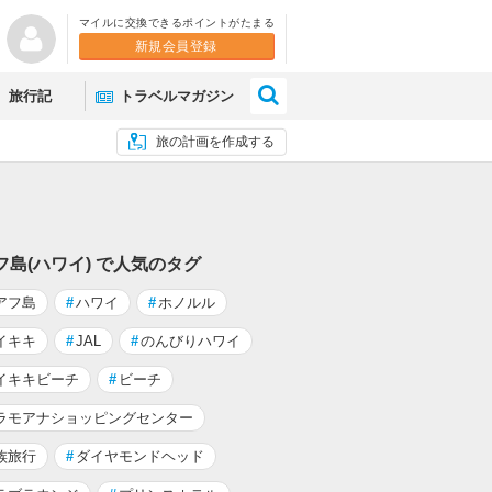
マイルに交換できるポイントがたまる
新規会員登録
×
旅行記
トラベルマガジン
旅の計画を作成する
フ島(ハワイ) で人気のタグ
アフ島
#
ハワイ
#
ホノルル
イキキ
#
JAL
#
のんびりハワイ
イキキビーチ
#
ビーチ
ラモアナショッピングセンター
族旅行
#
ダイヤモンドヘッド