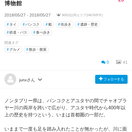
博物館
2018/05/27 - 2018/05/27
9052位(同エリア24676件中)
#
タイ
#
バンコク
#
船
#
街歩き
#
遺跡・歴史
#
鉄道・バス
#
食べ歩き
関連タグ
#
グルメ
#
散歩・散策
0
41
フォローする
junxさん
ノンタブリー県は、バンコクとアユタヤの間でチャオプラ
ヤー川の両岸を跨いで広がり、アユタヤ時代から400年以
上の歴史を持つという。いまは首都圏の一部だ。
いままで一度も足を踏み入れたことが無かったが、川に面