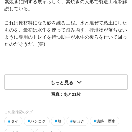
素焼きに関する展示らしく、素焼きの人形で製造工程を解
説している。
これは原材料になる砂を練る工程。水と混ぜて粘土にした
ものを、最初は水牛を使って踏み均す。排泄物が落ちない
ように専用のトレイを持つ助手が水牛の後ろを付いて回っ
たのだそうだ。(笑)
もっと見る
写真：あと
21
枚
この旅行記のタグ
#
タイ
#
バンコク
#
船
#
街歩き
#
遺跡・歴史