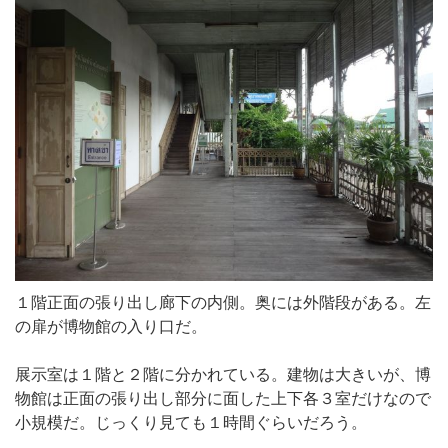
１階正面の張り出し廊下の内側。奥には外階段がある。左
の扉が博物館の入り口だ。
展示室は１階と２階に分かれている。建物は大きいが、博
物館は正面の張り出し部分に面した上下各３室だけなので
小規模だ。じっくり見ても１時間ぐらいだろう。