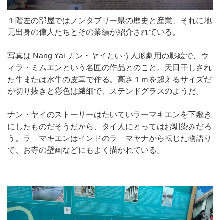
１階左の部屋ではノンタブリー県の歴史と産業、それに地
元出身の偉人たちとその業績が紹介されている。
写真は Nang Yai ナン・ヤイという人形劇用の影絵で、ウ
ィラ・ミムエンという名匠の作品とのこと。天日干しされ
た牛または水牛の皮革で作る。高さ１ｍを超えるサイズだ
が切り抜きと彩色は繊細で、ステンドグラスのようだ。
ナン・ヤイのストーリーはたいていラーマキエンを下敷き
にしたものだそうだから、タイ人にとってはお馴染みだろ
う。ラーマキエンはインドのラーマヤナから転じた物語り
で、お寺の壁画などにもよく描かれている。