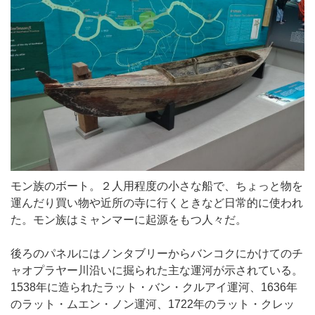
モン族のボート。２人用程度の小さな船で、ちょっと物を
運んだり買い物や近所の寺に行くときなど日常的に使われ
た。モン族はミャンマーに起源をもつ人々だ。
後ろのパネルにはノンタブリーからバンコクにかけてのチ
ャオプラヤー川沿いに掘られた主な運河が示されている。
1538年に造られたラット・バン・クルアイ運河、1636年
のラット・ムエン・ノン運河、1722年のラット・クレッ