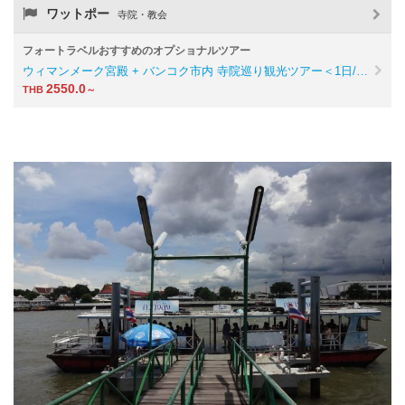
ワットポー
寺院・教会
フォートラベルおすすめのオプショナルツアー
ウィマンメーク宮殿 + バンコク市内 寺院巡り観光ツアー＜1日/…
2550.0
THB
～