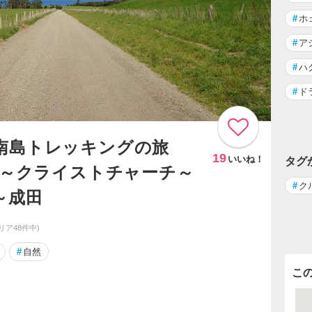
#
ホ
#
ア
#
ハ
#
ド
・南島トレッキングの旅
19
いいね！
タグ
ラ～クライストチャーチ～
#
ク
～成田
リア48件中)
#
自然
こ