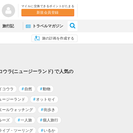
マイルに交換できるポイントがたまる
新規会員登録
×
旅行記
トラベルマガジン
旅の計画を作成する
コウラ(ニュージーランド) で人気の
イコウラ
#
自然
#
動物
ュージーランド
#
オットセイ
エールウォッチング
#
街歩き
ルーズ
#
一人旅
#
個人旅行
ライブ・ツーリング
#
いるか