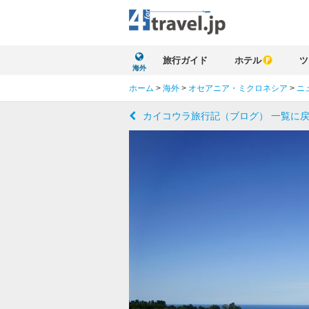
旅行ガイド
ホテル
ツ
海外
ホーム
>
海外
>
オセアニア・ミクロネシア
>
ニ
カイコウラ旅行記（ブログ） 一覧に