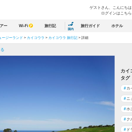
ゲストさん、
こんにちは
ログインはこちら
アー
Wi-Fi
旅行記
旅行ガイド
ホテル
国内
ュージーランド
>
カイコウラ
>
カイコウラ 旅行記
>
詳細
戻る
カイ
タグ
#
カ
#
ニ
#
ホ
#
ク
#
ド