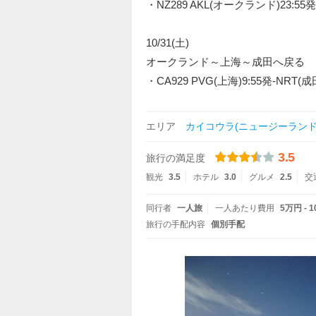
・NZ289 AKL(オークランド)23:55発-P
10/31(土)
オークランド～上海～成田へ戻る
・CA929 PVG(上海)9:55発-NRT(成田)
エリア
カイコウラ(ニュージーランド
3.5
旅行の満足度
観光
3.5
ホテル
3.0
グルメ
2.5
交
同行者
一人旅
一人あたり費用
5万円 - 
旅行の手配内容
個別手配