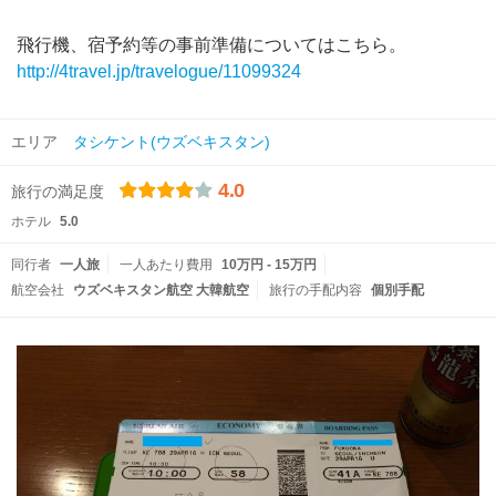
飛行機、宿予約等の事前準備についてはこちら。
http://4travel.jp/travelogue/11099324
エリア
タシケント(ウズベキスタン)
4.0
旅行の満足度
ホテル
5.0
同行者
一人旅
一人あたり費用
10万円 - 15万円
航空会社
ウズベキスタン航空 大韓航空
旅行の手配内容
個別手配