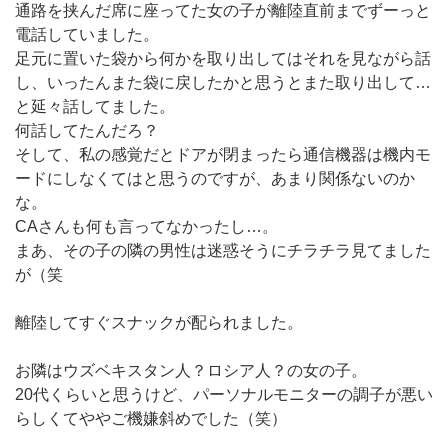
通路を挟んだ席に座ってた女の子が離陸直前までずーっと
電話していました。
足元に置いた袋から何かを取り出してはそれを見ながら話
し、いったんまた袋に戻したかと思うとまた取り出して…
と延々話してました。
何話してたんだろ？
そして、私の感覚だとドアが閉まったら通信機器は機内モ
ードにしなくてはと思うのですが、あまり関係ないのか
な。
CAさんも何も言ってなかったし…。
まあ、その子の隣の男性は迷惑そうにチラチラ見てました
が（笑
離陸してすぐスナックが配られました。
お隣はウズベキスタン人？ロシア人？の女の子。
20代くらいと思うけど、パーソナルモニターの調子が悪い
らしくてややご機嫌斜めでした（笑）