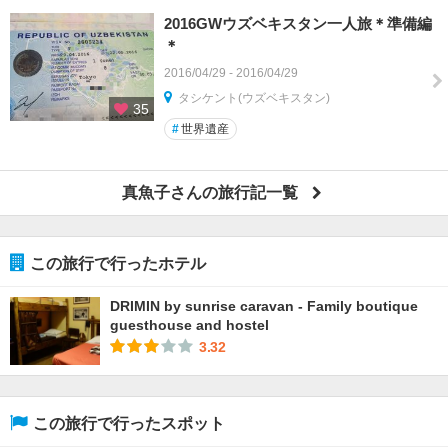
2016GWウズベキスタン一人旅＊準備編
＊
2016/04/29 - 2016/04/29
タシケント(ウズベキスタン)
35
#
世界遺産
真魚子さんの旅行記一覧
この旅行で行ったホテル
DRIMIN by sunrise caravan - Family boutique
guesthouse and hostel
3.32
この旅行で行ったスポット