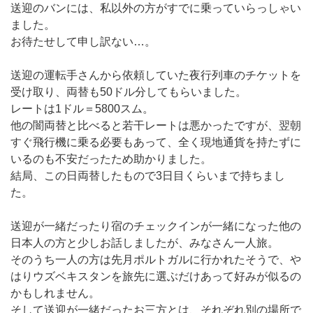
送迎のバンには、私以外の方がすでに乗っていらっしゃい
ました。
お待たせして申し訳ない…。
送迎の運転手さんから依頼していた夜行列車のチケットを
受け取り、両替も50ドル分してもらいました。
レートは1ドル＝5800スム。
他の闇両替と比べると若干レートは悪かったですが、翌朝
すぐ飛行機に乗る必要もあって、全く現地通貨を持たずに
いるのも不安だったため助かりました。
結局、この日両替したもので3日目くらいまで持ちまし
た。
送迎が一緒だったり宿のチェックインが一緒になった他の
日本人の方と少しお話しましたが、みなさん一人旅。
そのうち一人の方は先月ポルトガルに行かれたそうで、や
はりウズベキスタンを旅先に選ぶだけあって好みが似るの
かもしれません。
そして送迎が一緒だったお三方とは、それぞれ別の場所で