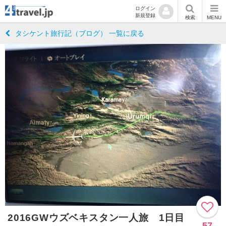
ログイン
新規登録
検索
MENU
タシケント旅行記（ブログ） 一覧に戻る
2016GWウズベキスタン一人旅 1日目
57