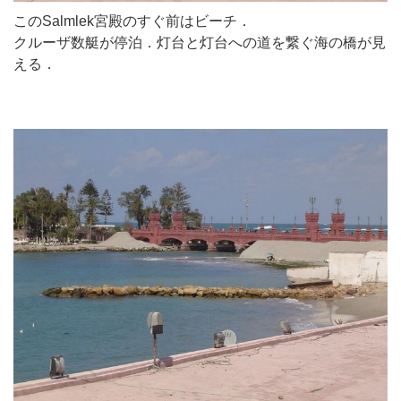
このSalmlek宮殿のすぐ前はビーチ．
クルーザ数艇が停泊．灯台と灯台への道を繋ぐ海の橋が見
える．