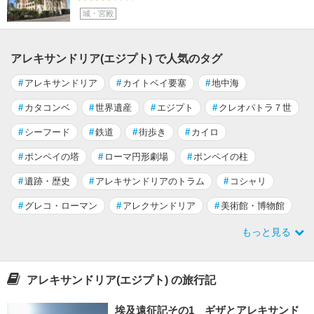
城・宮殿
アレキサンドリア(エジプト) で人気のタグ
#
アレキサンドリア
#
カイトベイ要塞
#
地中海
#
カタコンベ
#
世界遺産
#
エジプト
#
クレオパトラ７世
#
シーフード
#
鉄道
#
街歩き
#
カイロ
#
ポンペイの塔
#
ローマ円形劇場
#
ポンペイの柱
#
遺跡・歴史
#
アレキサンドリアのトラム
#
コシャリ
#
グレコ・ローマン
#
アレクサンドリア
#
美術館・博物館
もっと見る
アレキサンドリア(エジプト) の旅行記
埃及遠征記その1 ギザとアレキサンド