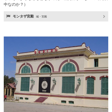
中なのか？）
モンタザ宮殿
城・宮殿