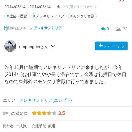
2014/03/14 - 2014/03/14
18位(同エリア174件中)
#
遺跡・歴史
#
アレキサンドリア
#
モンタザ宮殿
アレキサンドリア
旅行記グループ
0
33
フォローする
empenguinさん
昨年11月に短期でアレキサンドリアに来ましたが，今年
(2014年)は仕事でやや長く滞在です．金曜は礼拝日で休日
なので東郊外のモンタザ宮殿に行ってきました．
エリア
アレキサンドリア(エジプト)
3.5
旅行の満足度
同行者
一人旅
交通手段
鉄道