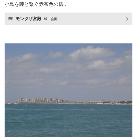
小島を陸と繋ぐ赤茶色の橋．
モンタザ宮殿
城・宮殿