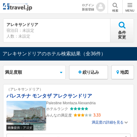
ログイン
新規登録
検索
MENU
アレキサンドリア
宿泊日：未設定
条件
人数：未設定
変更
アレキサンドリアのホテル検索結果
（全36件）
絞り込み
地図
（アレキサンドリア）
パレスチナ モンタザ アレクサンドリア
Palestine Montaza Alexandria
ホテルランク
3.33
みんなの満足度
満足度の詳細を見る
画像提供：アゴダ