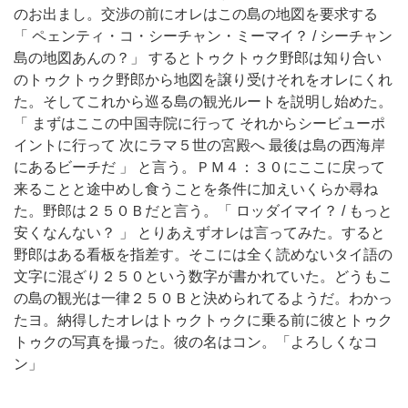
のお出まし。交渉の前にオレはこの島の地図を要求する
「 ペェンティ・コ・シーチャン・ミーマイ？ / シーチャン
島の地図あんの？」 するとトゥクトゥク野郎は知り合い
のトゥクトゥク野郎から地図を譲り受けそれをオレにくれ
た。そしてこれから巡る島の観光ルートを説明し始めた。
「 まずはここの中国寺院に行って それからシービューポ
イントに行って 次にラマ５世の宮殿へ 最後は島の西海岸
にあるビーチだ 」 と言う。ＰＭ４：３０にここに戻って
来ることと途中めし食うことを条件に加えいくらか尋ね
た。野郎は２５０Ｂだと言う。「 ロッダイマイ？ / もっと
安くなんない？ 」 とりあえずオレは言ってみた。すると
野郎はある看板を指差す。そこには全く読めないタイ語の
文字に混ざり２５０という数字が書かれていた。どうもこ
の島の観光は一律２５０Ｂと決められてるようだ。わかっ
たヨ。納得したオレはトゥクトゥクに乗る前に彼とトゥク
トゥクの写真を撮った。彼の名はコン。「よろしくなコ
ン」