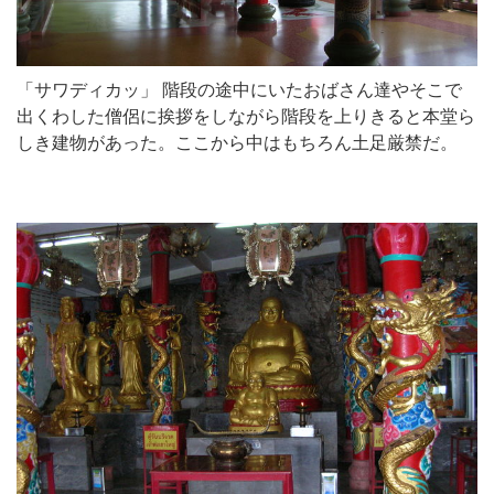
「サワディカッ」 階段の途中にいたおばさん達やそこで
出くわした僧侶に挨拶をしながら階段を上りきると本堂ら
しき建物があった。ここから中はもちろん土足厳禁だ。