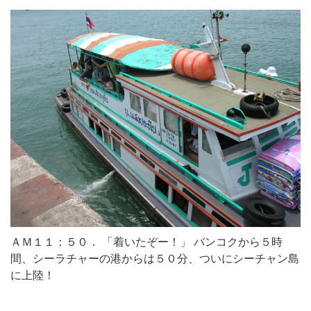
ＡＭ１１：５０． 「着いたぞー！」 バンコクから５時
間、シーラチャーの港からは５０分、ついにシーチャン島
に上陸！