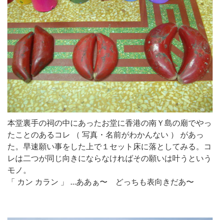
本堂裏手の祠の中にあったお堂に香港の南Ｙ島の廟でやっ
たことのあるコレ （ 写真・名前がわかんない ） があっ
た。早速願い事をした上で１セット床に落としてみる。コ
レは二つが同じ向きにならなければその願いは叶うという
モノ。
「 カン カラン 」 ...ああぁ〜 どっちも表向きだあ〜