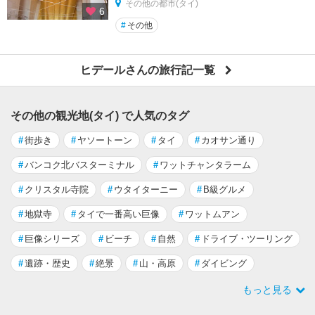
その他の都市(タイ)
6
#
その他
ヒデールさんの旅行記一覧
その他の観光地(タイ) で人気のタグ
#
街歩き
#
ヤソートーン
#
タイ
#
カオサン通り
#
バンコク北バスターミナル
#
ワットチャンタラーム
#
クリスタル寺院
#
ウタイターニー
#
B級グルメ
#
地獄寺
#
タイで一番高い巨像
#
ワットムアン
#
巨像シリーズ
#
ビーチ
#
自然
#
ドライブ・ツーリング
#
遺跡・歴史
#
絶景
#
山・高原
#
ダイビング
もっと見る