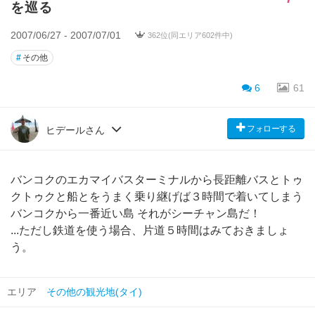
を巡る
2007/06/27 - 2007/07/01
362位(同エリア602件中)
#
その他
6
61
フォローする
ヒデールさん
バンコクのエカマイバスターミナルから長距離バスとトゥ
クトゥクと船とをうまく乗り継げば３時間で着いてしまう
バンコクから一番近い島 それがシーチャン島だ！
...ただし鉄道を使う場合、片道５時間はみておきましょ
う。
エリア
その他の観光地(タイ)