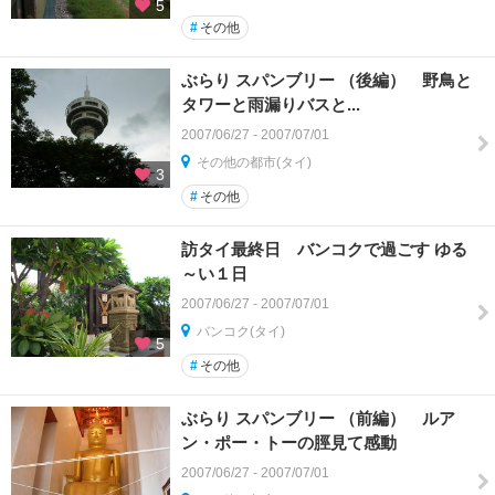
5
#
その他
ぶらり スパンブリー （後編） 野鳥と
タワーと雨漏りバスと...
2007/06/27 - 2007/07/01
その他の都市(タイ)
3
#
その他
訪タイ最終日 バンコクで過ごす ゆる
～い１日
2007/06/27 - 2007/07/01
バンコク(タイ)
5
#
その他
ぶらり スパンブリー （前編） ルア
ン・ポー・トーの脛見て感動
2007/06/27 - 2007/07/01