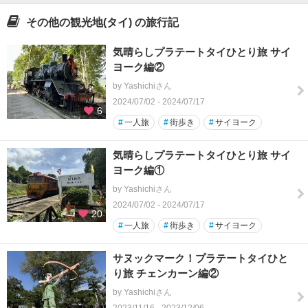
その他の観光地(タイ) の旅行記
気晴らしプラテートタイひとり旅 サイ
ヨーク編②
by Yashichiさん
2024/07/02 - 2024/07/17
6
#
一人旅
#
街歩き
#
サイヨーク
気晴らしプラテートタイひとり旅 サイ
ヨーク編①
by Yashichiさん
2024/07/02 - 2024/07/17
20
#
一人旅
#
街歩き
#
サイヨーク
サヌックマーク！プラテートタイひと
り旅 チェンカーン編②
by Yashichiさん