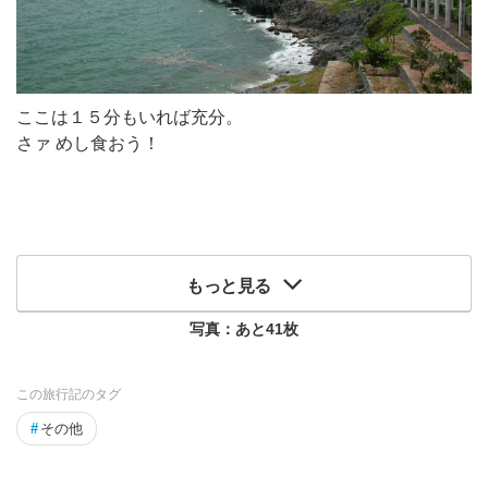
ここは１５分もいれば充分。
さァ めし食おう！
もっと見る
写真：あと
41
枚
この旅行記のタグ
#
その他