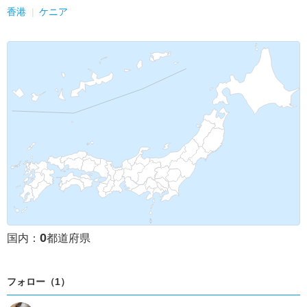
香港
ケニア
0
国内：
都道府県
フォロー（1）