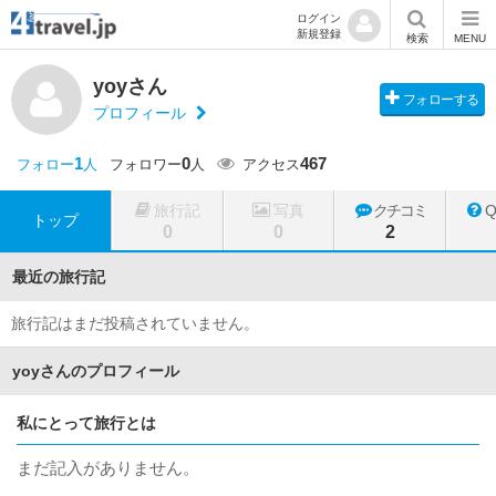
ログイン
新規登録
検索
MENU
yoyさん
フォローする
プロフィール
1
0
467
フォロー
人
フォロワー
人
アクセス
旅行記
写真
クチコミ
トップ
0
0
2
最近の旅行記
旅行記はまだ投稿されていません。
yoyさんのプロフィール
私にとって旅行とは
まだ記入がありません。