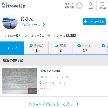
ログイン
新規登録
検索
MENU
おさん
フォローする
プロフィール
0
0
12,382
フォロー
人
フォロワー
人
アクセス
旅行記
写真
クチコミ
トップ
1
2
17
最近の旅行記
hiro to kona
2017/10/10 - 2017/10/11
ハワイ島(ハワイ)
by おさん
7
おさんの旅行記をもっと見る