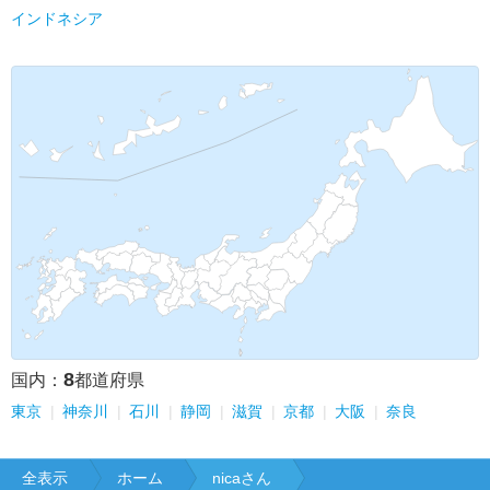
インドネシア
8
国内：
都道府県
東京
神奈川
石川
静岡
滋賀
京都
大阪
奈良
全表示
ホーム
nicaさん