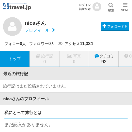
ログイン
新規登録
検索
MENU
nicaさん
フォローする
プロフィール
0
0
11,324
フォロー
人
フォロワー
人
アクセス
旅行記
写真
クチコミ
トップ
0
0
92
最近の旅行記
旅行記はまだ投稿されていません。
nicaさんのプロフィール
私にとって旅行とは
まだ記入がありません。