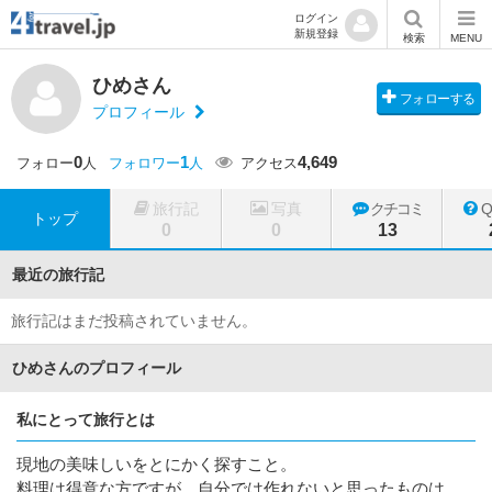
ログイン
新規登録
検索
MENU
ひめさん
フォローする
プロフィール
0
1
4,649
フォロー
人
フォロワー
人
アクセス
旅行記
写真
クチコミ
トップ
0
0
13
最近の旅行記
旅行記はまだ投稿されていません。
ひめさんのプロフィール
私にとって旅行とは
現地の美味しいをとにかく探すこと。
料理は得意な方ですが、自分では作れないと思ったものは、