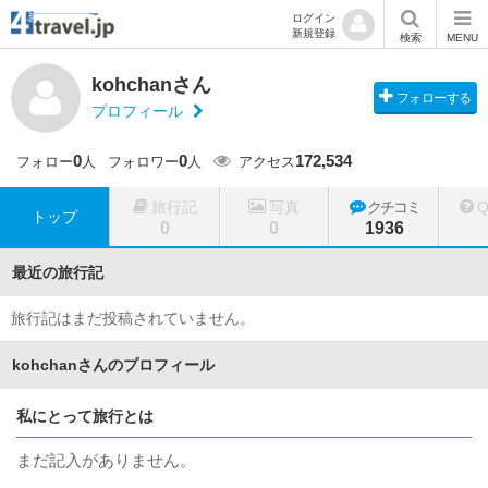
ログイン
新規登録
検索
MENU
kohchanさん
フォローする
プロフィール
0
0
172,534
フォロー
人
フォロワー
人
アクセス
旅行記
写真
クチコミ
トップ
0
0
1936
最近の旅行記
旅行記はまだ投稿されていません。
kohchanさんのプロフィール
私にとって旅行とは
まだ記入がありません。