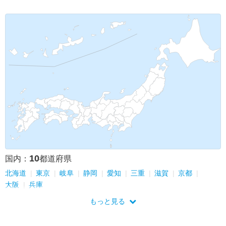
10
国内：
都道府県
北海道
東京
岐阜
静岡
愛知
三重
滋賀
京都
大阪
兵庫
もっと見る