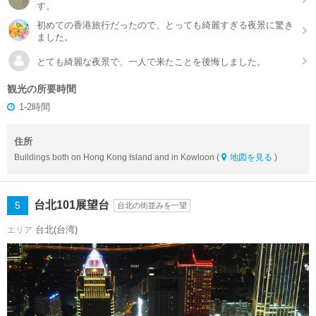
す。
初めての香港旅行だったので、とっても綺麗すぎる夜景に驚き
ました。
とても綺麗な夜景で、一人で来たことを後悔しました。
観光の所要時間
1-2時間
住所
Buildings both on Hong Kong Island and in Kowloon (
地図を見る
)
台北101展望台
5
台北の街並みを一望
台北(台湾)
エリア