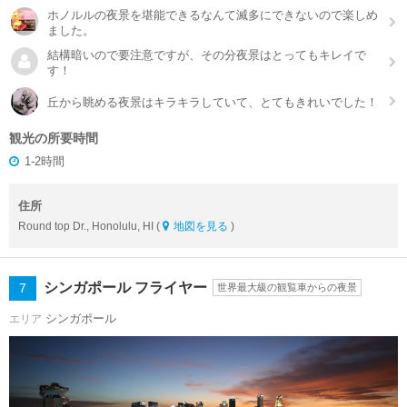
ホノルルの夜景を堪能できるなんて滅多にできないので楽しめ
ました。
結構暗いので要注意ですが、その分夜景はとってもキレイで
す！
丘から眺める夜景はキラキラしていて、とてもきれいでした！
観光の所要時間
1-2時間
住所
Round top Dr., Honolulu, HI (
地図を見る
)
シンガポール フライヤー
7
世界最大級の観覧車からの夜景
シンガポール
エリア