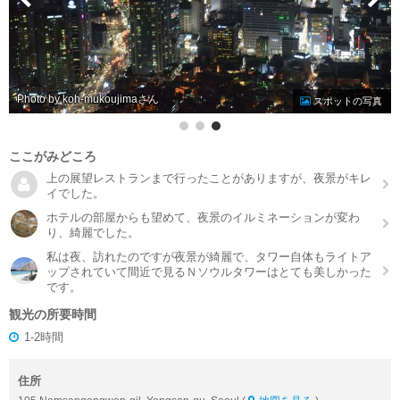
Photo by koh-mukoujima
スポットの写真
ここがみどころ
上の展望レストランまで行ったことがありますが、夜景がキレ
イでした。
ホテルの部屋からも望めて、夜景のイルミネーションが変わ
り、綺麗でした。
私は夜、訪れたのですが夜景が綺麗で、タワー自体もライトア
ップされていて間近で見るＮソウルタワーはとても美しかった
です。
観光の所要時間
1-2時間
住所