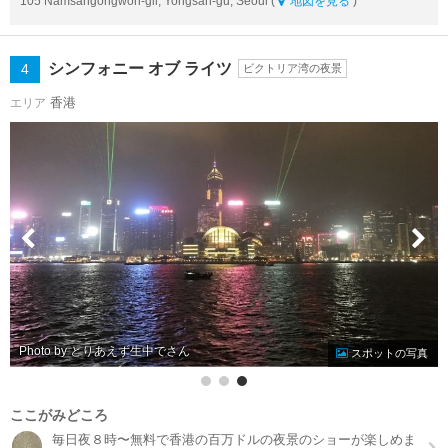
105 Namsangongwon-gil, Yongsan-gu, Seoul (
地図を見る
)
シンフォニー オブ ライツ
4
ビクトリア湾の夜景
香港
エリア
Photo by とりあえず生中で
スポットの写真
ここがみどころ
毎日夜８時〜無料で香港の百万ドルの夜景のショーが楽しめま