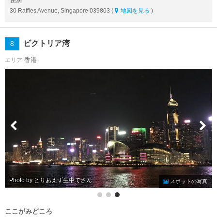
30 Raffles Avenue, Singapore 039803 (
地図を見る
)
ビクトリア湾
8
香港
エリア
Photo by とりあえず生中で
スポットの写真
ここがみどころ