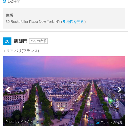
1-2時間
住所
30 Rockefeller Plaza New York, NY (
地図を見る
)
凱旋門
20
パリの夜景
パリ(フランス)
エリア
Photo by イケ
スポットの写真