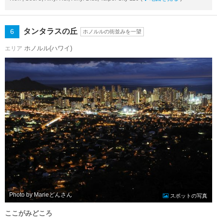
タンタラスの丘
6
ホノルルの街並みを一望
ホノルル(ハワイ)
エリア
Photo by Marieどん
スポットの写真
ここがみどころ