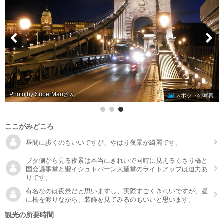
Photo by SuperMan
スポットの写真
ここがみどころ
昼間に歩くのもいいですが、やはり夜景が綺麗です。
ブタ側から見る夜景は本当にきれいで同時に見えるくさり橋と
国会議事堂と聖イシュトバーン大聖堂のライトアップは迫力あ
りです。
有名なのは夜景だと思いますし、実際すごくきれいですが、昼
に橋を渡りながら、装飾を見てみるのもいいと思います。
観光の所要時間