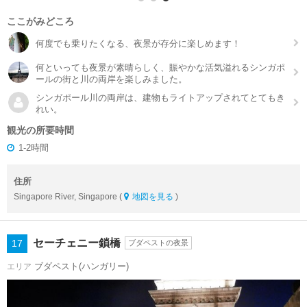
ここがみどころ
何度でも乗りたくなる、夜景が存分に楽しめます！
何といっても夜景が素晴らしく、賑やかな活気溢れるシンガポ
ールの街と川の両岸を楽しみました。
シンガポール川の両岸は、建物もライトアップされてとてもき
れい。
観光の所要時間
1-2時間
住所
Singapore River, Singapore (
地図を見る
)
セーチェニー鎖橋
17
ブダペストの夜景
ブダペスト(ハンガリー)
エリア