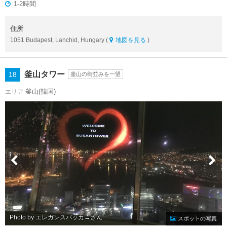
1-2時間
住所
1051 Budapest, Lanchid, Hungary (
地図を見る
)
釜山タワー
18
釜山の街並みを一望
釜山(韓国)
エリア
Photo by エレガンスパッカ→
スポットの写真