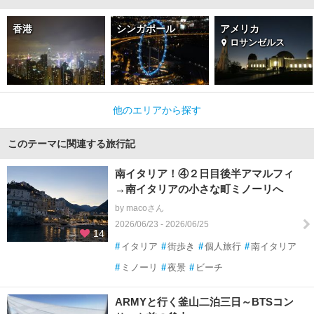
香港
シンガポール
アメリカ
ロサンゼルス
他のエリアから探す
このテーマに関連する旅行記
南イタリア！④２日目後半アマルフィ
→南イタリアの小さな町ミノーリへ
by macoさん
2026/06/23 - 2026/06/25
14
#
イタリア
#
街歩き
#
個人旅行
#
南イタリア
#
ミノーリ
#
夜景
#
ビーチ
ARMYと行く釜山二泊三日～BTSコン