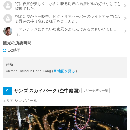
特に夜景が美しく、水面に映る対岸の高層ビルの灯りがとても
綺麗でした。
宿泊部屋から一晩中、ビクトリアハーバーのライトアップによ
る景色の移り変わる様子を楽しんだ。
ロマンチックにきれいな夜景を楽しんでみるのもいいでしょ
う。
観光の所要時間
1-2時間
住所
Victoria Harbour, Hong Kong (
地図を見る
)
サンズ スカイパーク (空中庭園)
9
マリーナ湾を一望
シンガポール
エリア