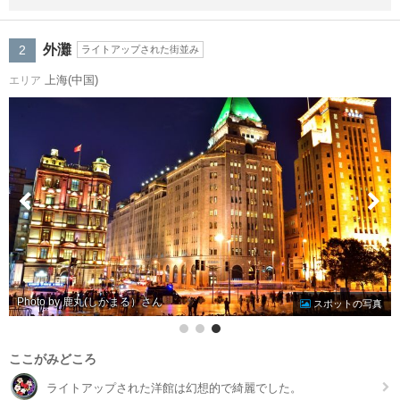
外灘
2
ライトアップされた街並み
上海(中国)
エリア
Photo by 鹿丸(しかまる）
スポットの写真
ここがみどころ
ライトアップされた洋館は幻想的で綺麗でした。