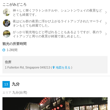
ここがみどころ
神々しく輝くフラトンホテルや、シェントンウェイの夜景など
とても綺麗です。
夜はビル群の夜景に浮かび上がるライトアップされたマーライ
オンもとても綺麗でした。
がっかり観光地などと呼ばれることもあるようですが、夜のラ
イトアップと周りの夜景が綺麗で楽しめました。
観光の所要時間
1-2時間
住所
1 Fullerton Rd, Singapore 049213 (
地図を見る
)
九分
13
九分(台湾)
エリア