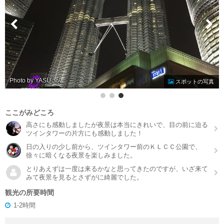
Photo by YASU
スポットの写真
ここがみどころ
高さにも感動しましたが夜景は本当にきれいで、目の前に迫る
ツインタワーの片方にも感動しました！
日の入りの少し前から、ツインタワー前のＫＬＣＣ公園で、
徐々に暗くなる夜景を楽しみました。
とりあえずは一度は来るかなと思ってきたのですが、いざ来て
みて夜景を見るとさずがに綺麗でした。
観光の所要時間
1-2時間