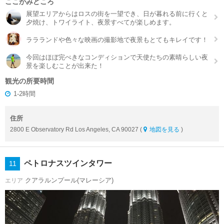
ここがみどころ
展望エリアからはロスの街を一望でき、日が暮れる前に行くと
夕焼け、トワイライト、夜景すべてが楽しめます。
ララランドや色々な映画の撮影地で夜景もとてもキレイです！
今回はほぼ完ぺきなコンディションで天使たちの素晴らしい夜
景を楽しむことが出来た！
観光の所要時間
1-2時間
住所
2800 E Observatory Rd Los Angeles, CA 90027 (
地図を見る
)
ペトロナスツインタワー
11
クアラルンプール(マレーシア)
エリア