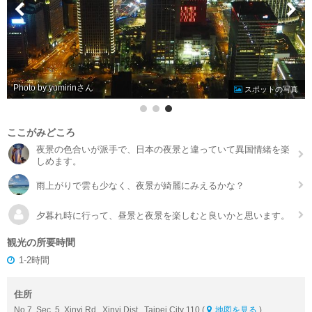
Photo by yumirin
スポットの写真
ここがみどころ
夜景の色合いが派手で、日本の夜景と違っていて異国情緒を楽
しめます。
雨上がりで雲も少なく、夜景が綺麗にみえるかな？
夕暮れ時に行って、昼景と夜景を楽しむと良いかと思います。
観光の所要時間
1-2時間
住所
No.7, Sec. 5, Xinyi Rd., Xinyi Dist., Taipei City 110 (
地図を見る
)