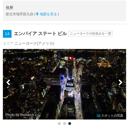
住所
新北市瑞芳區九份 (
地図を見る
)
エンパイア ステート ビル
14
ニューヨークの街並みを一望
ニューヨーク(アメリカ)
エリア
Photo by mondo
スポットの写真