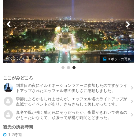
Photo by イナザイル
スポットの写真
ここがみどころ
到着日の夜にイルミネーションツアーに参加したのですがライ
トアップされたエッフェル塔の美しさに感動しました。
季節によるかもしれませんが、エッフェル塔のライトアップが
点滅するイベントがあり、きらきらして美しかったです。
真冬で風が強く凍え死にそうだったが、夜景がきれいで去るの
がもったいなくて、頑張って結構な時間とどまった。
観光の所要時間
1-2時間