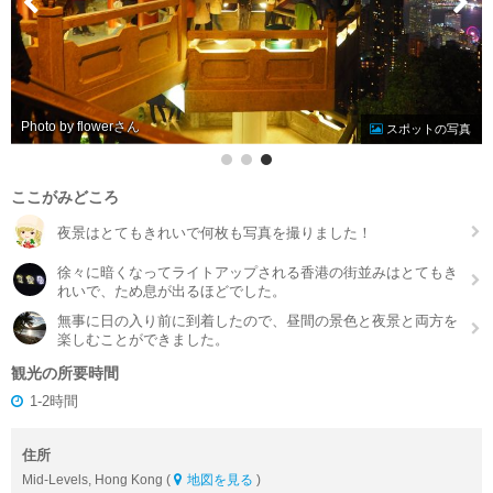
Photo by flower
スポットの写真
ここがみどころ
夜景はとてもきれいで何枚も写真を撮りました！
徐々に暗くなってライトアップされる香港の街並みはとてもき
れいで、ため息が出るほどでした。
無事に日の入り前に到着したので、昼間の景色と夜景と両方を
楽しむことができました。
観光の所要時間
1-2時間
住所
Mid-Levels, Hong Kong (
地図を見る
)