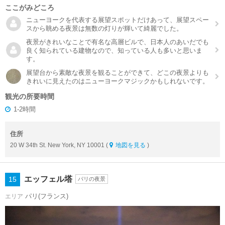
ここがみどころ
ニューヨークを代表する展望スポットだけあって、展望スペー
スから眺める夜景は無数の灯りが輝いて綺麗でした。
夜景がきれいなことで有名な高層ビルで、日本人のあいだでも
良く知られている建物なので、知っている人も多いと思いま
す。
展望台から素敵な夜景を観ることができて、どこの夜景よりも
きれいに見えたのはニューヨークマジックかもしれないです。
観光の所要時間
1-2時間
住所
20 W 34th St. New York, NY 10001 (
地図を見る
)
エッフェル塔
15
パリの夜景
パリ(フランス)
エリア