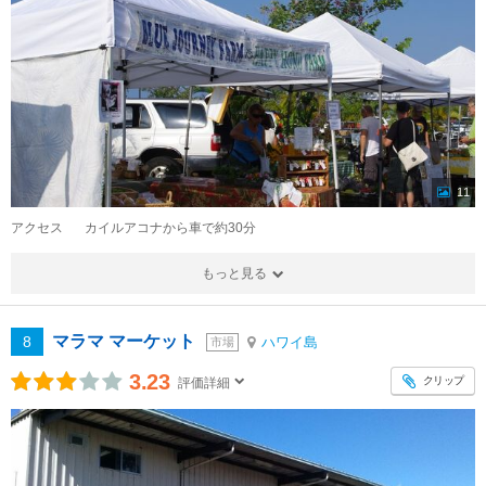
11
アクセス
カイルアコナから車で約30分
もっと見る
マラマ マーケット
8
ハワイ島
市場
3.23
クリップ
評価詳細