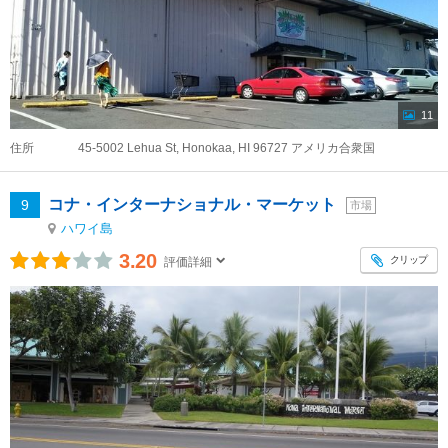
11
住所
45-5002 Lehua St, Honokaa, HI 96727 アメリカ合衆国
コナ・インターナショナル・マーケット
9
市場
ハワイ島
3.20
クリップ
評価詳細