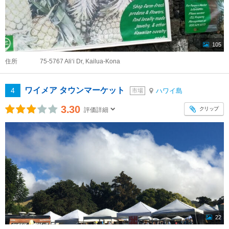
105
住所
75-5767 Ali‘i Dr, Kailua-Kona
ワイメア タウンマーケット
4
ハワイ島
市場
3.30
クリップ
評価詳細
22