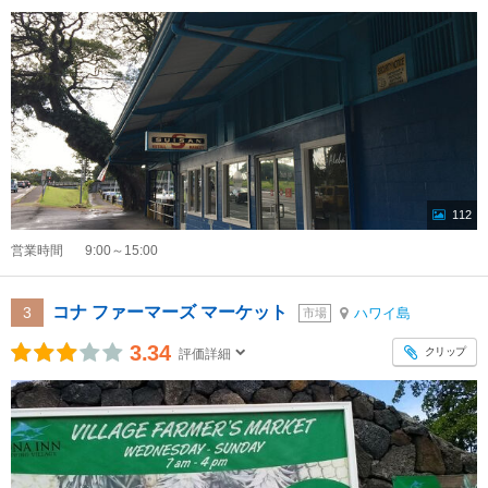
112
営業時間
9:00～15:00
コナ ファーマーズ マーケット
3
ハワイ島
市場
3.34
クリップ
評価詳細