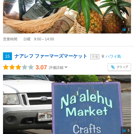
2
営業時間
日曜 9:00～14:00
ナアレフ ファーマーズマーケット
15
ハワイ島
市場
3.07
クリップ
評価詳細
5