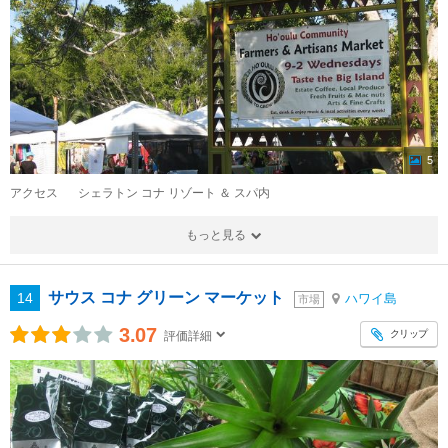
5
アクセス
シェラトン コナ リゾート ＆ スパ内
もっと見る
サウス コナ グリーン マーケット
14
ハワイ島
市場
3.07
クリップ
評価詳細