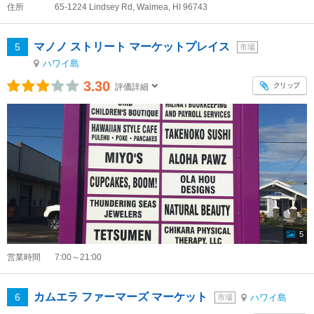
住所
65-1224 Lindsey Rd, Waimea, HI 96743
マノノ ストリート マーケットプレイス
5
市場
ハワイ島
3.30
クリップ
評価詳細
5
営業時間
7:00～21:00
カムエラ ファーマーズ マーケット
6
ハワイ島
市場