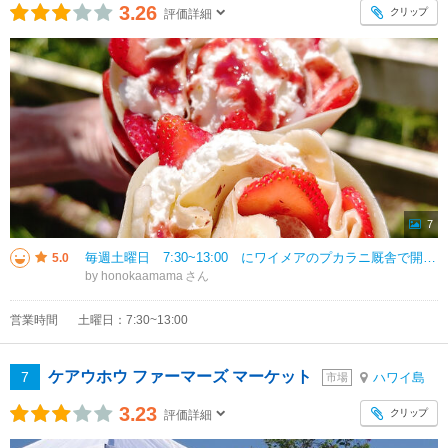
3.26
クリップ
評価詳細
7
毎週土曜日 7:30~13:00 にワイメアのプカラニ厩舎で開催されます。 ベンダーさんの数はワイメア・ファーマーズ・マーケットよりは少ないですが、何といっても村松さんのブースがあります！ 滞在中の土曜日は必ず行く場所
5.0
by honokaamama
営業時間
土曜日：7:30~13:00
ケアウホウ ファーマーズ マーケット
7
ハワイ島
市場
3.23
クリップ
評価詳細