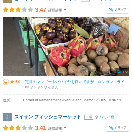
3.47
クリップ
評価詳細
172
定番のマンゴーやパパイヤも良いですが、ロンガン、ライチ、マウンテンアップル、マンゴスチン、スターフルーツ、ドラゴンフルーツ、ジャックフルーツなど、スーパーマーケットではあまり見かけないフルーツを購入するならファーマーズマー
5.0
by ヤンヤンやん
住所
Corner of Kamehameha Avenue and, Mamo St, Hilo, HI 96720
スイサン フィッシュマーケット
2
ハワイ島
市場
3.41
クリップ
評価詳細