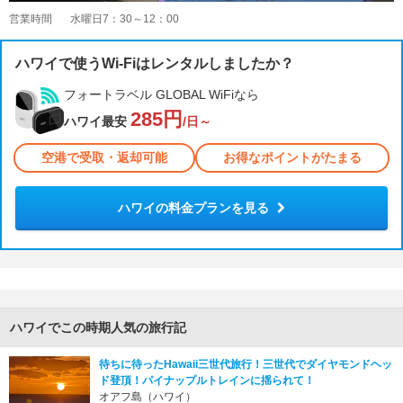
営業時間
水曜日7：30～12：00
ハワイで使うWi-Fiはレンタルしましたか？
フォートラベル GLOBAL WiFiなら
285円
ハワイ最安
/日～
空港で受取・返却可能
お得なポイントがたまる
ハワイの料金プランを見る
ハワイでこの時期人気の旅行記
待ちに待ったHawaii三世代旅行！三世代でダイヤモンドヘッ
ド登頂！パイナップルトレインに揺られて！
オアフ島（ハワイ）