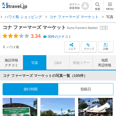
ログイン
新規登録
検索
MENU
ハワイ島 ショッピング
コナ ファーマーズ マーケット
写真
コナ ファーマーズ マーケット
Kona Farmers Market
市場
3.34
30件のクチコミ
ハワイ島
シェア
クリップ
計画
施設情報
地図
写真
Q&A
現地ツアー
クチコミ
周辺情報
コナ ファーマーズ マーケットの写真一覧（105件）
旅行時期
投稿日