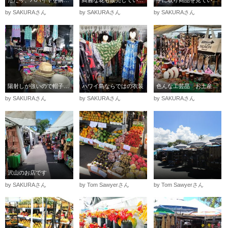
ただ今、パパイヤを購入中
綺麗な花も販売しています
手に取り商品を見ています
by SAKURAさん
by SAKURAさん
by SAKURAさん
陽射しが強いので帽子を購入しました
ハワイ島ならではの衣装
色んな工芸品 お土産に最適です
by SAKURAさん
by SAKURAさん
by SAKURAさん
沢山のお店です
by SAKURAさん
by Tom Sawyerさん
by Tom Sawyerさん