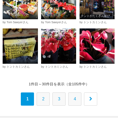
テントがたくさん並びます
by Tom Sawyerさん
by Tom Sawyerさん
by トントカミンさん
by トントカミンさん
by トントカミンさん
by トントカミンさん
1件目～30件目を表示（全105件中）
1
2
3
4