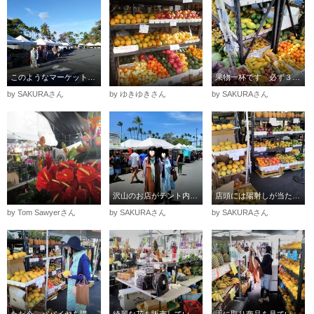
このようなマーケットり配置になっています
果物一杯です 必ず３つで5$とかの表示がされています
by SAKURAさん
by ゆきゆきさん
by SAKURAさん
沢山のお店がテント内で営業しています 奥に４列ほどあります
店頭には陽射しが当たらない様にパパイヤの上に段ボールを乗せて
by Tom Sawyerさん
by SAKURAさん
by SAKURAさん