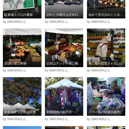
駐車場入り口の看板
訪れた火曜日は定休日、テントのお店は何もありませんでした
改めて翌日訪れたら出店されてて一安心 早速、果物のお店へ
by SAKURAさん
by SAKURAさん
by SAKURAさん
店頭に並ぶ果物
以前はテント小屋に棚が設置されていてボリューム感がありました
奥に棚が設置されていました パパイアは2～3個で5$以前の倍
by SAKURAさん
by SAKURAさん
by SAKURAさん
出店場所も以前は駐車場奥に全てからL字配置となりました
衣類関係の販売店
ハワイ島の特産品販売、お土産にお勧めです
by SAKURAさん
by SAKURAさん
by SAKURAさん