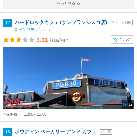
もっと見る
ハードロックカフェ (サンフランシスコ店)
17
アメリカ料理
サンフランシスコ
3.31
クリップ
評価詳細
12
営業時間
11:00～22:00
ボウディン ベーカリー アンド カフェ
18
パン屋