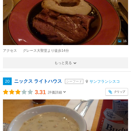
16
アクセス
グレース大聖堂より徒歩14分
もっと見る
ニックス ライトハウス
20
サンフランシスコ
シーフード
3.31
クリップ
評価詳細