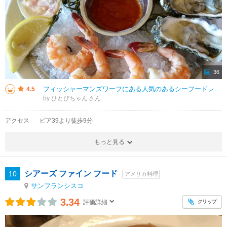
36
フィッシャーマンズワーフにある人気のあるシーフードレストラン。 現地在住の方に勧められたレストランで予約必須との事でしたので、 予約して夜伺いました。 結構な席数がありましたが、沢山のお客さんで賑わっていました。
4.5
by ひとぴちゃん
アクセス
ピア39より徒歩9分
もっと見る
シアーズ ファイン フード
10
アメリカ料理
サンフランシスコ
3.34
クリップ
評価詳細