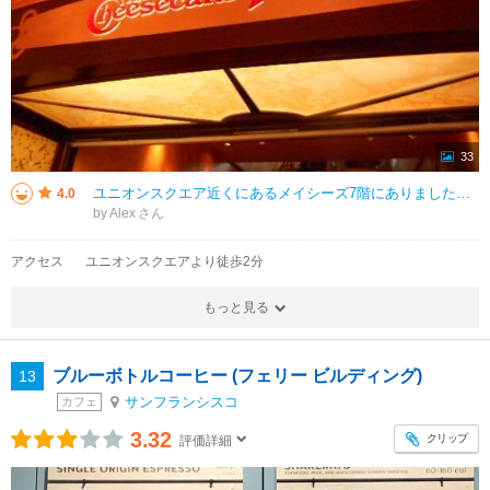
33
ユニオンスクエア近くにあるメイシーズ7階にありました。特に週末は人気のようで夕方早い時間でもたくさんお客様が入っていました。今回はチーズケーキのみ注文してテイクアウトをしたかったので、オンライン予約と決済を事前に済ませてお
4.0
by Alex
アクセス
ユニオンスクエアより徒歩2分
もっと見る
ブルーボトルコーヒー (フェリー ビルディング)
13
サンフランシスコ
カフェ
3.32
クリップ
評価詳細