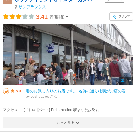
サンフランシスコ
3.41
クリップ
評価詳細
105
妻のお気に入りのお店です。 名前の通り牡蠣がお店の看板メニューですが、今回は牡蠣という気分でなかったので他の料理ばかり注文してみました。どれも美味しい料理ばかりでした。 予約を取っていないお店でいつもはかなりの
5.0
by Joshuatree
アクセス
[メトロ] [バート] Embarcadero駅より徒歩5分。
もっと見る