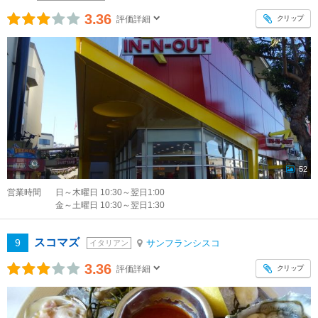
3.36
クリップ
評価詳細
52
営業時間
日～木曜日 10:30～翌日1:00
金～土曜日 10:30～翌日1:30
スコマズ
9
サンフランシスコ
イタリアン
3.36
クリップ
評価詳細