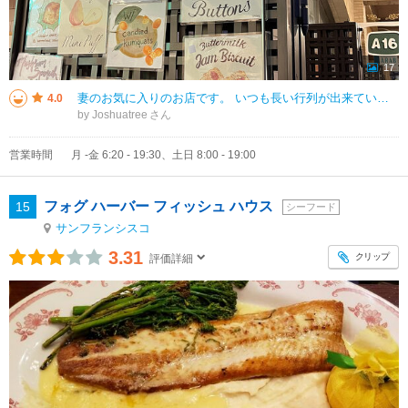
17
妻のお気に入りのお店です。 いつも長い行列が出来ていてパンを買うまで長時間待たされる羽目になりますが、今回は閉店時間間際だったからか数名のみの列でした。 商品の値段の幅はかなり広く、以前値段を見ずに買ったと
4.0
by Joshuatree
営業時間
月 -金 6:20 - 19:30、土日 8:00 - 19:00
フォグ ハーバー フィッシュ ハウス
15
シーフード
サンフランシスコ
3.31
クリップ
評価詳細