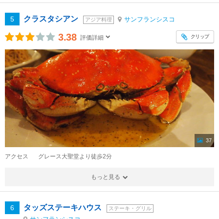
クラスタシアン
5
サンフランシスコ
アジア料理
3.38
クリップ
評価詳細
37
アクセス
グレース大聖堂より徒歩2分
もっと見る
タッズステーキハウス
6
ステーキ・グリル