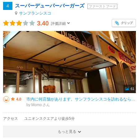
スーパーデューパーバーガーズ
4
ファーストフード
サンフランシスコ
3.40
クリップ
評価詳細
61
市内に何店舗があります。サンフランシスコを訪れるなら、必ず立ち寄ることをお勧めします。私のお気に入りはガーリックフライ。フライドポテトの上にチーズとガーリックがかかっていて止まらないおいしさです。バーガーももちろんおいしい
4.0
by Momo
アクセス
ユニオンスクエアより徒歩5分
もっと見る