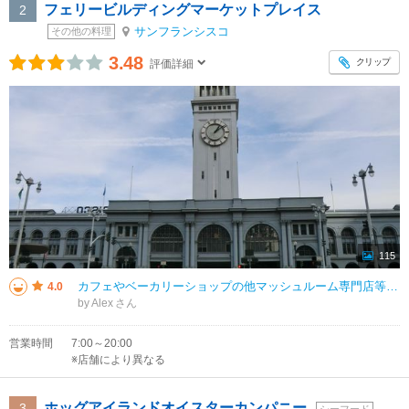
フェリービルディングマーケットプレイス
2
サンフランシスコ
その他の料理
3.48
クリップ
評価詳細
115
カフェやベーカリーショップの他マッシュルーム専門店等もありました。フードコートのような形ではないので、共有の飲食スペースは狭かったです。トイレは館内の両脇にあり、もちろん無料で使えました。それほど大きくはありませんが、人が
4.0
by Alex
営業時間
7:00～20:00
※店舗により異なる
ホッグアイランドオイスターカンパニー
3
シーフード