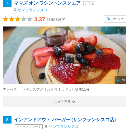
ママズ オン ワシントンスクエア
7
カフェ
サンフランシスコ
3.37
クリップ
評価詳細
70
アクセス
トランスアメリカ ピラミッドより徒歩11分
もっと見る
インアンドアウト バーガー (サンフランシスコ店)
8
サンフランシスコ
ファーストフード