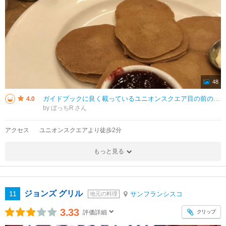
48
ガイドブックに良く載っているユニオンスクエア目の前のレストランです。特にスウェーデン風パンケーキが有名です。パンケーキは素朴な感じで、ステーキやハンバーガー多めの食事が多くなってしまうアメリカの外食の中ではほっと一息つける
4.0
by ぼっちR
アクセス
ユニオンスクエアより徒歩2分
もっと見る
ジョンズ グリル
11
サンフランシスコ
地元の料理
3.33
クリップ
評価詳細