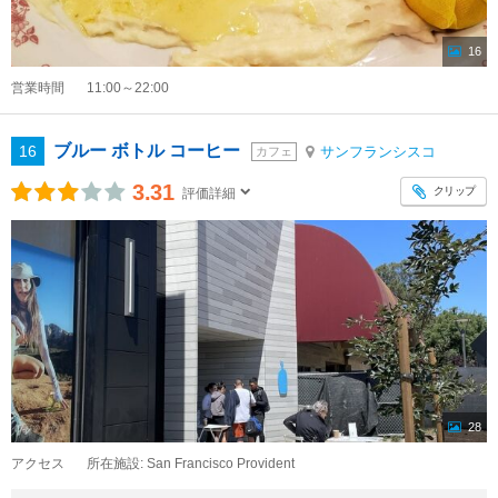
16
営業時間
11:00～22:00
ブルー ボトル コーヒー
16
サンフランシスコ
カフェ
3.31
クリップ
評価詳細
28
アクセス
所在施設: San Francisco Provident