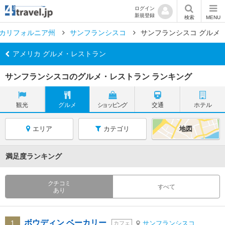
ログイン
新規登録
検索
MENU
カリフォルニア州
サンフランシスコ
サンフランシスコ グルメ
アメリカ グルメ・レストラン
サンフランシスコのグルメ・レストラン ランキング
観光
グルメ
ショッピング
交通
ホテル
エリア
カテゴリ
地図
満足度ランキング
クチコミ
すべて
あり
ボウディン ベーカリー
1
サンフランシスコ
カフェ