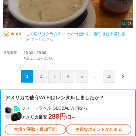
23
この辺りはクラムチャウダーばかり。 客引きは非常に熱心です。 イカのリング揚げ、カラマリフライは日本と変わらなかったです。日本人馴染みの味って感じ。 韓国系なのかキッチンにあった辛ラーメンが気になって仕方なかった・・
4.0
by でーもん
営業時間
10:30～20:00
※金土日は～21:00
…
1
2
3
4
5
15
アメリカで使うWi-Fiはレンタルしましたか？
フォートラベル GLOBAL WiFiなら
288円
アメリカ最安
/日～
空港で受取・返却可能
お得なポイントがたまる