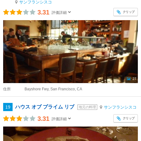
サンフランシスコ
3.31
クリップ
評価詳細
27
住所
Bayshore Fwy, San Francisco, CA
ハウス オブ プライム リブ
19
サンフランシスコ
地元の料理
3.31
クリップ
評価詳細