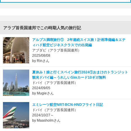
アラブ首長国連邦でこの時期人気の旅行記
アルプス満喫旅行① 2年連続スイス旅！計画準備編＆エテ
ィハド航空ビジネスクラスでの出発編
アブダビ（アラブ首長国連邦）
2025/08/08
by Rinさん
夏休み！娘と行くスペイン旅行2024①おまけのトランジット
観光ドバイ編～うれしいSimカード10ギガ無料
ドバイ（アラブ首長国連邦）
2024/09/05
by Mugieさん
エミレーツ航空NRT-BCN-HNDフライト日記
ドバイ（アラブ首長国連邦）
2024/10/27～
by Maasholmさん