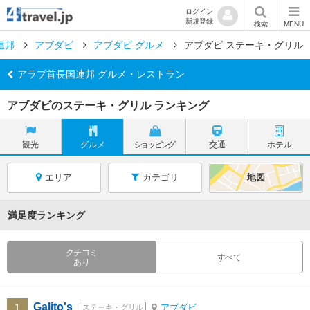
ログイン
新規登録
検索
MENU
連邦
アブダビ
アブダビ グルメ
アブダビ ステーキ・グリル
アラブ首長国連邦 グルメ・レストラン
アブダビのステーキ・グリル ランキング
観光
グルメ
ショッピング
交通
ホテル
エリア
カテゴリ
地図
満足度ランキング
クチコミ
すべて
あり
Galito's
1
アブダビ
ステーキ・グリル