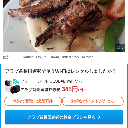
2
住所
Tourist Club, Abu Dhabi, United Arab Emirates
アラブ首長国連邦で使うWi-Fiはレンタルしましたか？
フォートラベル GLOBAL WiFiなら
348円
アラブ首長国連邦最安
/日～
空港で受取・返却可能
お得なポイントがたまる
アラブ首長国連邦の料金プランを見る