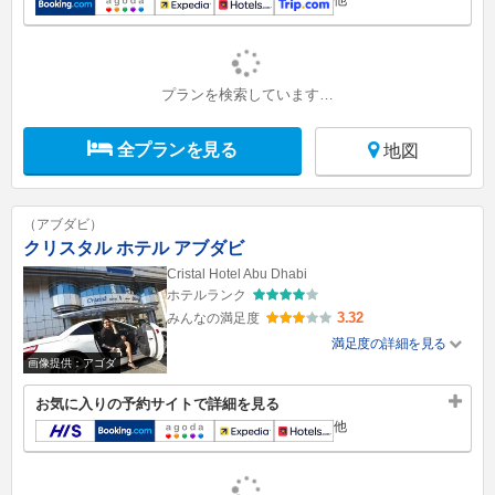
他
プランを検索しています…
全プランを見る
地図
（アブダビ）
クリスタル ホテル アブダビ
Cristal Hotel Abu Dhabi
ホテルランク
3.32
みんなの満足度
満足度の詳細を見る
画像提供：アゴダ
お気に入りの予約サイトで詳細を見る
他