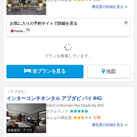
満足度の詳細を見る
お気に入りの予約サイトで詳細を見る
他
プランを検索しています…
全プランを見る
地図
（アブダビ）
インターコンチネンタル アブダビ バイ IHG
InterContinental Abu Dhabi By IHG
ホテルランク
3.30
みんなの満足度
満足度の詳細を見る
画像提供：アゴダ