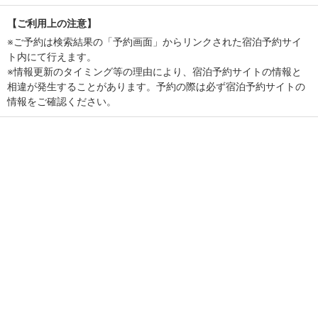
【ご利用上の注意】
※ご予約は検索結果の「予約画面」からリンクされた宿泊予約サイ
ト内にて行えます。
※情報更新のタイミング等の理由により、宿泊予約サイトの情報と
相違が発生することがあります。予約の際は必ず宿泊予約サイトの
情報をご確認ください。