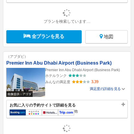
プランを検索しています…
全プランを見る
地図
（アブダビ）
Premier Inn Abu Dhabi Airport (Business Park)
Premier Inn Abu Dhabi Airport (Business Park)
ホテルランク
3.39
みんなの満足度
満足度の詳細を見る
画像提供：アゴダ
お気に入りの予約サイトで詳細を見る
他