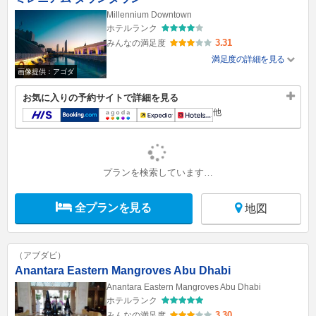
Millennium Downtown
ホテルランク
3.31
みんなの満足度
満足度の詳細を見る
画像提供：アゴダ
お気に入りの予約サイトで詳細を見る
他
プランを検索しています…
全プランを見る
地図
（アブダビ）
Anantara Eastern Mangroves Abu Dhabi
Anantara Eastern Mangroves Abu Dhabi
ホテルランク
3.30
みんなの満足度