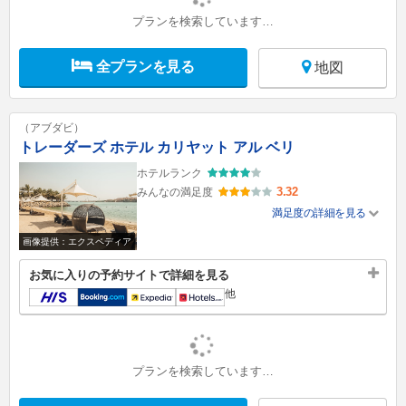
プランを検索しています…
全プランを見る
地図
（アブダビ）
トレーダーズ ホテル カリヤット アル ベリ
ホテルランク
3.32
みんなの満足度
満足度の詳細を見る
画像提供：エクスペディア
お気に入りの予約サイトで詳細を見る
他
プランを検索しています…