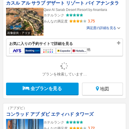
カスル アル サラブ デザート リゾート バイ アナンタラ
Qasr Al Sarab Desert Resort by Anantara
ホテルランク
3.75
みんなの満足度
満足度の詳細を見る
画像提供：アゴダ
お気に入りの予約サイトで詳細を見る
他
プランを検索しています…
全プランを見る
地図
（アブダビ）
コンラッド アブ ダビ エティハド タワーズ
ホテルランク
3.72
みんなの満足度