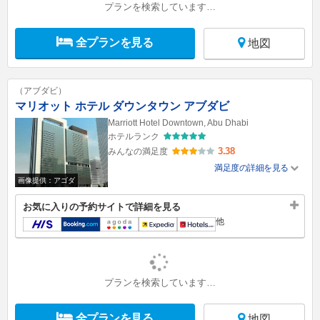
プランを検索しています…
全プランを見る
地図
（アブダビ）
マリオット ホテル ダウンタウン アブダビ
Marriott Hotel Downtown, Abu Dhabi
ホテルランク
3.38
みんなの満足度
満足度の詳細を見る
画像提供：アゴダ
お気に入りの予約サイトで詳細を見る
他
プランを検索しています…
全プランを見る
地図