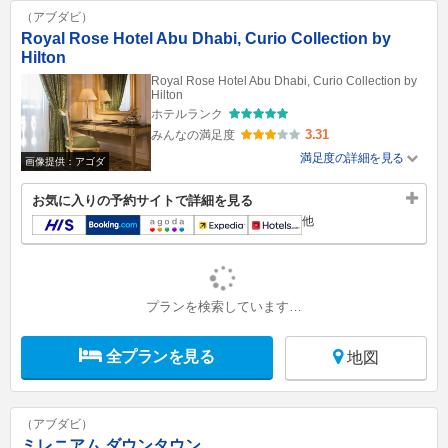
（アブダビ）
Royal Rose Hotel Abu Dhabi, Curio Collection by
Hilton
Royal Rose Hotel Abu Dhabi, Curio Collection by
Hilton
ホテルランク
3.31
みんなの満足度
満足度の詳細を見る
画像提供：アゴダ
お気に入りの予約サイトで詳細を見る
他
プランを検索しています…
全プランを見る
地図
（アブダビ）
ミレニアム ダウンタウン