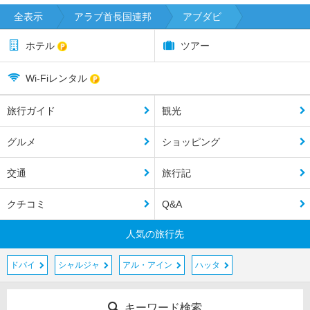
全表示
アラブ首長国連邦
アブダビ
ホテル
ツアー
Wi-Fiレンタル
旅行ガイド
観光
グルメ
ショッピング
交通
旅行記
クチコミ
Q&A
人気の旅行先
ドバイ
シャルジャ
アル・アイン
ハッタ
キーワード検索