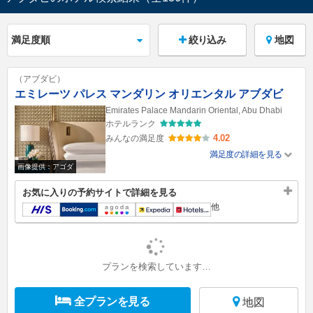
絞り込み
地図
（アブダビ）
エミレーツ パレス マンダリン オリエンタル アブダビ
Emirates Palace Mandarin Oriental, Abu Dhabi
ホテルランク
4.02
みんなの満足度
満足度の詳細を見る
画像提供：アゴダ
お気に入りの予約サイトで詳細を見る
他
プランを検索しています…
全プランを見る
地図