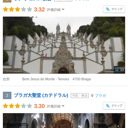
3.32
クリップ
評価詳細
23
住所
Bom Jesus do Monte - Tenoes 4700 Braga
ブラガ大聖堂 (カテドラル)
2
ブラガ
寺院・教会
3.30
クリップ
評価詳細