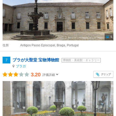
5
住所
Antigos Passo Episcopal, Braga, Portugal
ブラが大聖堂 宝物博物館
7
博物館・美術館・ギャラリー
ブラガ
3.20
クリップ
評価詳細