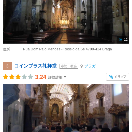
12
住所
Rua Dom Paio Mendes - Rossio da Se 4700-424 Braga
コインブラス礼拝堂
3
ブラガ
寺院・教会
3.24
クリップ
評価詳細