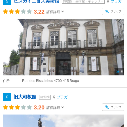
ビスカイニョス美術館
5
ブラガ
博物館・美術館・ギャラリー
3.22
クリップ
評価詳細
6
住所
Rua dos Biscainhos 4700-415 Braga
旧大司教館
6
ブラガ
建造物
3.20
クリップ
評価詳細