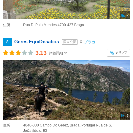
2
住所
Rua D. Paio Mendes 4700-427 Braga
Geres EquiDesafios
8
ブラガ
国立公園
3.13
クリップ
評価詳細
3
住所
4840-030 Campo Do Gerez, Braga, Portugal Rua de S.
Jo&atilde;o, 93