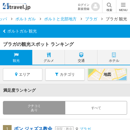
ログイン
新規登録
検索
MENU
ッパ
ポルトガル
ポルトと北部地方
ブラガ
ブラガ 観光
ポルトガル 観光
ブラガの観光スポット ランキング
観光
グルメ
交通
ホテル
エリア
カテゴリ
地図
満足度ランキング
クチコミ
すべて
あり
ボン ジェズス教会
1
ブラガ
寺院・教会