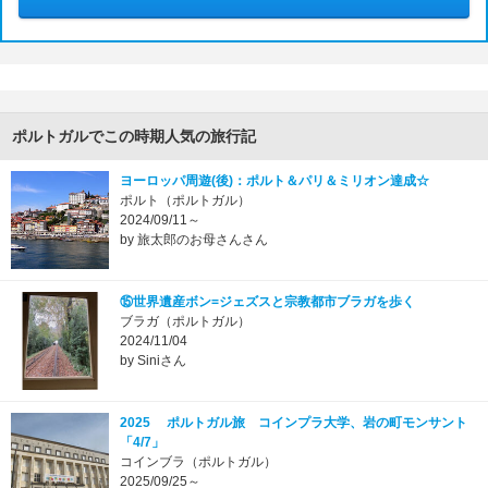
ポルトガルでこの時期人気の旅行記
ヨーロッパ周遊(後)：ポルト＆パリ＆ミリオン達成☆
ポルト（ポルトガル）
2024/09/11～
by 旅太郎のお母さんさん
⑮世界遺産ボン=ジェズスと宗教都市ブラガを歩く
ブラガ（ポルトガル）
2024/11/04
by Siniさん
2025 ポルトガル旅 コインプラ大学、岩の町モンサント
「4/7」
コインブラ（ポルトガル）
2025/09/25～