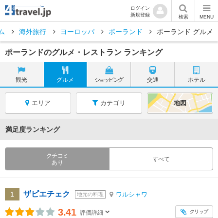
ログイン
新規登録
検索
MENU
ム
海外旅行
ヨーロッパ
ポーランド
ポーランド グルメ
ポーランドのグルメ・レストラン ランキング
観光
グルメ
ショッピング
交通
ホテル
エリア
カテゴリ
地図
満足度ランキング
クチコミ
すべて
あり
ザピエチェク
1
ワルシャワ
地元の料理
3.41
クリップ
評価詳細