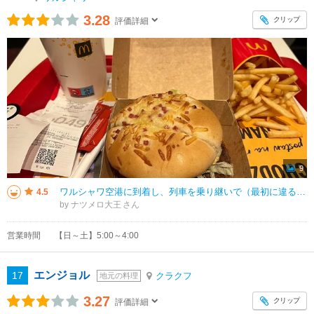
3.28
クリップ
評価詳細
9
ワルシャワ空港に到着し、列車を乗り継いで（最初に違る路線に乗ってしまったため）やっとのことで【ワルシャワ中央駅】に到着し、その２階にあるマクドナルドに腹ごしらえのために立ち寄りました。何もポーランドまで来てマクドナルドのハ
4.5
by ナツメロ大王
営業時間
【日～土】5:00～4:00
エンジョル
17
クラクフ
地元の料理
3.27
クリップ
評価詳細