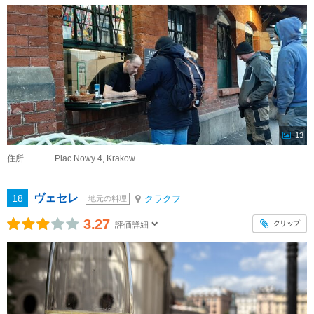
13
住所
Plac Nowy 4, Krakow
ヴェセレ
18
クラクフ
地元の料理
3.27
クリップ
評価詳細