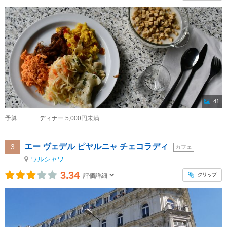
41
予算
ディナー 5,000円未満
エー ヴェデル ピヤルニャ チェコラディ
3
カフェ
ワルシャワ
3.34
クリップ
評価詳細