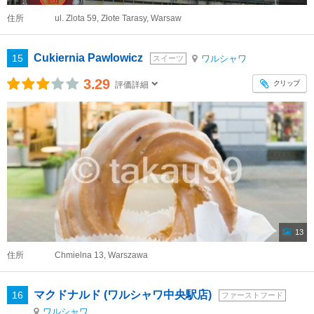
住所
ul. Zlota 59, Złote Tarasy, Warsaw
Cukiernia Pawlowicz
15
ワルシャワ
スイーツ
3.29
クリップ
評価詳細
13
住所
Chmielna 13, Warszawa
マクドナルド (ワルシャワ中央駅店)
16
ファーストフード
ワルシャワ