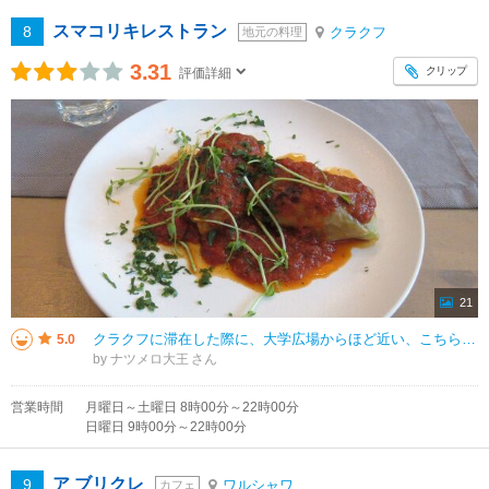
スマコリキレストラン
8
クラクフ
地元の料理
3.31
クリップ
評価詳細
21
クラクフに滞在した際に、大学広場からほど近い、こちらのレストラン【スマコリキレストラン】をランチで利用しました。英語のメニューもあって、若い店員さんは皆さん英語が堪能で、ストレスを感じることなくオーダーすることが出来ました
5.0
by ナツメロ大王
営業時間
月曜日～土曜日 8時00分～22時00分
日曜日 9時00分～22時00分
ア ブリクレ
9
ワルシャワ
カフェ