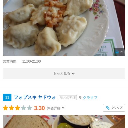
21
営業時間
11:00-21:00
もっと見る
フォプスキ ヤドウォ
11
クラクフ
地元の料理
3.30
クリップ
評価詳細