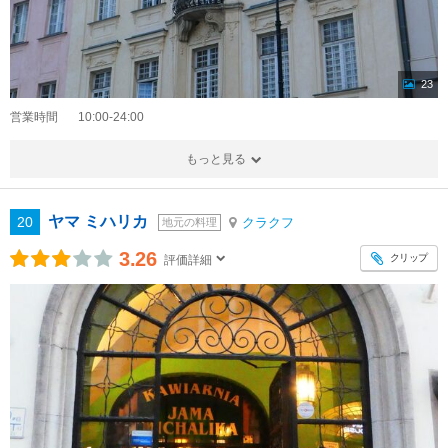
23
営業時間
10:00-24:00
もっと見る
ヤマ ミハリカ
20
クラクフ
地元の料理
3.26
クリップ
評価詳細