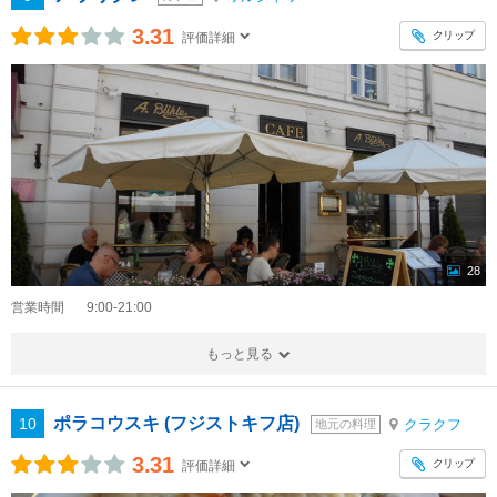
3.31
クリップ
評価詳細
28
営業時間
9:00-21:00
もっと見る
ポラコウスキ (フジストキフ店)
10
クラクフ
地元の料理
3.31
クリップ
評価詳細