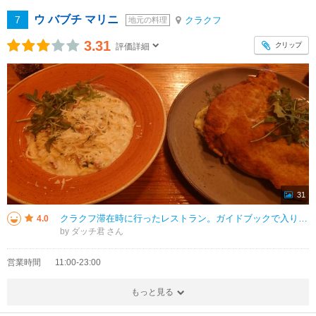
ウ バブチ マリニ
7
クラクフ
地元の料理
3.31
クリップ
評価詳細
31
クラクフ滞在時に行ったレストラン。ガイドブックで入りやすそうかなと思って、一人で行きました。旧市街の入り口に近くて、スウォヴァツキ劇場の向かいにある郷土レストランです。レストランは地下に入っていきます。中は縦長に広くて、ポ
4.0
by ダッチ君
営業時間
11:00-23:00
もっと見る