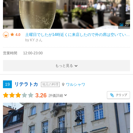
23
土曜日でしたが14時近くに来店したので外の席は空いていました。 ポーランドのワインと、ジャガイモのパンケーキ、レバーパテを注文。 このレバーパテが大正解で、人生で一番美味しかったパテになりました。 全部についてくるパ
4.0
by KY
営業時間
12:00-23:00
もっと見る
リテラトカ
19
ワルシャワ
地元の料理
3.26
クリップ
評価詳細