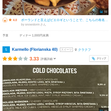
51
ポーランドと言えばピエロギということで、こちらの有名店に。 夕食時間帯で混んでいるかと思いましたが、旧市街北側の店舗は19：00過ぎでもすぐに入店できました。 焼きピエロギが美味しいとのことで9個セットのものとビールを
4.0
by snowstorm
予算
ディナー 1,000円未満
Karmello (Florianska 40)
5
クラクフ
スイーツ
3.33
クリップ
評価詳細