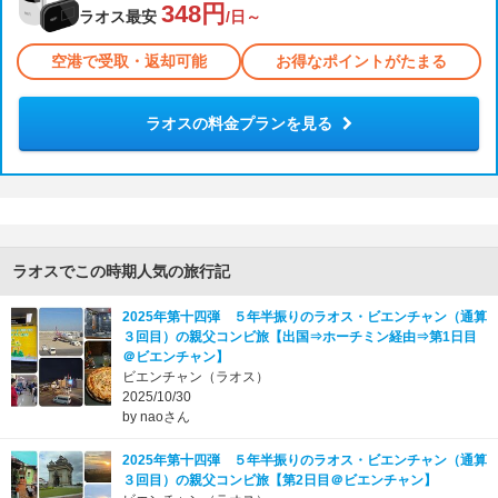
348円
ラオス最安
/日～
空港で受取・返却可能
お得なポイントがたまる
ラオスの料金プランを見る
ラオスでこの時期人気の旅行記
2025年第十四弾 ５年半振りのラオス・ビエンチャン（通算
３回目）の親父コンビ旅【出国⇒ホーチミン経由⇒第1日目
＠ビエンチャン】
ビエンチャン（ラオス）
2025/10/30
by naoさん
2025年第十四弾 ５年半振りのラオス・ビエンチャン（通算
３回目）の親父コンビ旅【第2日目＠ビエンチャン】