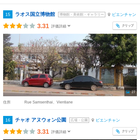
ラオス国立博物館
15
ビエンチャン
博物館・美術館・ギャラリー
3.31
クリップ
評価詳細
27
住所
Rue Samsenthai、Vientiane
チャオ アヌウォン公園
16
ビエンチャン
広場・公園
3.31
クリップ
評価詳細