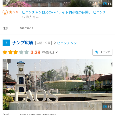
56
ビエンチャン観光のハイライト的存在の仏閣。 ビエンチャンの街はコンパクトにまとまっており徒歩で観光することが可能。お好みで自転車をレンタルすることもできる。入場料は50,000キップと割高だが仕方ない。
5.0
by 海人
住所
Vientiane
ナンプ広場
7
ビエンチャン
広場・公園
3.38
クリップ
評価詳細
85