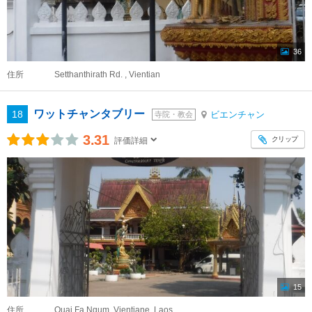
36
住所
Setthanthirath Rd. , Vientian
ワットチャンタブリー
18
ビエンチャン
寺院・教会
3.31
クリップ
評価詳細
15
住所
Quai Fa Ngum, Vientiane, Laos