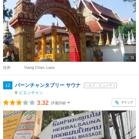
31
住所
Viang Chan, Laos
バーンチャンタブリー サウナ
12
ヘルス・ビューティ
ビエンチャン
3.32
クリップ
評価詳細