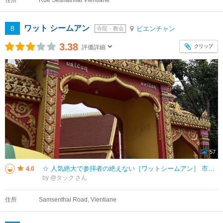
住所
Rue Setthathilat Vientiane
ワット シームアン
8
ビエンチャン
寺院・教会
3.38
クリップ
評価詳細
57
☆ 人気絶大で参拝者の絶えない［ワットシームアン］ 市中はお寺だらけのビエンチャン 特定の宗教を信仰しないので 良いと思えば覗かせてもらいます… 散歩を楽しみつつ訪れた［Wat Simuang］は グルグル ♪
4.0
by @タック
住所
Samsenthai Road, Vientiane