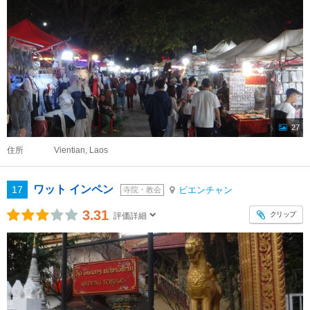
27
住所
Vientian, Laos
ワット インペン
17
ビエンチャン
寺院・教会
3.31
クリップ
評価詳細