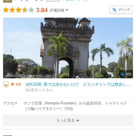
3.84
クリップ
評価詳細
303
&#11036;︎ 家では歩かないけど ビエンチャンでは散歩します ［～ナンプ広場～大統領府（迎賓館）～ワットシーサケット～タラートサオモール～パトゥーサイ～］ 大きな通りを 東へ北へと歩いた感じ… 歩いている
4.0
by @タック
アクセス
ナンプ広場（Namphu Fountain）から徒歩20分、トゥクトゥク
（三輪バイクタクシー）で5分
もっと見る