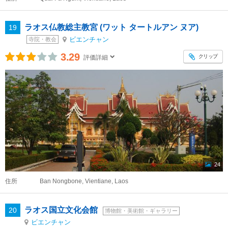
ラオス仏教総主教宮 (ワット タートルアン ヌア)
19
ビエンチャン
寺院・教会
3.29
クリップ
評価詳細
24
住所
Ban Nongbone, Vientiane, Laos
ラオス国立文化会館
20
博物館・美術館・ギャラリー
ビエンチャン