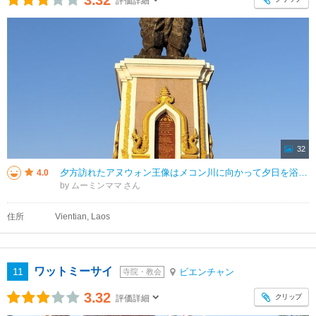
3.32
評価詳細
32
夕方訪れたアヌウォン王像はメコン川に向かって夕日を浴びて凛々しく、とても素敵でした。公園になっていますが、メコン川の道路沿いすぐに王蔵はあり、道路を渡るには注意が必要です。お寺巡りのあと、平日17時過ぎでしたので、観光客も
4.0
by ムーミンママ
住所
Vientian, Laos
ワットミーサイ
11
ビエンチャン
寺院・教会
3.32
クリップ
評価詳細