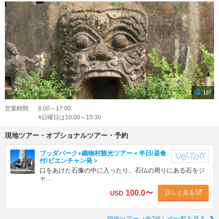
197
営業時間
8:00～17:00
※日曜日は10:00～15:30
現地ツアー・オプショナルツアー・予約
ブッダパーク+織物村観光ツアー＜半日/昼食
付/ビエンチャン発＞
口をあけた石像の中に入ったり、石仏の周りにある石をジ
ャ...
100.0
〜
詳しく見る
USD
現地ツアー（全2件）の一覧を見る