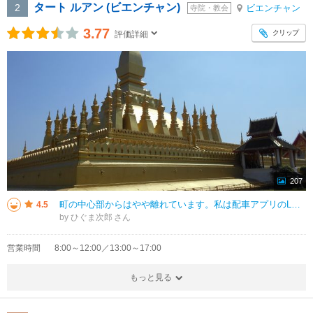
タート ルアン (ビエンチャン)
2
ビエンチャン
寺院・教会
3.77
クリップ
評価詳細
207
町の中心部からはやや離れています。私は配車アプリのLOCAで行きました。車で近づくにつれて巨大な黄金の寺院が見えてきます。ワクワクします。今まで見たこともないような金ぴかに光るお寺です。行ってみる価値はあると思います。どこ
4.5
by ひぐま次郎
営業時間
8:00～12:00／13:00～17:00
もっと見る