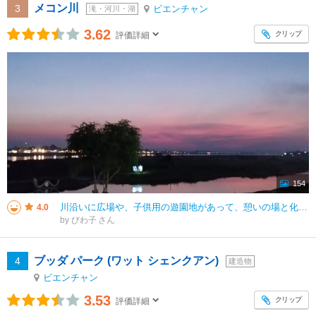
メコン川
3
ビエンチャン
滝・河川・湖
3.62
クリップ
評価詳細
154
川沿いに広場や、子供用の遊園地があって、憩いの場と化している。エクササイズにいそしんでいる人もいるので、現地の人達の平和な日常が見られます。 夕方からの景色が最高。メコン川の向こうにタイの街が見えます。 日中は日陰
4.0
by びわ子
ブッダ パーク (ワット シェンクアン)
4
建造物
ビエンチャン
3.53
クリップ
評価詳細