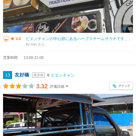
53
ビエンチャンの中心部にあるハーブスチームサウナです。路地裏みたいなところにあるので、初めてだと少し迷うかも知れません。 営業はPM１時～PM８時。 今回5年半ぶりの旅で立ち寄りましたが、ほぼ変わりなかったですが、
4.0
by nao
営業時間
13:00-21:00
友好橋
13
ビエンチャン
建造物
3.32
クリップ
評価詳細