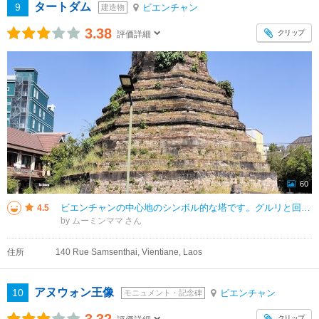
タートダム
9
ビエンチャン
建造物
3.38
クリップ
評価詳細
60
ビエンチャンの中心地のシンボル的な塔です。グルリと回れて、そこから螺旋状に道があります。近くにはタートダムの見えるステキなカフェが何件かあり、ひと息つくことができました。月曜日のせいか、観光客はほとんどいませんでした。
4.5
by ムーミンママ
住所
140 Rue Samsenthai, Vientiane, Laos
アヌウォン王像
10
ビエンチャン
モニュメント・記念碑
クリップ