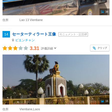
38
住所
Lao 13 Vientiane
セーターティラート王像
14
モニュメント・記念碑
ビエンチャン
3.31
クリップ
評価詳細
16
住所
Vientiane,Laos