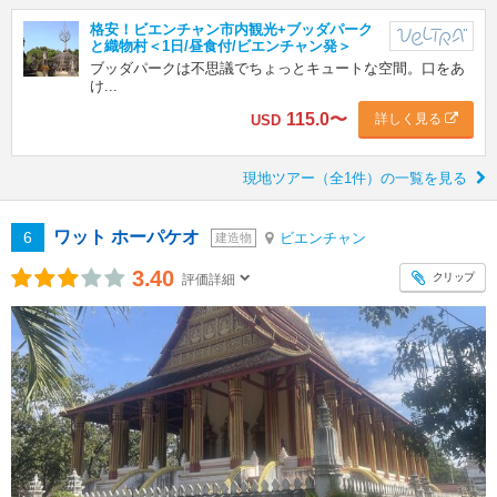
格安！ビエンチャン市内観光+ブッダパーク
と織物村＜1日/昼食付/ビエンチャン発＞
ブッダパークは不思議でちょっとキュートな空間。口をあ
け...
115.0
〜
詳しく見る
USD
現地ツアー（全1件）の一覧を見る
ワット ホーパケオ
6
ビエンチャン
建造物
3.40
クリップ
評価詳細