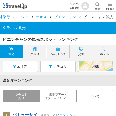
ログイン
新規登録
検索
MENU
外旅行
アジア
ラオス
ビエンチャン
ビエンチャン 観光
ラオス 観光
ビエンチャンの観光スポット ランキング
観光
グルメ
ショッピング
交通
ホテル
エリア
カテゴリ
地図
満足度ランキング
クチコミ
現地ツアー・
すべて
あり
オプショナルツアー
パトゥーサイ
1
ビエンチャン
建造物