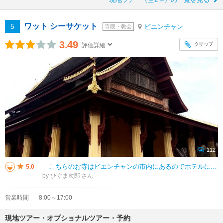
ワット シーサケット
5
ビエンチャン
寺院・教会
3.49
クリップ
評価詳細
112
こちらのお寺はビエンチャンの市内にあるのでホテルによっては歩いても行けます。観覧料は非常にお安く日本円では100円ぐらいです。 本堂が中心にあって四方を回廊で囲みその回廊にたくさんの仏像があります。大きなものから小さ
5.0
by ひぐま次郎
営業時間
8:00～17:00
現地ツアー・オプショナルツアー・予約