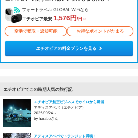
フォートラベル GLOBAL WiFiなら
1,576円
エチオピア最安
/日～
空港で受取・返却可能
お得なポイントがたまる
エチオピアの料金プランを見る
エチオピアでこの時期人気の旅行記
エチオピア航空ビジネスでカイロから帰国
アディスアベバ（エチオピア）
2025/09/24～
by haraboさん
アディスアベバでトランジット満喫！