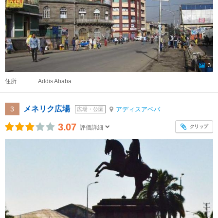
3
住所
Addis Ababa
メネリク広場
3
アディスアベバ
広場・公園
3.07
クリップ
評価詳細