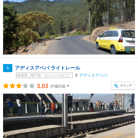
4
アディスアベバ ライトレール
5
アディスアベバ
鉄道系（地下鉄・モノレールなど）
3.03
クリップ
評価詳細