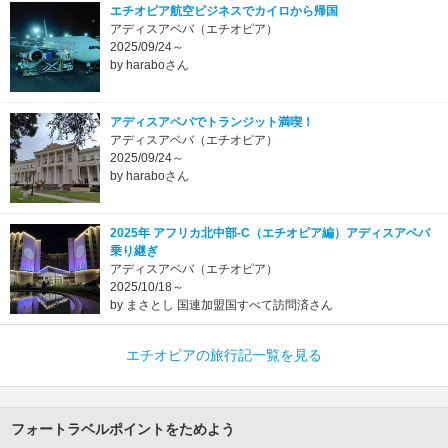
エチオピア航空ビジネスでカイロから帰国
アディスアベバ（エチオピア）
2025/09/24～
by haraboさん
アディスアベバでトランジット満喫！
アディスアベバ（エチオピア）
2025/09/24～
by haraboさん
2025年 アフリカ北中部-C（エチオピア編）アディスアベバ
乗り継ぎ
アディスアベバ（エチオピア）
2025/10/18～
by まさとし 国連加盟国すべて訪問済さん
エチオピアの旅行記一覧を見る
フォートラベルポイントをためよう