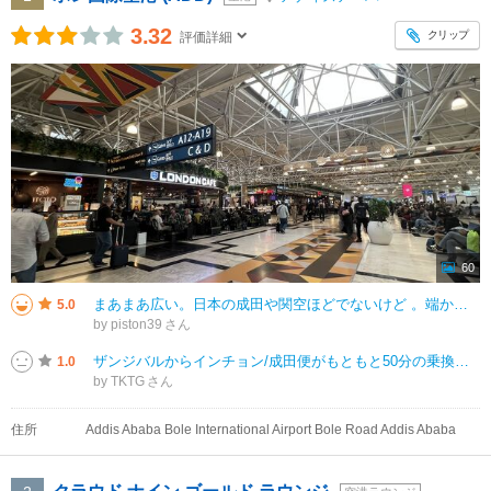
3.32
クリップ
評価詳細
60
まあまあ広い。日本の成田や関空ほどでないけど 。端から端まで、シャトルバス等は使わずに歩いて行ける距離。搭乗ゲートが番号順に並んでるいるので、迷うこともなく、見つけやすい。 無料Wi-Fiは問題なく使えました。プライオ
5.0
by piston39
ザンジバルからインチョン/成田便がもともと50分の乗換設定でした。事前にエチオピア航空に問い合わせると30分までだったら乗換可能で問題ないとのこと。当日ザンジバル空港からET812の出発が50分ほど遅れ、これは乗り換えられ
1.0
by TKTG
住所
Addis Ababa Bole International Airport Bole Road Addis Ababa