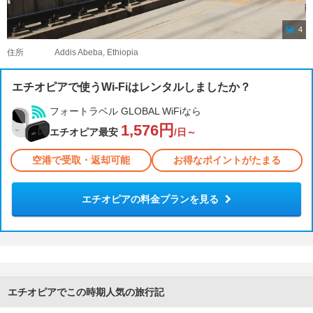
4
住所
Addis Abeba, Ethiopia
エチオピアで使うWi-Fiはレンタルしましたか？
フォートラベル GLOBAL WiFiなら
1,576円
エチオピア最安
/日～
空港で受取・返却可能
お得なポイントがたまる
エチオピアの料金プランを見る
エチオピアでこの時期人気の旅行記