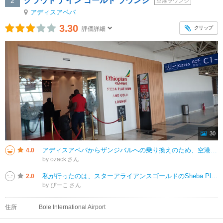
クラウド ナイン ゴールド ラウンジ
2
空港ラウンジ
アディスアベバ
3.30
クリップ
評価詳細
30
アディスアベバからザンジバルへの乗り換えのため、空港で８時間近く待機する際に利用。スタアラゴールドなら使えるので、日本人も多いかと思ったのですが、結局私以外に日本人はいなかった？ようです。施設は広くてガラガラ。窓際のリクラ
4.0
by ozack
私が行ったのは、スターアライアンスゴールドのSheba Platinum lounge？の方だと思うのですが、なかったのでここに書きます。 拠点空港のラウンジなので、広いです。トラディショナルコーヒーのブースもあったり、
2.0
by ぴーこ
住所
Bole International Airport