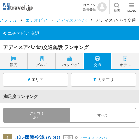
ログイン
新規登録
検索
MENU
アフリカ
エチオピア
アディスアベバ
アディスアベバ 交通
エチオピア 交通
アディスアベバの交通施設 ランキング
観光
グルメ
ショッピング
交通
ホテル
エリア
カテゴリ
満足度ランキング
クチコミ
すべて
あり
ボレ国際空港 (ADD)
1
アディスアベバ
空港