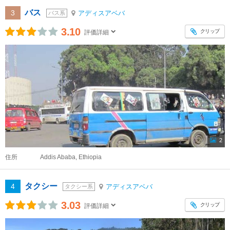
バス
3
アディスアベバ
バス系
3.10
クリップ
評価詳細
2
住所
Addis Ababa, Ethiopia
タクシー
4
アディスアベバ
タクシー系
3.03
クリップ
評価詳細