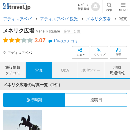
ログイン
新規登録
検索
MENU
アディスアベバ
アディスアベバ 観光
メネリク広場
写真
メネリク広場
Menelik square
広場・公園
3.07
1件のクチコミ
アディスアベバ
シェア
クリップ
計画
施設情報
地図
写真
Q&A
現地ツアー
クチコミ
周辺情報
メネリク広場の写真一覧（1件）
旅行時期
投稿日