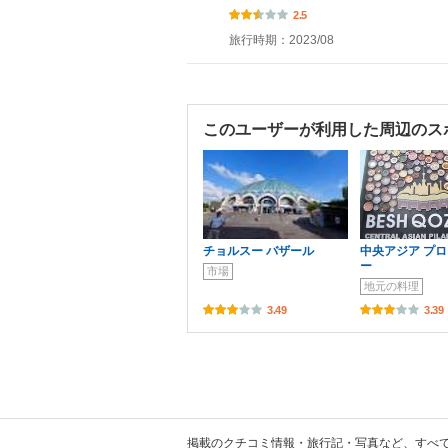
2.5
旅行時期：2023/08
このユーザーが利用した周辺のス
チョルスー バザール
中央アジア プ
ー
市場
地元の料理
3.49
3.39
掲載のクチコミ情報・旅行記・写真など、すべ