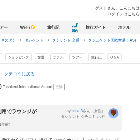
ゲストさん、
こんにちは
ログインはこちら
アー
Wi-Fi
旅行記
旅行ガイド
ホテル
国内
ベキスタン
タシケント
タシケント 交通
タシュケント国際空港 (TAS)
ショッピング
交通
ホテル
ツアー
旅行記
Q＆A
情報・クチコミに戻る
)
Tashkent International Airport
空港
利用でラウンジが
by
bikke3
さん
（女性）
タシケント クチコミ：6件
約3年前）
、機内からのバスを降りてターミナルに入ったらすぐにパ