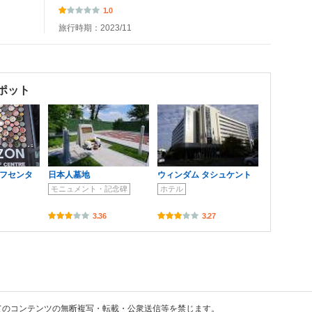
1.0
旅行時期：2023/11
ポット
ロフセンタ
日本人墓地
ウィンダム タシュケント
モニュメント・記念碑
ホテル
3.36
3.27
てのコンテンツの無断複写・転載・公衆送信等を禁じます。