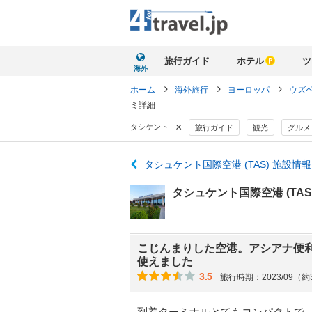
旅行ガイド
ホテル
ツ
海外
ホーム
海外旅行
ヨーロッパ
ウズ
ミ詳細
×
タシケント
旅行ガイド
観光
グルメ
タシュケント国際空港 (TAS) 施設
タシュケント国際空港 (TAS
こじんまりした空港。アシアナ便
使えました
3.5
旅行時期：2023/09（
到着ターミナルとてもコンパクトで