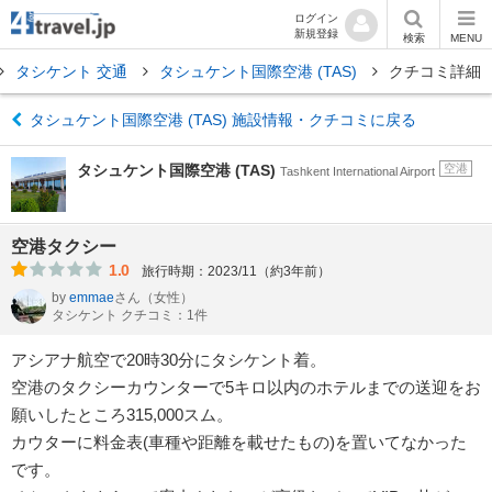
ログイン
新規登録
検索
MENU
タシケント 交通
タシュケント国際空港 (TAS)
クチコミ詳細
タシュケント国際空港 (TAS) 施設情報・クチコミに戻る
タシュケント国際空港 (TAS)
空港
Tashkent International Airport
空港タクシー
1.0
旅行時期：2023/11（約3年前）
by
emmae
さん
（女性）
タシケント クチコミ：1件
アシアナ航空で20時30分にタシケント着。
空港のタクシーカウンターで5キロ以内のホテルまでの送迎をお
願いしたところ315,000スム。
カウターに料金表(車種や距離を載せたもの)を置いてなかった
です。