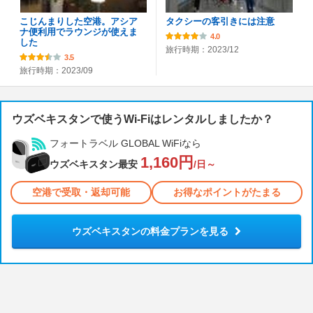
こじんまりした空港。アシア
タクシーの客引きには注意
ナ便利用でラウンジが使えま
4.0
した
旅行時期：2023/12
3.5
旅行時期：2023/09
ウズベキスタンで使うWi-Fiはレンタルしましたか？
フォートラベル GLOBAL WiFiなら
1,160円
ウズベキスタン最安
/日～
空港で受取・返却可能
お得なポイントがたまる
ウズベキスタンの料金プランを見る