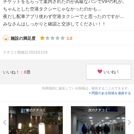
チケットをもらって案内されたのが高級なバンでVIPの札が。
ちゃんとした空港タクシーじゃなかったのかも…
夜だし配車アプリ使わず空港タクシーでと思ったのですが…
みなさんはしっかりと確認と交渉してください！！
施設の満足度
1.0
クチコミ投稿日:2023/11/19
いいね！
いいね！：
0
票
利用規約に違反している投稿は、報告することができます。
問題のある投稿を連絡する
前のクチコミ
次のクチコミ