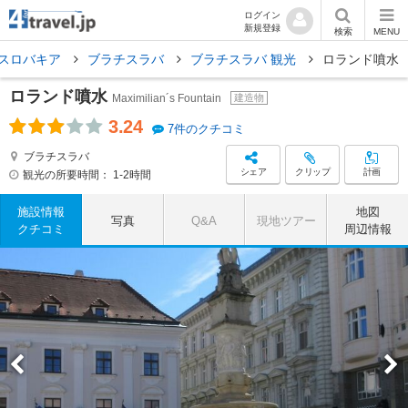
ログイン
新規登録
検索
MENU
スロバキア
ブラチスラバ
ブラチスラバ 観光
ロランド噴水
ロランド噴水
Maximilian´s Fountain
建造物
3.24
7件のクチコミ
ブラチスラバ
シェア
クリップ
計画
観光の所要時間：
1-2時間
施設情報
地図
写真
Q&A
現地ツアー
クチコミ
周辺情報