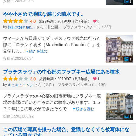
投稿日:2020/02/08
1
やや小さめで地味な感じの噴水です。
4.0
旅行時期：2019/09（約7年前）
0
by
さん（非公開）
ブラチスラバ クチコミ：23件
旅行大好きtakau99のフォトブログ
ウィーンから日帰りでブラチスラヴァ観光に行った
際に「ロランド噴水（Maximilian´s Fountain）」を
見学しま
...
続きを読む
投稿日:2021/07/24
1
ブラチスラヴァの中心部のフラブネー広場にある噴水
3.0
旅行時期：2019/07（約7年前）
1
by
さん（男性）
ブラチスラバ クチコミ：19件
キュキュニャン
ブラチスラヴァの中心部の旧市街地にフラブネー広
場の南端に近いところにこの噴水があります。１５
７２年にこの噴水ができたそうで
...
続きを読む
投稿日:2021/06/29
1
この広場で写真を撮った場合、意識しなくても被写体にな
っている噴水です。