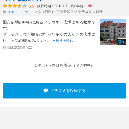
3.5
旅行時期：2018/07（約8年前）
0
by
さん（男性）
ブラチスラバ クチコミ：19件
イチ・ニ・サン・シー・ニー・ニー
旧市街地の中心にあるフラヴネー広場にある噴水で
す。
ブラチスラヴァ観光に行った多くの人がこの広場に
行く人気の観光スポット
...
続きを読む
1
投稿日:2020/07/22
1件目～7件目を表示（全7件中）
クチコミを投稿する