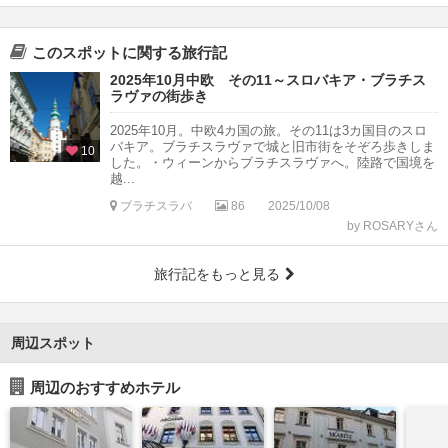
このスポットに関する旅行記
2025年10月中欧 その11～スロバキア・ブラチス
ラヴァの街歩き
2025年10月。中欧4カ国の旅。その11は3カ国目のスロ
バキア。ブラチスラヴァで城と旧市街をそぞろ歩きしま
10
した。・ウィーンからブラチスラヴァへ。陸路で国境を
越...
ブラチスラバ
86
2025/10/08
by ROSARYさん
旅行記をもっと見る
周辺スポット
周辺のおすすめホテル