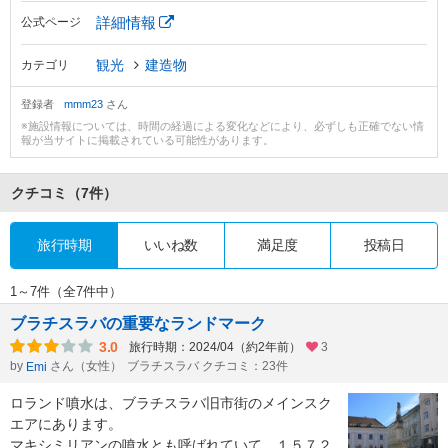
詳細情報
公式ページ
観光
建造物
カテゴリ
登録者
mmm23
さん
※施設情報については、時間の経過による変化などにより、必ずしも正確でない情
報が当サイトに掲載されている可能性があります。
クチコミ
（7件）
旅行時期
いいね数
満足度
投稿日
1～7件（全7件中）
ブラチスラバの重要なランドマーク
3.0
旅行時期：2024/04（約2年前）
3
by
さん（女性）
ブラチスラバ クチコミ：23件
Emi
ロランド噴水は、ブラチスラバ旧市街のメインスク
エアにあります。
マキシミリアンの噴水とも呼ばれていて、１５７２