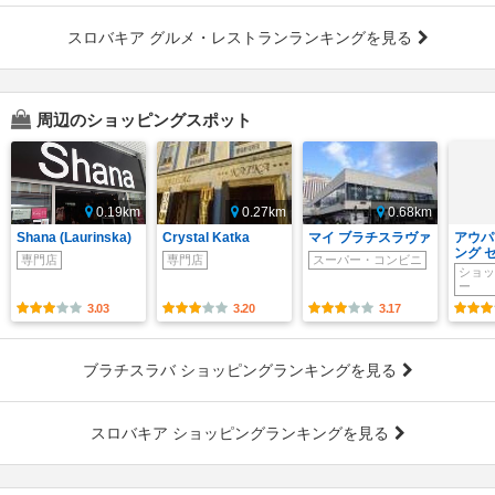
スロバキア グルメ・レストランランキングを見る
周辺のショッピングスポット
0.19km
0.27km
0.68km
Shana (Laurinska)
Crystal Katka
マイ ブラチスラヴァ
アウパ
ング 
専門店
専門店
スーパー・コンビニ
ショッ
ー
3.03
3.20
3.17
ブラチスラバ ショッピングランキングを見る
スロバキア ショッピングランキングを見る