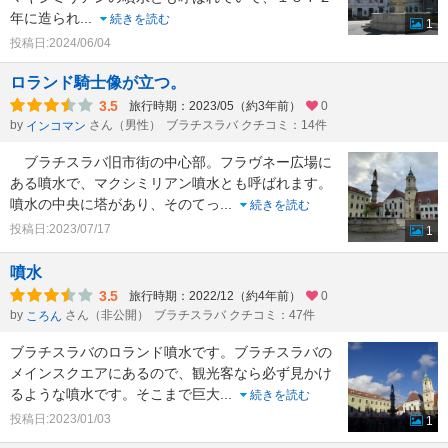
年に造られ
...
続きを読む
1
投稿日:2024/06/04
ロランド騎士像が立つ。
3.5
旅行時期：2023/05（約3年前）
0
by
さん（男性）
ブラチスラバ クチコミ：14件
インコマン
ブラチスラバ旧市街の中心部。フラヴネー広場に
ある噴水で、マクシミリアン噴水とも呼ばれます。
噴水の中央に塔があり、そのてっ
...
続きを読む
投稿日:2023/07/17
1
噴水
3.5
旅行時期：2022/12（約4年前）
0
by
さん（非公開）
ブラチスラバ クチコミ：47件
ころん
ブラチスラバのロランド噴水です。ブラチスラバの
メインスクエアにあるので、観光客なら必ず見かけ
るような噴水です。そこまで巨大
...
続きを読む
投稿日:2023/01/03
1