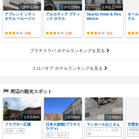
約0.12km
約0.16km
約0.17km
アプレンド シティ
アルカディア ブティ
Skaritz Hotel & Res
オール
ホテル ペルージャ
ック ホテル
idence
テル
3.05
3.28
3.21
ブラチスラバ ホテルランキングを見る
スロバキア ホテルランキングを見る
周辺の観光スポット
0.03km
0.06km
0.08km
フラヴネー広場
日本大使館(ブラチス
マンホールおじさん
市歴史
ラヴァ)
モニュメント・記念
博物館
広場・公園
碑
ャラリ
散歩・街歩き