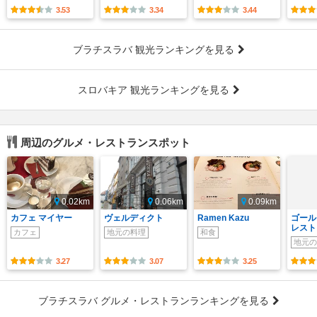
3.53
3.34
3.44
ブラチスラバ 観光ランキングを見る
スロバキア 観光ランキングを見る
周辺のグルメ・レストランスポット
0.02km
0.06km
0.09km
カフェ マイヤー
ヴェルディクト
Ramen Kazu
ゴール
レスト
カフェ
地元の料理
和食
地元の
3.27
3.07
3.25
ブラチスラバ グルメ・レストランランキングを見る