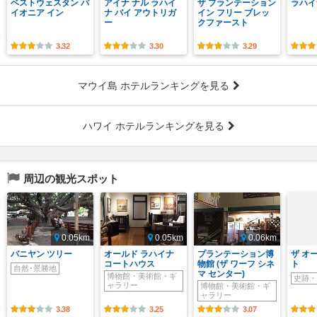
ベストウェスタン パ
アイナ ナル ラハイ
ザ プランテーション
ラハイ
イオニア イン
ナ バイ アウトリガ
イン フリー ブレッ
ー
クファースト
3.32
3.30
3.29
マウイ島 ホテルランキングを見る
ハワイ ホテルランキングを見る
周辺の観光スポット
0.05km
0.05km
0.06km
バニヤン ツリー
オールド ラハイナ
プランテーション博
ザ オ
コートハウス
物館 (ザ ワーフ シネ
ト
自然･景勝地
マ センター)
博物館・美術館・ギ
史跡・
ャラリー
博物館・美術館・ギ
ャラリー
3.38
3.25
3.07