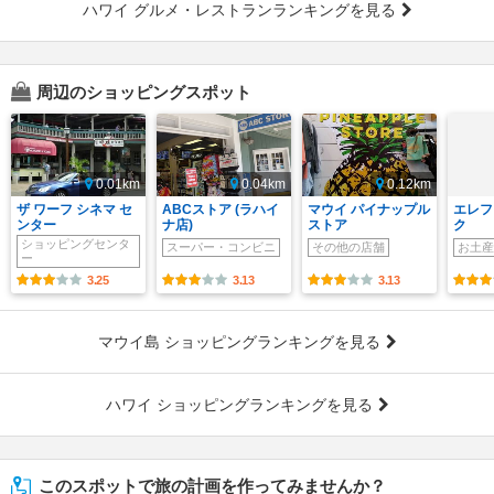
ハワイ グルメ・レストランランキングを見る
周辺のショッピングスポット
0.01km
0.04km
0.12km
ザ ワーフ シネマ セ
ABCストア (ラハイ
マウイ パイナップル
エレフ
ンター
ナ店)
ストア
ク
ショッピングセンタ
スーパー・コンビニ
その他の店舗
お土産
ー
3.25
3.13
3.13
マウイ島 ショッピングランキングを見る
ハワイ ショッピングランキングを見る
このスポットで旅の計画を作ってみませんか？