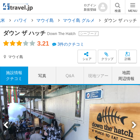
ログイン
新規登録
検索
MENU
北米
ハワイ
マウイ島
マウイ島 グルメ
ダウン ザ ハッチ
ダウン ザ ハッチ
Down The Hatch
シーフード
3.21
3件のクチコミ
マウイ島
シェア
クリップ
計画
施設情報
地図
写真
Q&A
現地ツアー
クチコミ
周辺情報