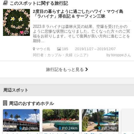
このスポットに関する旅行記
2度目の暮らすように過ごしたハワイ・マウイ島
「ラハイナ」滞在記 & サーフィン三昧
2023.8 ラハイナは森林火災の結果、空爆を受けたかの
ように悲惨な状態になりました。亡くなった方々のご冥
10
福をお祈りします。そして復興が良い方向に進むことを
期待...
マウイ島
185
2019/11/27～2019/12/07
同行者：カップル・夫婦（シニア）
by toroppeさん
旅行記をもっと見る
周辺スポット
周辺のおすすめホテル
約0.08km
約0.24km
約0.34km