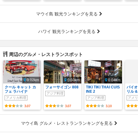
マウイ島 観光ランキングを見る
ハワイ 観光ランキングを見る
周辺のグルメ・レストランスポット
0.02km
0.03km
0.04km
クール キャット カ
フォーサイゴン 808
TIKI TIKI THAI CUIS
パイオ
フェ ラハイナ
INE 2
リル &
アジア料理
アメリカ料理
アジア料理
アメリ
3.07
3.07
3.10
マウイ島 グルメ・レストランランキングを見る