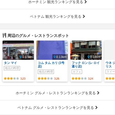
ホーチミン 観光ランキングを見る
ベトナム 観光ランキングを見る
周辺のグルメ・レストランスポット
0.13km
0.13km
0.14km
タン マイ
コム タム カリ (3号
フック ロン (レ ロイ
ウネ 
店)
通り店)
リス
地元の料理
地元の料理
カフェ
スイー
3.23
3.26
3.24
ホーチミン グルメ・レストランランキングを見る
ベトナム グルメ・レストランランキングを見る