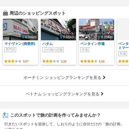
周辺のショッピングスポット
0.04km
0.06km
0.09km
マイヴァン (両替所)
ハタム
ベンタイン市場
ベンタ
トマー
専門店
その他の店舗
市場
市場
3.07
3.30
4.16
ホーチミン ショッピングランキングを見る
ベトナム ショッピングランキングを見る
このスポットで旅の計画を作ってみませんか？
行きたいスポットを追加して、しおりのように自分だけの「旅の計画」