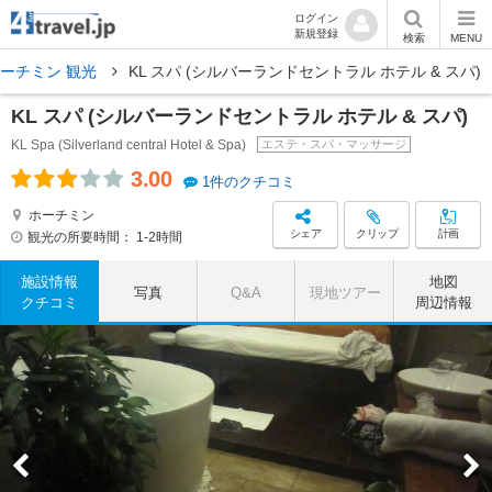
ログイン
新規登録
検索
MENU
ーチミン 観光
KL スパ (シルバーランドセントラル ホテル & スパ)
KL スパ (シルバーランドセントラル ホテル & スパ)
KL Spa (Silverland central Hotel & Spa)
エステ・スパ・マッサージ
3.00
1件のクチコミ
ホーチミン
シェア
クリップ
計画
観光の所要時間：
1-2時間
施設情報
地図
写真
Q&A
現地ツアー
クチコミ
周辺情報