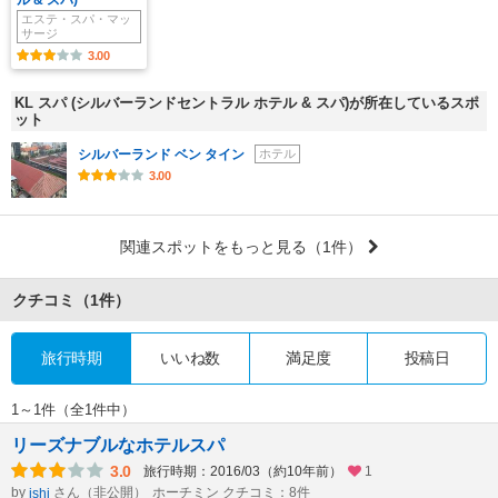
ル & スパ)
エステ・スパ・マッ
サージ
3.00
KL スパ (シルバーランドセントラル ホテル & スパ)が所在しているスポ
ット
シルバーランド ベン タイン
ホテル
3.00
関連スポットをもっと見る
（1件）
クチコミ
（1件）
旅行時期
いいね数
満足度
投稿日
1～1件（全1件中）
リーズナブルなホテルスパ
3.0
旅行時期：2016/03（約10年前）
1
by
さん（非公開）
ホーチミン クチコミ：8件
ishi