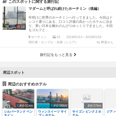
このスポットに関する旅行記
マダームと呼ばれ続けたホーチミン（後編）
年明けに乾季のホーチミンへ行ってきました。今回はド
ンコイ通りにある、口コミ評価の高かったホテルに泊ま
り、寒い日本を離れのんびりゆっくりできました。今回
10
もゴルフと...
ホーチミン
42
2019/01/13～2019/01/16
同行者：カップル・夫婦（シニア）
by 胖達さん
旅行記をもっと見る
周辺スポット
周辺のおすすめホテル
約0.01km
約0.06km
約0.07km
シルバーランド ベン
ウィンスイーツ サイ
サイゴン ピンク 2 ホ
ジア 
タイン
ゴン ホテル
テル