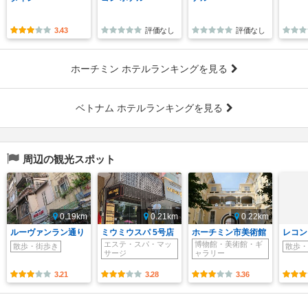
3.43
評価なし
評価なし
ホーチミン ホテルランキングを見る
ベトナム ホテルランキングを見る
周辺の観光スポット
0.19km
0.21km
0.22km
ルーヴァンラン通り
ミウミウスパ 5号店
ホーチミン市美術館
レコン
エステ・スパ・マッ
博物館・美術館・ギ
散歩・街歩き
散歩・
サージ
ャラリー
3.21
3.28
3.36