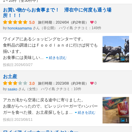
1～20件（全30件中）
お買い物からお食事まで！ 滞在中に何度も通う場
所！！！
5.0
旅行時期：2024/04（約2年前）
0
by
さん（非公開）
ハワイ島 クチコミ：149件
honokaamama
ワイメアにあるショッピングセンターです。
食料品の調達にはＦｏｏｄｌａｎｄに行けば何でも
揃います。
お食事には美味しい
...
続きを読む
6
投稿日:2026/03/27
お土産
3.0
旅行時期：2023/08（約3年前）
0
by
さん（女性）
ハワイ島 クチコミ：10件
saako
アカカ滝から空港に戻る途中に寄りました。
お腹がらへったので、ビレッジバーガーでハンバー
ガーを食べた後、お土産探しをしま
...
続きを読む
投稿日:2023/08/11
1