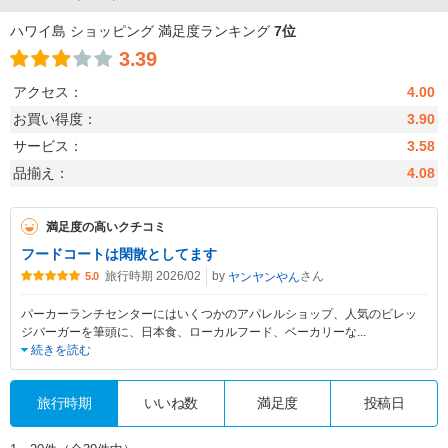
ハワイ島 ショッピング 満足度ランキング
7位
3.39
アクセス：
4.00
お買い得度：
3.90
サービス：
3.58
品揃え：
4.08
満足度の高いクチコミ
フードコートは閑散としてます
旅行時期 2026/02
by
さん
ヤンヤンやん
5.0
パーカーランチセンターにはいくつかのアパレルショップ、人気のビレッ
ジバーガーを筆頭に、日本食、ローカルフード、ベーカリーな
...
続きを読む
旅行時期
いいね数
満足度
投稿日