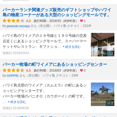
パーカーランチ関連グッズ販売のギフトショップやハワイ
島の物産コーナーがある大型のショッピングモールです。
4.0
旅行時期：2018/10（約8年前）
1
by
さん（非公開）
ハワイ島 クチコミ：151件
peanuts-snoopy
ハワイ島のワイメアの１９号線と１９０号線の交差
点近くにあるショッピングモールで、スーパーマー
ケットやレストラン、ギフトショ
...
続きを読む
投稿日:2018/10/24
2
パーカー牧場の町ワイメアにあるショッピングセンター
4.5
旅行時期：2018/03（約8年前）
6
by
さん（非公開）
ハワイ島 クチコミ：23件
HAPPIN
ハワイ島北部のワイメア（カムエラ）の町にあるシ
ョッピングセンターです。
パーカー牧場のパニオロ（カウボーイ）の町です。
...
続きを読む
2
投稿日:2018/06/28