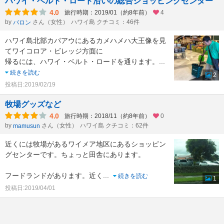
ハワイ・ベルト・ロード沿いの総合ショッピングセンター
4.0
旅行時期：2019/01（約8年前）
4
by
さん（女性）
ハワイ島 クチコミ：46件
バロン
ハワイ島北部カパアウにあるカメハメハ大王像を見
てワイコロア・ビレッジ方面に
帰るには、ハワイ・ベルト・ロードを通ります。
...
続きを読む
2
投稿日:2019/02/19
牧場グッズなど
4.0
旅行時期：2018/11（約8年前）
0
by
さん（女性）
ハワイ島 クチコミ：62件
mamusun
近くには牧場があるワイメア地区にあるショッピン
グセンターです。ちょっと田舎にあります。
フードランドがあります。近く
...
続きを読む
1
投稿日:2019/04/01