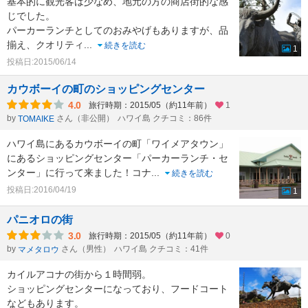
基本的に観光客は少なめ、地元の方の商店街的な感
じでした。
パーカーランチとしてのおみやげもありますが、品
揃え、クオリティ
...
続きを読む
1
投稿日:2015/06/14
カウボーイの町のショッピングセンター
4.0
旅行時期：2015/05（約11年前）
1
by
さん（非公開）
ハワイ島 クチコミ：86件
TOMAIKE
ハワイ島にあるカウボーイの町「ワイメアタウン」
にあるショッピングセンター「パーカーランチ・セ
ンター」に行って来ました！コナ
...
続きを読む
投稿日:2016/04/19
1
パニオロの街
3.0
旅行時期：2015/05（約11年前）
0
by
さん（男性）
ハワイ島 クチコミ：41件
マメタロウ
カイルアコナの街から１時間弱。
ショッピングセンターになっており、フードコート
などもあります。