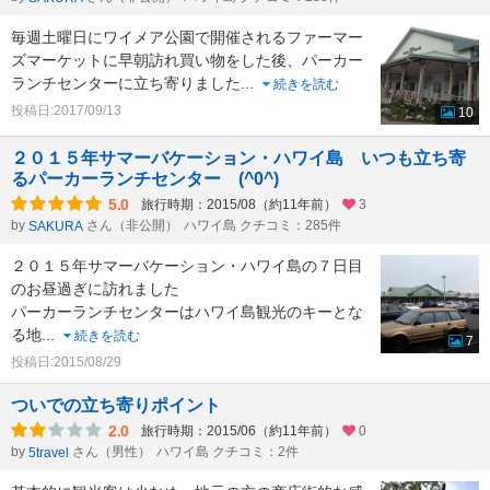
毎週土曜日にワイメア公園で開催されるファーマー
ズマーケットに早朝訪れ買い物をした後、パーカー
ランチセンターに立ち寄りました
...
続きを読む
投稿日:2017/09/13
10
２０１５年サマーバケーション・ハワイ島 いつも立ち寄
るパーカーランチセンター (^0^)
5.0
旅行時期：2015/08（約11年前）
3
by
さん（非公開）
ハワイ島 クチコミ：285件
SAKURA
２０１５年サマーバケーション・ハワイ島の７日目
のお昼過ぎに訪れました
パーカーランチセンターはハワイ島観光のキーとな
る地
...
続きを読む
7
投稿日:2015/08/29
ついでの立ち寄りポイント
2.0
旅行時期：2015/06（約11年前）
0
by
さん（男性）
ハワイ島 クチコミ：2件
5travel