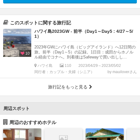
このスポットに関する旅行記
ハワイ島2023GW - 前半（Day1～Day5 : 4/27～5/
1）
2023年GWにハワイ島（ビッグアイランド）へ12日間の
旅。前半（Day1～5）の記録。1日目：成田からホノル
10
ル経由でコナへ。到着後はSafewayで買い出しし...
ハワイ島
110
2023/04/29～2023/05/02
同行者：カップル・夫婦（シニア）
by mauiloverさん
旅行記をもっと見る
周辺スポット
周辺のおすすめホテル