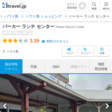
ログイン
新規登録
検索
MENU
ハワイ島
ハワイ島 ショッピング
パーカー ランチ センター
パーカー ランチ センター
Parker Ranch Center
ショッピングセンター
3.39
30件のクチコミ
ハワイ島
シェア
クリップ
計画
施設情報
地図
写真
Q&A
現地ツアー
クチコミ
周辺情報