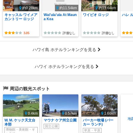
約0.28km
約11.54km
約13.64km
キャッスル ワイメア
Wai'ula'ula At Maun
ワイピオ ロッジ
ハレ 
カントリー ロッジ
a Kea
3.05
評価なし
評価なし
ハワイ島 ホテルランキングを見る
ハワイ ホテルランキングを見る
周辺の観光スポット
0.4km
0.57km
1.66km
地
W. M. ケック天文台
マウナ ケア州立公園
パーカー牧場 (パー
本部
カー ランチ)
国立公園
博物館・美術館・ギ
草原・平原