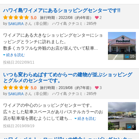
ハワイ島ワイメアにあるショッピングセンターです!!
5.0
旅行時期：2022/08（約4年前）
2
by
さん（非公開）
ハワイ島 クチコミ：285件
SAKURA
ワイメアにある大きなショッピングセンターにショ
ッピングとランチに訪れました。
数多くカラフルな外観のお店が並んでいて駐車
...
続きを読む
10
投稿日:2022/09/11
いつも変わらぬばすてめからーの建物が並ぶショッピング
とグルメのセンターです。
5.0
旅行時期：2019/08（約7年前）
3
by
さん（非公開）
ハワイ島 クチコミ：285件
SAKURA
ワイメアの中心のショッピングセンターです。
広々とした駐車スペースがありパステルカラーのお
店が駐車場を囲むようにして建ち
...
続きを読む
投稿日:2019/09/19
6