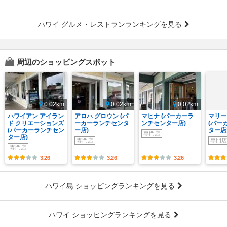
ハワイ グルメ・レストランランキングを見る
周辺のショッピングスポット
0.02km
0.02km
0.02km
ハワイアン アイラン
アロハ グロウン (パ
マヒナ (パーカーラ
マリー
ド クリエーションズ
ーカーランチセンタ
ンチセンター店)
(パー
(パーカーランチセン
ー店)
ター店
専門店
ター店)
専門店
専門店
専門店
3.26
3.26
3.26
ハワイ島 ショッピングランキングを見る
ハワイ ショッピングランキングを見る