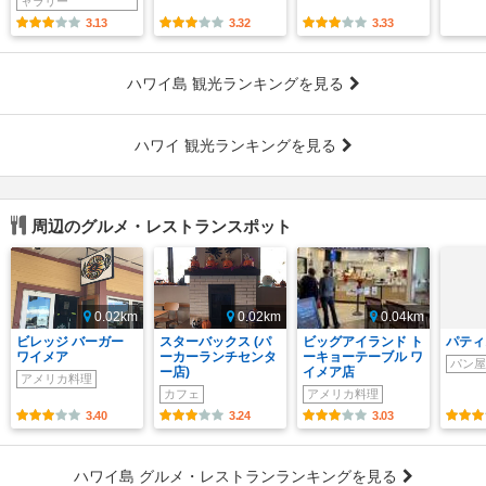
ャラリー
3.13
3.32
3.33
ハワイ島 観光ランキングを見る
ハワイ 観光ランキングを見る
周辺のグルメ・レストランスポット
0.02km
0.02km
0.04km
ビレッジ バーガー
スターバックス (パ
ビッグアイランド ト
パティ
ワイメア
ーカーランチセンタ
ーキョーテーブル ワ
パン屋
ー店)
イメア店
アメリカ料理
カフェ
アメリカ料理
3.40
3.24
3.03
ハワイ島 グルメ・レストランランキングを見る