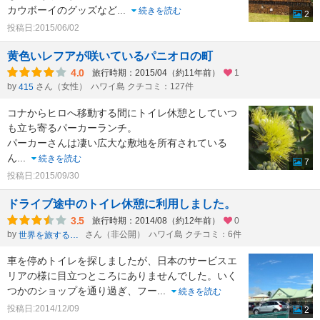
カウボーイのグッズなど
...
続きを読む
2
投稿日:2015/06/02
黄色いレフアが咲いているパニオロの町
4.0
旅行時期：2015/04（約11年前）
1
by
さん（女性）
ハワイ島 クチコミ：127件
415
コナからヒロへ移動する間にトイレ休憩としていつ
も立ち寄るパーカーランチ。
パーカーさんは凄い広大な敷地を所有されている
ん
...
続きを読む
7
投稿日:2015/09/30
ドライブ途中のトイレ休憩に利用しました。
3.5
旅行時期：2014/08（約12年前）
0
by
さん（非公開）
ハワイ島 クチコミ：6件
世界を旅するラブリー
車を停めトイレを探しましたが、日本のサービスエ
リアの様に目立つところにありませんでした。いく
つかのショップを通り過ぎ、フー
...
続きを読む
投稿日:2014/12/09
2