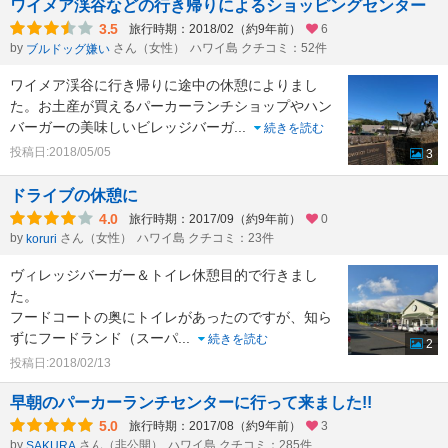
ワイメア渓谷などの行き帰りによるショッピングセンター
3.5
旅行時期：2018/02（約9年前）
6
by
さん（女性）
ハワイ島 クチコミ：52件
ブルドッグ嫌い
ワイメア渓谷に行き帰りに途中の休憩によりまし
た。お土産が買えるパーカーランチショップやハン
バーガーの美味しいビレッジバーガ
...
続きを読む
投稿日:2018/05/05
3
ドライブの休憩に
4.0
旅行時期：2017/09（約9年前）
0
by
さん（女性）
ハワイ島 クチコミ：23件
koruri
ヴィレッジバーガー＆トイレ休憩目的で行きまし
た。
フードコートの奥にトイレがあったのですが、知ら
ずにフードランド（スーパ
...
続きを読む
2
投稿日:2018/02/13
早朝のパーカーランチセンターに行って来ました!!
5.0
旅行時期：2017/08（約9年前）
3
by
さん（非公開）
ハワイ島 クチコミ：285件
SAKURA