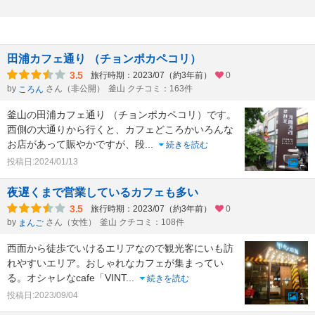
田浦カフェ通り （チョンポカペコリ）
3.5
旅行時期：2023/07（約3年前）
0
by
さん（非公開）
釜山 クチコミ：163件
ころん
釜山の田浦カフェ通り （チョンポカペコリ）です。
西側の大通りから行くと、カフェどころかいろんな
お店があって賑やかですが、段
...
続きを読む
投稿日:2024/01/13
1
夜遅くまで営業しているカフェも多い
3.5
旅行時期：2023/07（約3年前）
0
by
さん（女性）
釜山 クチコミ：108件
まんご
西面から徒歩でいけるエリアなので観光客にいも訪
れやすいエリア。おしゃれなカフェが集まってい
る。オシャレなcafe「VINT
...
続きを読む
投稿日:2023/09/04
1