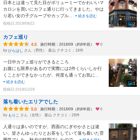
日本とは違って見た目がボリューミーでかわいいマ
カロンを買いにカフェ通りに行ってきました。やは
り若い女の子グループやカップル
...
続きを読む
投稿日:2019/09/22
2
カフェ巡り
4.5
旅行時期：2018/09（約8年前）
0
by
さん（男性）
釜山 クチコミ：18件
ひらはし
一日中カフェ巡りができるところ
お腹にも限界があるので実際には2件くらいしか行
くことができなかったが、何度も通ってお気に
...
続きを読む
1
投稿日:2018/12/29
落ち着いたエリアでした
5.0
旅行時期：2018/09（約8年前）
0
by
さん（女性）
釜山 クチコミ：28件
もりこ
人通りは多いのですが、西面のにぎやかさとは違
い、皆さんゆったりとお茶をしていて落ち着いた雰
囲気でした。秋夕の時期でしたので
...