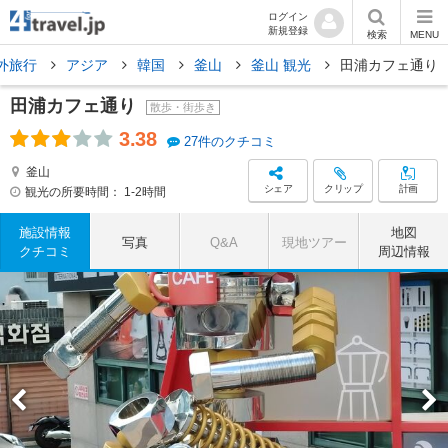
ログイン
新規登録
検索
MENU
外旅行
アジア
韓国
釜山
釜山 観光
田浦カフェ通り
田浦カフェ通り
散歩・街歩き
3.38
27件のクチコミ
釜山
シェア
クリップ
計画
観光の所要時間：
1-2時間
施設情報
地図
写真
Q&A
現地ツアー
クチコミ
周辺情報