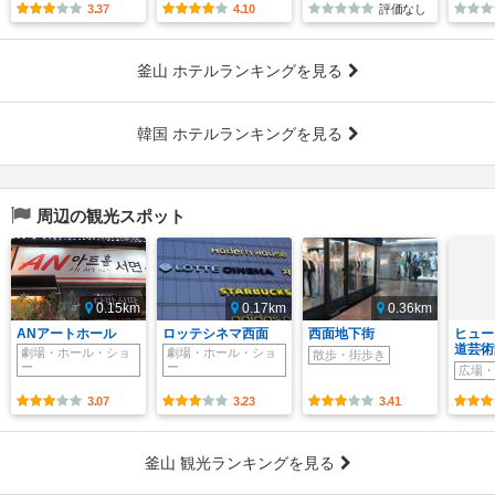
3.37
4.10
評価なし
釜山 ホテルランキングを見る
韓国 ホテルランキングを見る
周辺の観光スポット
0.15km
0.17km
0.36km
ANアートホール
ロッテシネマ西面
西面地下街
ヒュー
道芸術
劇場・ホール・ショ
劇場・ホール・ショ
散歩・街歩き
ー
ー
広場・
3.07
3.23
3.41
釜山 観光ランキングを見る