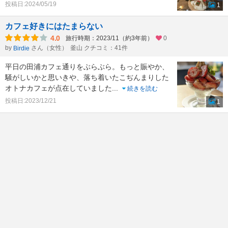
投稿日:2024/05/19
1
カフェ好きにはたまらない
4.0
旅行時期：2023/11（約3年前）
0
by
さん（女性）
釜山 クチコミ：41件
Birdie
平日の田浦カフェ通りをぶらぶら。もっと賑やか、
騒がしいかと思いきや、落ち着いたこぢんまりした
オトナカフェが点在していました
...
続きを読む
投稿日:2023/12/21
1