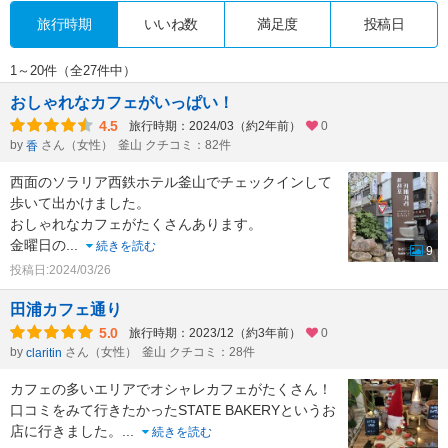
旅行時期
いいね数
満足度
投稿日
1～20件（全27件中）
おしゃれなカフェがいっぱい！
4.5
旅行時期：2024/03（約2年前）
0
by
さん（女性）
釜山 クチコミ：82件
香
西面のソラリア西鉄ホテル釜山でチェックインして
歩いて出かけました。
おしゃれなカフェがたくさんあります。
金曜日の
...
続きを読む
9
投稿日:2024/03/26
田浦カフェ通り
5.0
旅行時期：2023/12（約3年前）
0
by
さん（女性）
釜山 クチコミ：28件
claritin
カフェの多いエリアでオシャレカフェがたくさん！
口コミをみて行きたかったSTATE BAKERYというお
店に行きました。
...
続きを読む