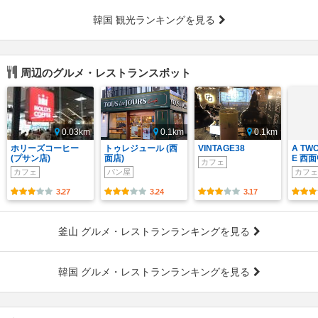
韓国 観光ランキングを見る
周辺のグルメ・レストランスポット
0.03km
0.1km
0.1km
ホリーズコーヒー
トゥレジュール (西
VINTAGE38
A TW
(プサン店)
面店)
E 西
カフェ
カフェ
パン屋
カフェ
3.27
3.24
3.17
釜山 グルメ・レストランランキングを見る
韓国 グルメ・レストランランキングを見る