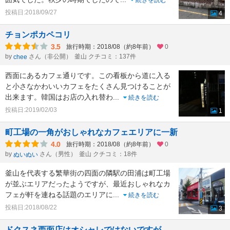
続きを読む
投稿日:2018/09/27
4
チョンポカペコリ
3.5
旅行時期：2018/08（約8年前）
0
by
さん（非公開）
釜山 クチコミ：137件
chee
西面にあるカフェ通りです。この看板から道に入る
と小さなかわいいカフェをたくさん見つけることが
出来ます。韓国はお店の入れ替わ
...
続きを読む
投稿日:2019/02/03
1
町工場の一角がおしゃれなカフェエリアに一新
4.0
旅行時期：2018/08（約8年前）
0
by
さん（男性）
釜山 クチコミ：18件
ぬいぬい
釜山を代表する繁華街の四面の隣駅の田浦は町工場
が並ぶエリアだったようですが、最近おしゃれなカ
フェが軒を連ねる話題のエリアに
...
続きを読む
投稿日:2018/08/22
3
ドクスネ西面店はオシャレではないですが。