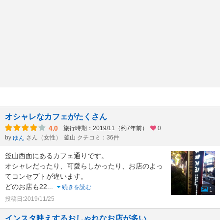
オシャレなカフェがたくさん
4.0
旅行時期：2019/11（約7年前）
0
by
さん（女性）
釜山 クチコミ：36件
ゆん
釜山西面にあるカフェ通りです。
オシャレだったり、可愛らしかったり、お店のよっ
てコンセプトが違います。
どのお店も22
...
続きを読む
1
投稿日:2019/11/25
インスタ映えするおしゃれなお店が多い