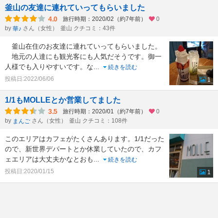
釜山の友達に連れていってもらいました
4.0
旅行時期：2020/02（約7年前）
0
by
さん（女性）
釜山 クチコミ：43件
華♪
釜山在住のお友達に連れていってもらいました。
地元の人達にも観光客にも人気だそうです。御一
人様でも入りやすいです。な
...
続きを読む
投稿日:2022/06/06
1
1/1もMOLLEとか営業してました
3.5
旅行時期：2020/01（約7年前）
0
by
さん（女性）
釜山 クチコミ：108件
まんご
このエリアはカフェがたくさんあります。1/1だった
ので、新世界デパートとか休業していたので、カフ
ェエリアは大丈夫かなとおも
...
続きを読む
投稿日:2020/01/15
1