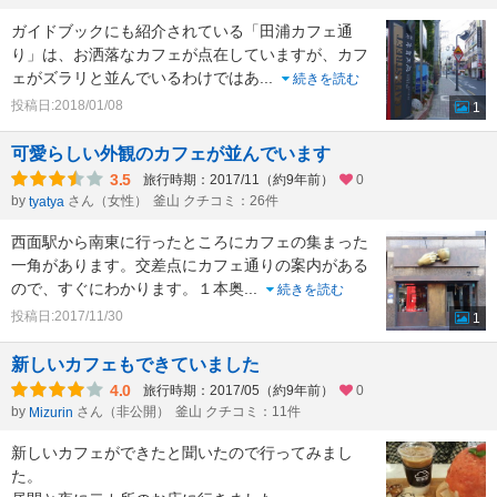
ガイドブックにも紹介されている「田浦カフェ通
り」は、お洒落なカフェが点在していますが、カフ
ェがズラリと並んでいるわけではあ
...
続きを読む
投稿日:2018/01/08
1
可愛らしい外観のカフェが並んでいます
3.5
旅行時期：2017/11（約9年前）
0
by
さん（女性）
釜山 クチコミ：26件
tyatya
西面駅から南東に行ったところにカフェの集まった
一角があります。交差点にカフェ通りの案内がある
ので、すぐにわかります。１本奥
...
続きを読む
投稿日:2017/11/30
1
新しいカフェもできていました
4.0
旅行時期：2017/05（約9年前）
0
by
さん（非公開）
釜山 クチコミ：11件
Mizurin
新しいカフェができたと聞いたので行ってみまし
た。