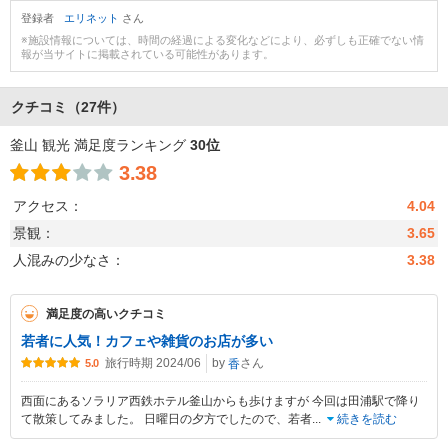
登録者
エリネット
さん
※施設情報については、時間の経過による変化などにより、必ずしも正確でない情
報が当サイトに掲載されている可能性があります。
クチコミ
（27件）
釜山 観光 満足度ランキング
30位
3.38
アクセス：
4.04
景観：
3.65
人混みの少なさ：
3.38
満足度の高いクチコミ
若者に人気！カフェや雑貨のお店が多い
旅行時期 2024/06
by
さん
香
5.0
西面にあるソラリア西鉄ホテル釜山からも歩けますが 今回は田浦駅で降り
て散策してみました。 日曜日の夕方でしたので、若者
...
続きを読む