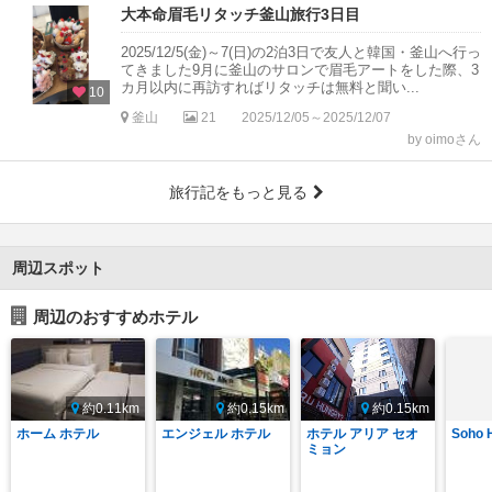
大本命眉毛リタッチ釜山旅行3日目
2025/12/5(金)～7(日)の2泊3日で友人と韓国・釜山へ行っ
てきました9月に釜山のサロンで眉毛アートをした際、3
カ月以内に再訪すればリタッチは無料と聞い...
10
釜山
21
2025/12/05～2025/12/07
by oimoさん
旅行記をもっと見る
周辺スポット
周辺のおすすめホテル
約0.11km
約0.15km
約0.15km
ホーム ホテル
エンジェル ホテル
ホテル アリア セオ
Soho 
ミョン