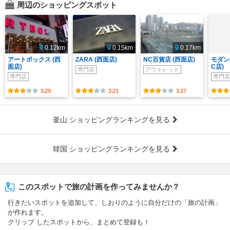
周辺のショッピングスポット
0.12km
0.15km
0.17km
アートボックス (西
ZARA (西面店)
NC百貨店 (西面店)
モダン
面店)
C店)
専門店
アウトレット
専門店
専門店
3.29
3.21
3.37
釜山 ショッピングランキングを見る
韓国 ショッピングランキングを見る
このスポットで旅の計画を作ってみませんか？
行きたいスポットを追加して、しおりのように自分だけの「旅の計画」
が作れます。
クリップ したスポットから、まとめて登録も！