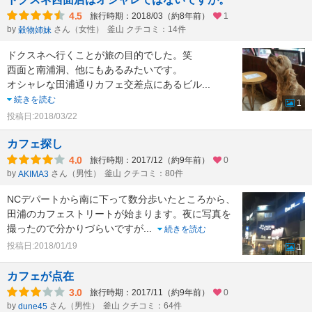
4.5
旅行時期：2018/03（約8年前）
1
by
さん（女性）
釜山 クチコミ：14件
穀物姉妹
ドクスネへ行くことが旅の目的でした。笑
西面と南浦洞、他にもあるみたいです。
オシャレな田浦通りカフェ交差点にあるビル
...
続きを読む
1
投稿日:2018/03/22
カフェ探し
4.0
旅行時期：2017/12（約9年前）
0
by
さん（男性）
釜山 クチコミ：80件
AKIMA3
NCデパートから南に下って数分歩いたところから、
田浦のカフェストリートが始まります。夜に写真を
撮ったので分かりづらいですが
...
続きを読む
投稿日:2018/01/19
1
カフェが点在
3.0
旅行時期：2017/11（約9年前）
0
by
さん（男性）
釜山 クチコミ：64件
dune45