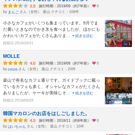
3.5
旅行時期：2019/09（約7年前）
0
by
さん（女性）
釜山 クチコミ：108件
まんご
小さなカフェがいくつも集まっています。9月でま
だ暑いときなのでかき氷を食べましたが、ほかにも
かわいいカフェがたくさんありま
...
続きを読む
投稿日:2019/10/31
1
MOLLE
4.0
旅行時期：2019/08（約7年前）
0
by
さん（女性）
釜山 クチコミ：20件
cocos
釜山で有名なカフェ通りです。ガイドブックに載っ
ているカフェも多く、オシャレなカフェがたくさん
ありましたが、ケーキが美味しそ
...
続きを読む
投稿日:2019/09/28
1
韓国マカロンのお店をはしごしました。
4.5
旅行時期：2018/11（約8年前）
0
by
さん（女性）
釜山 クチコミ：10件
はいちゃん