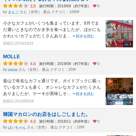
3.5
旅行時期：2019/09（約7年前）
0
by
さん（女性）
釜山 クチコミ：108件
まんご
小さなカフェがいくつも集まっています。9月でま
だ暑いときなのでかき氷を食べましたが、ほかにも
かわいいカフェがたくさんありま
...
続きを読む
投稿日:2019/10/31
1
MOLLE
4.0
旅行時期：2019/08（約7年前）
0
by
さん（女性）
釜山 クチコミ：20件
cocos
釜山で有名なカフェ通りです。ガイドブックに載っ
ているカフェも多く、オシャレなカフェがたくさん
ありましたが、ケーキが美味しそ
...
続きを読む
投稿日:2019/09/28
1
韓国マカロンのお店をはしごしました。
4.5
旅行時期：2018/11（約8年前）
0
by
さん（女性）
釜山 クチコミ：10件
はいちゃん