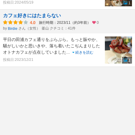
投稿日:2024/05/19
1
カフェ好きにはたまらない
4.0
旅行時期：2023/11（約3年前）
0
by
さん（女性）
釜山 クチコミ：41件
Birdie
平日の田浦カフェ通りをぶらぶら。もっと賑やか、
騒がしいかと思いきや、落ち着いたこぢんまりした
オトナカフェが点在していました
...
続きを読む
投稿日:2023/12/21
1