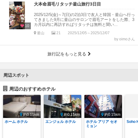
大本命眉毛リタッチ釜山旅行3日目
2025/12/5(金)～7(日)の2泊3日で友人と韓国・釜山へ行っ
てきました9月に釜山のサロンで眉毛アートをした際、3
カ月以内に再訪すればリタッチは無料と聞い...
10
釜山
21
2025/12/05～2025/12/07
by oimoさん
旅行記をもっと見る
周辺スポット
周辺のおすすめホテル
約0.11km
約0.15km
約0.15km
ホーム ホテル
エンジェル ホテル
ホテル アリア セオ
Soho 
ミョン