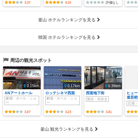
3.37
4.10
評価なし
釜山 ホテルランキングを見る
韓国 ホテルランキングを見る
周辺の観光スポット
0.15km
0.17km
0.36km
ANアートホール
ロッテシネマ西面
西面地下街
ヒュー
道芸術
劇場・ホール・ショ
劇場・ホール・ショ
散歩・街歩き
ー
ー
広場・
3.07
3.23
3.41
釜山 観光ランキングを見る