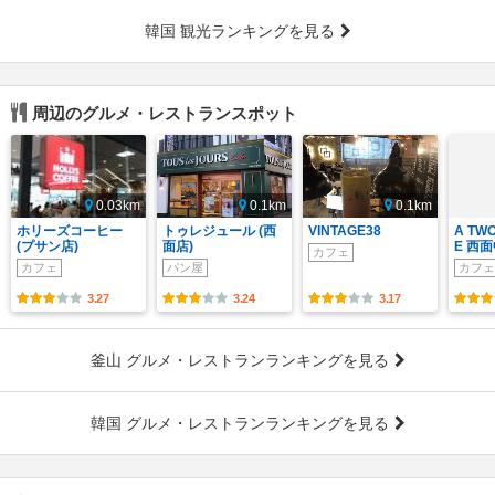
韓国 観光ランキングを見る
周辺のグルメ・レストランスポット
0.03km
0.1km
0.1km
ホリーズコーヒー
トゥレジュール (西
VINTAGE38
A TW
(プサン店)
面店)
E 西
カフェ
カフェ
パン屋
カフェ
3.27
3.24
3.17
釜山 グルメ・レストランランキングを見る
韓国 グルメ・レストランランキングを見る