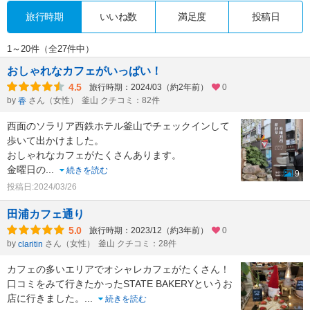
旅行時期
いいね数
満足度
投稿日
1～20件（全27件中）
おしゃれなカフェがいっぱい！
4.5
旅行時期：2024/03（約2年前）
0
by
さん（女性）
釜山 クチコミ：82件
香
西面のソラリア西鉄ホテル釜山でチェックインして
歩いて出かけました。
おしゃれなカフェがたくさんあります。
金曜日の
...
続きを読む
9
投稿日:2024/03/26
田浦カフェ通り
5.0
旅行時期：2023/12（約3年前）
0
by
さん（女性）
釜山 クチコミ：28件
claritin
カフェの多いエリアでオシャレカフェがたくさん！
口コミをみて行きたかったSTATE BAKERYというお
店に行きました。
...
続きを読む