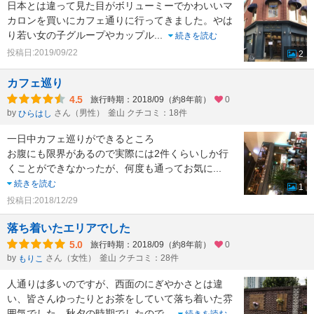
日本とは違って見た目がボリューミーでかわいいマ
カロンを買いにカフェ通りに行ってきました。やは
り若い女の子グループやカップル
...
続きを読む
投稿日:2019/09/22
2
カフェ巡り
4.5
旅行時期：2018/09（約8年前）
0
by
さん（男性）
釜山 クチコミ：18件
ひらはし
一日中カフェ巡りができるところ
お腹にも限界があるので実際には2件くらいしか行
くことができなかったが、何度も通ってお気に
...
続きを読む
1
投稿日:2018/12/29
落ち着いたエリアでした
5.0
旅行時期：2018/09（約8年前）
0
by
さん（女性）
釜山 クチコミ：28件
もりこ
人通りは多いのですが、西面のにぎやかさとは違
い、皆さんゆったりとお茶をしていて落ち着いた雰
囲気でした。秋夕の時期でしたので
...