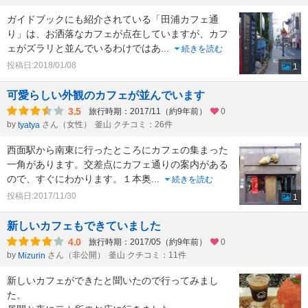
ガイドブックにも紹介されている「田浦カフェ通
り」は、お洒落なカフェが点在していますが、カフ
ェがズラリと並んでいるわけではあ
...
続きを読む
投稿日:2018/01/08
1
可愛らしい外観のカフェが並んでいます
3.5
旅行時期：2017/11（約9年前）
0
by
さん（女性）
釜山 クチコミ：26件
tyatya
西面駅から南東に行ったところにカフェの集まった
一角があります。交差点にカフェ通りの案内がある
ので、すぐにわかります。１本奥
...
続きを読む
投稿日:2017/11/30
1
新しいカフェもできていました
4.0
旅行時期：2017/05（約9年前）
0
by
さん（非公開）
釜山 クチコミ：11件
Mizurin
新しいカフェができたと聞いたので行ってみまし
た。