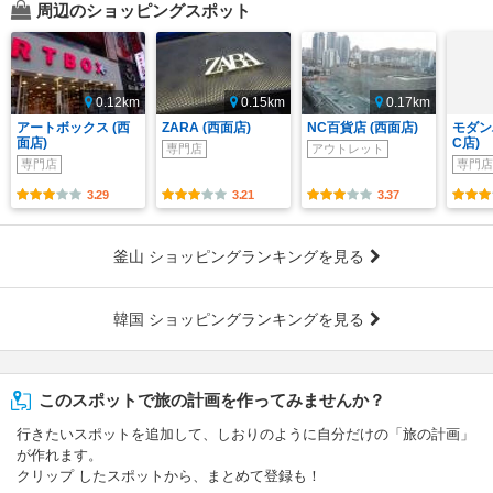
周辺のショッピングスポット
0.12km
0.15km
0.17km
アートボックス (西
ZARA (西面店)
NC百貨店 (西面店)
モダン
面店)
C店)
専門店
アウトレット
専門店
専門店
3.29
3.21
3.37
釜山 ショッピングランキングを見る
韓国 ショッピングランキングを見る
このスポットで旅の計画を作ってみませんか？
行きたいスポットを追加して、しおりのように自分だけの「旅の計画」
が作れます。
クリップ したスポットから、まとめて登録も！