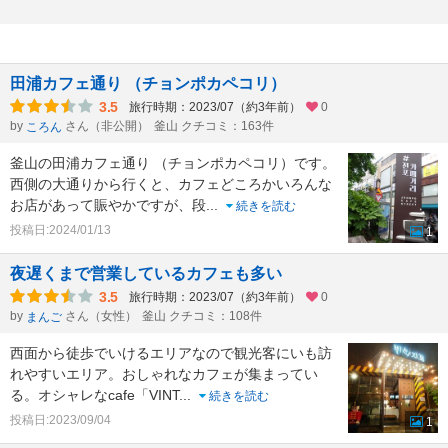
田浦カフェ通り （チョンポカペコリ）
3.5
旅行時期：2023/07（約3年前）
0
by
さん（非公開）
釜山 クチコミ：163件
ころん
釜山の田浦カフェ通り （チョンポカペコリ）です。
西側の大通りから行くと、カフェどころかいろんな
お店があって賑やかですが、段
...
続きを読む
投稿日:2024/01/13
1
夜遅くまで営業しているカフェも多い
3.5
旅行時期：2023/07（約3年前）
0
by
さん（女性）
釜山 クチコミ：108件
まんご
西面から徒歩でいけるエリアなので観光客にいも訪
れやすいエリア。おしゃれなカフェが集まってい
る。オシャレなcafe「VINT
...
続きを読む
投稿日:2023/09/04
1