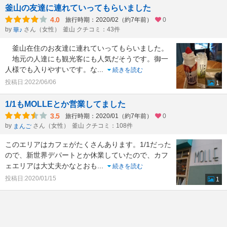
釜山の友達に連れていってもらいました
4.0
旅行時期：2020/02（約7年前）
0
by
さん（女性）
釜山 クチコミ：43件
華♪
釜山在住のお友達に連れていってもらいました。
地元の人達にも観光客にも人気だそうです。御一
人様でも入りやすいです。な
...
続きを読む
投稿日:2022/06/06
1
1/1もMOLLEとか営業してました
3.5
旅行時期：2020/01（約7年前）
0
by
さん（女性）
釜山 クチコミ：108件
まんご
このエリアはカフェがたくさんあります。1/1だった
ので、新世界デパートとか休業していたので、カフ
ェエリアは大丈夫かなとおも
...
続きを読む
投稿日:2020/01/15
1