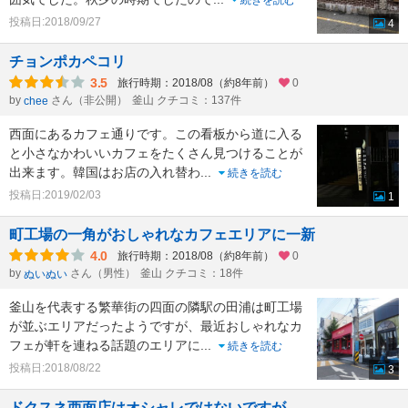
続きを読む
投稿日:2018/09/27
4
チョンポカペコリ
3.5
旅行時期：2018/08（約8年前）
0
by
さん（非公開）
釜山 クチコミ：137件
chee
西面にあるカフェ通りです。この看板から道に入る
と小さなかわいいカフェをたくさん見つけることが
出来ます。韓国はお店の入れ替わ
...
続きを読む
投稿日:2019/02/03
1
町工場の一角がおしゃれなカフェエリアに一新
4.0
旅行時期：2018/08（約8年前）
0
by
さん（男性）
釜山 クチコミ：18件
ぬいぬい
釜山を代表する繁華街の四面の隣駅の田浦は町工場
が並ぶエリアだったようですが、最近おしゃれなカ
フェが軒を連ねる話題のエリアに
...
続きを読む
投稿日:2018/08/22
3
ドクスネ西面店はオシャレではないですが。