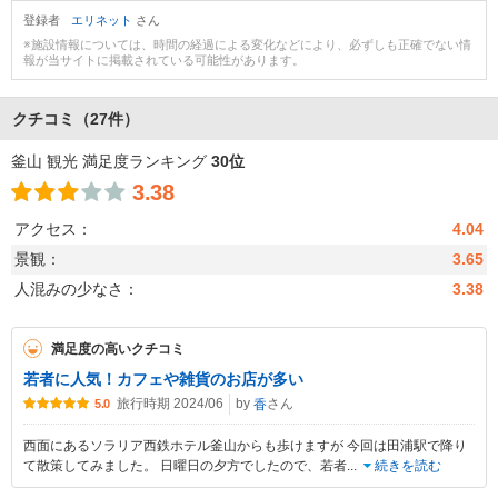
登録者
エリネット
さん
※施設情報については、時間の経過による変化などにより、必ずしも正確でない情
報が当サイトに掲載されている可能性があります。
クチコミ
（27件）
釜山 観光 満足度ランキング
30位
3.38
アクセス：
4.04
景観：
3.65
人混みの少なさ：
3.38
満足度の高いクチコミ
若者に人気！カフェや雑貨のお店が多い
旅行時期 2024/06
by
さん
香
5.0
西面にあるソラリア西鉄ホテル釜山からも歩けますが 今回は田浦駅で降り
て散策してみました。 日曜日の夕方でしたので、若者
...
続きを読む