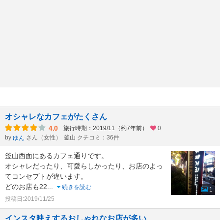
オシャレなカフェがたくさん
4.0
旅行時期：2019/11（約7年前）
0
by
さん（女性）
釜山 クチコミ：36件
ゆん
釜山西面にあるカフェ通りです。
オシャレだったり、可愛らしかったり、お店のよっ
てコンセプトが違います。
どのお店も22
...
続きを読む
1
投稿日:2019/11/25
インスタ映えするおしゃれなお店が多い