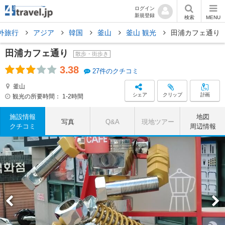
ログイン
新規登録
検索
MENU
外旅行
アジア
韓国
釜山
釜山 観光
田浦カフェ通り
田浦カフェ通り
散歩・街歩き
3.38
27件のクチコミ
釜山
シェア
クリップ
計画
観光の所要時間：
1-2時間
施設情報
地図
写真
Q&A
現地ツアー
クチコミ
周辺情報