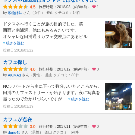
4.5
旅行時期：2018/03（約8年前）
1
by
さん（女性）
釜山 クチコミ：14件
穀物姉妹
ドクスネへ行くことが旅の目的でした。笑
西面と南浦洞、他にもあるみたいです。
オシャレな田浦通りカフェ交差点にあるビル
...
続きを読む
1
投稿日:2018/03/22
カフェ探し
4.0
旅行時期：2017/12（約9年前）
0
by
さん（男性）
釜山 クチコミ：80件
AKIMA3
NCデパートから南に下って数分歩いたところから、
田浦のカフェストリートが始まります。夜に写真を
撮ったので分かりづらいですが
...
続きを読む
投稿日:2018/01/19
1
カフェが点在
3.0
旅行時期：2017/11（約9年前）
0
by
さん（男性）
釜山 クチコミ：64件
dune45