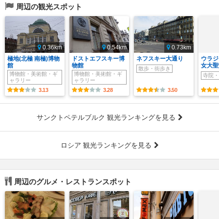
周辺の観光スポット
0.36km
0.54km
0.73km
極地(北極 南極)博物
ドストエフスキー博
ネフスキー大通り
ウラジ
館
物館
女大聖
散歩・街歩き
博物館・美術館・ギ
博物館・美術館・ギ
寺院・
ャラリー
ャラリー
3.13
3.28
3.50
サンクトペテルブルク 観光ランキングを見る
ロシア 観光ランキングを見る
周辺のグルメ・レストランスポット