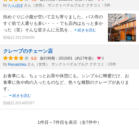
by
さん（女性）
サンクトペテルブルク クチコミ：5件
たんぽぽ
街めぐりに小腹が空いて立ち寄りました。バス停の
すぐ前で人通りも多い・・・でも店内はもっと多か
った（笑）そんな皆さんに元気を
...
続きを読む
投稿日:2013/06/09
8
クレープのチェーン店
4.0
旅行時期：2010/01（約17年前）
0
by
さん（女性）
サンクトペテルブルク クチコミ：15件
Renatchka
お食事にも、ちょっとお茶や休憩にも。シンプルに蜂蜜だけ、お
食事に魚や肉の入ったものなど、色々な種類のクレープがありま
す。
...
続きを読む
投稿日:2014/02/07
1件目～7件目を表示（全7件中）