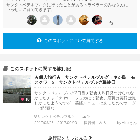
サンクトペテルブルクに行ったことがあるトラベラーのみなさんに、
いっせいに質問できます。
…他
このスポットについて質問する
このスポットに関する旅行記
★個人旅行★ サンクトペテルブルグ→キジ島→モ
スクワ 5 サンクトペテルブルグ最終日
サンクトペテルブルグ3日目★朝食★昨日見つけられな
かったチャイナヤローシュカにて朝食。店員は英語は厳
10
しかったようですが、英語メニューはあったのでオーダ
ーは問題な...
サンクトペテルブルク
16
2017/08/26～2017/09/03
同行者：友人
by Alexさん
旅行記をもっと見る