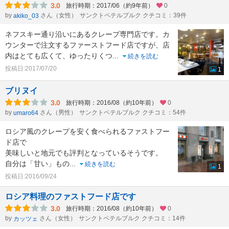
3.0
旅行時期：2017/06（約9年前）
0
by
さん（女性）
サンクトペテルブルク クチコミ：39件
akiko_03
ネフスキー通り沿いにあるクレープ専門店です。カ
ウンターで注文するファーストフード店ですが、店
内はとても広くて、ゆったりくつ
...
続きを読む
投稿日:2017/07/20
1
ブリヌイ
3.0
旅行時期：2016/08（約10年前）
0
by
さん（男性）
サンクトペテルブルク クチコミ：54件
umaro64
ロシア風のクレープを安く食べられるファストフー
ド店で
美味しいと地元でも評判となっているそうです。
自分は「甘い」もの
...
続きを読む
1
投稿日:2016/09/24
ロシア料理のファストフード店です
3.0
旅行時期：2016/08（約10年前）
0
by
さん（女性）
サンクトペテルブルク クチコミ：14件
カッツェ