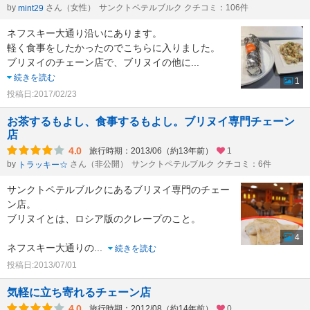
by
さん（女性）
サンクトペテルブルク クチコミ：106件
mint29
ネフスキー大通り沿いにあります。
軽く食事をしたかったのでこちらに入りました。
ブリヌイのチェーン店で、ブリヌイの他に
...
続きを読む
1
投稿日:2017/02/23
お茶するもよし、食事するもよし。ブリヌイ専門チェーン
店
4.0
旅行時期：2013/06（約13年前）
1
by
さん（非公開）
サンクトペテルブルク クチコミ：6件
トラッキー☆
サンクトペテルブルクにあるブリヌイ専門のチェー
ン店。
ブリヌイとは、ロシア版のクレープのこと。
4
ネフスキー大通りの
...
続きを読む
投稿日:2013/07/01
気軽に立ち寄れるチェーン店
4.0
旅行時期：2012/08（約14年前）
0