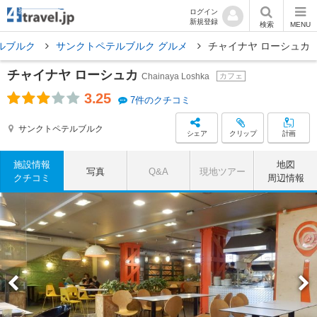
ログイン
新規登録
検索
MENU
ルブルク
サンクトペテルブルク グルメ
チャイナヤ ローシュカ
チャイナヤ ローシュカ
Chainaya Loshka
カフェ
3.25
7件のクチコミ
サンクトペテルブルク
シェア
クリップ
計画
施設情報
地図
写真
Q&A
現地ツアー
クチコミ
周辺情報