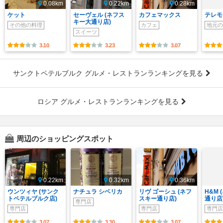
0.08km
0.22km
0.28km
ケット
セーヴェル (ネフス
カフェマックス
テレモ
キー大通り店)
その他の料理
カフェ
地元の
スイーツ
3.10
3.23
3.07
サンクトペテルブルク グルメ・レストランランキングを見る
ロシア グルメ・レストランランキングを見る
周辺のショッピングスポット
0.22km
0.32km
0.36km
ウンツィヤ (サンク
ナチュラ シベリカ
リヴ ゴーシュ (ネフ
H&M
トペテルブルク店)
スキー通り店)
通り店
専門店
専門店
専門店
専門店
3.07
3.30
3.07