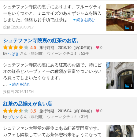
シュテファン寺院の裏手にあります。フルーツティ
ーをいくつかと、ミニサイズのあんずジャムを購入
しました。価格もお手頃で紅茶は
...
続きを読む
投稿日:2020/08/17
1
シュテファン寺院裏の紅茶のお店。
4.0
旅行時期：2016/10（約10年前）
0
by
さん（非公開）
ウィーン クチコミ：52件
つばき
シュテファン寺院の裏にある紅茶のお店で、特にビ
オの紅茶とハーブティーの種類が豊富でついいろい
ろ買ってしまいたくなります。
...
続きを読む
1
投稿日:2016/11/04
紅茶の品揃えが良い店
3.5
旅行時期：2016/04（約10年前）
0
by
さん（非公開）
ウィーン クチコミ：31件
プリン
シュテファン大聖堂の裏側にある紅茶専門店です。
カフェも隣接していてお茶休憩出来るようになって