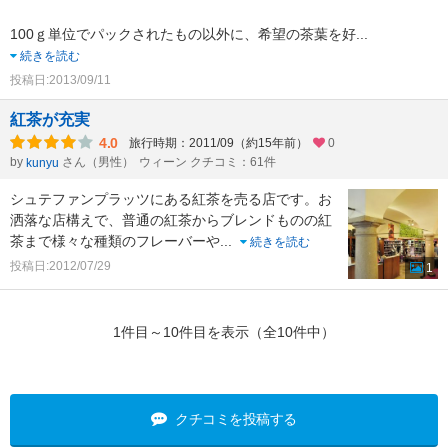
100ｇ単位でパックされたもの以外に、希望の茶葉を好
...
続きを読む
投稿日:2013/09/11
紅茶が充実
4.0
旅行時期：2011/09（約15年前）
0
by
さん（男性）
ウィーン クチコミ：61件
kunyu
シュテファンプラッツにある紅茶を売る店です。お
洒落な店構えで、普通の紅茶からブレンドものの紅
茶まで様々な種類のフレーバーや
...
続きを読む
投稿日:2012/07/29
1
1件目～10件目を表示（全10件中）
クチコミを投稿する