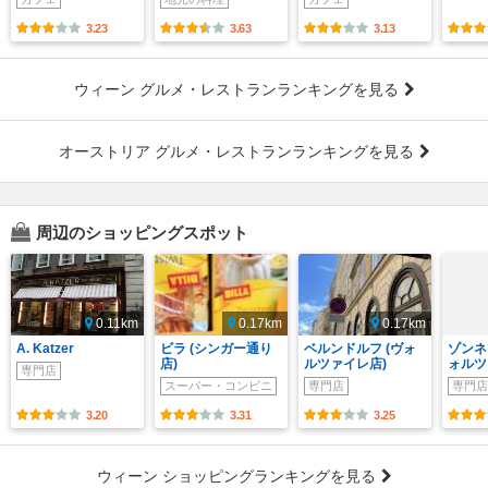
3.23
3.63
3.13
ウィーン グルメ・レストランランキングを見る
オーストリア グルメ・レストランランキングを見る
周辺のショッピングスポット
0.11km
0.17km
0.17km
A. Katzer
ビラ (シンガー通り
ベルンドルフ (ヴォ
ゾンネ
店)
ルツァイレ店)
ォルツ
専門店
スーパー・コンビニ
専門店
専門店
3.20
3.31
3.25
ウィーン ショッピングランキングを見る