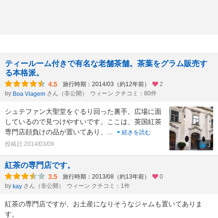
ティールーム付きで有名な老舗茶舗。茶葉をグラム販売す
る本格派。
4.5
旅行時期：2014/03（約12年前）
2
by
さん（非公開）
ウィーン クチコミ：80件
Boa Viagem
シュテファン大聖堂をぐるり回った裏手。広場に面
しているので見つけやすいです。ここは、英国紅茶
専門店顔負けの品が置いてあり、
...
続きを読む
投稿日:2014/03/09
3
紅茶の専門店です。
3.5
旅行時期：2013/08（約13年前）
0
by
さん（非公開）
ウィーン クチコミ：1件
kay
紅茶の専門店ですが、お土産になりそうなジャムも置いてありま
す。