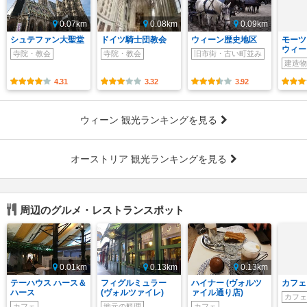
0.07km
0.08km
0.09km
シュテファン大聖堂
ドイツ騎士団教会
ウィーン歴史地区
モーツ
ウィー
寺院・教会
寺院・教会
旧市街・古い町並み
建造物
4.31
3.32
3.92
ウィーン 観光ランキングを見る
オーストリア 観光ランキングを見る
周辺のグルメ・レストランスポット
0.01km
0.13km
0.13km
テーハウス ハース＆
フィグルミュラー
ハイナー (ヴォルツ
カフェ
ハース
(ヴォルツァイレ)
ァイル通り店)
カフェ
カフェ
地元の料理
カフェ