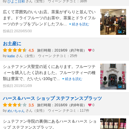
by
さん（女性）
ウィーン クチコミ：38件
ひよこ日和
広くて雰囲気のいいお店。茶葉がずらりと並んでい
ます。ドライフルーツのお茶や、茶葉とドライフル
ーツのチップをブレンドしたフル
...
続きを読む
投稿日:2020/05/30
2
お土産に
4.5
旅行時期：2019/09（約7年前）
0
by
さん（女性）
ウィーン クチコミ：25件
katie
シュテファン大聖堂の近くにあります。フルーツテ
ィーを購入したく訪れました。フルーツティーの種
類は豊富で、だいたい100gで
...
続きを読む
投稿日:2019/11/09
1
ハース＆ハース ショップ ステファンスプラッツ
3.5
旅行時期：2018/09（約8年前）
0
by
さん（女性）
ウィーン クチコミ：117件
めいちゃん
シュテファン寺院の裏側にあるハース＆ハース ショ
ップ ステファンスプラッツ。