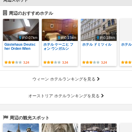
周辺スポット
周辺のおすすめホテル
約0.07km
約0.15km
約0.18km
Gästehaus Deutsc
ホテル ケーニヒ フ
ホテル ドミツィル
ホテル
her Orden Wien
ォン ウンガルン
3.24
3.34
3.24
ウィーン ホテルランキングを見る
オーストリア ホテルランキングを見る
周辺の観光スポット