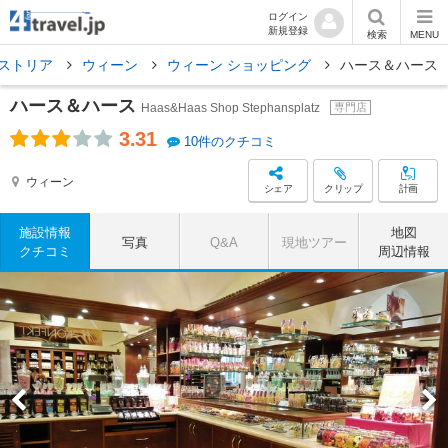
ログイン
新規登録
検索
MENU
ストリア
ウィーン
ウィーン ショッピング
ハース＆ハース
ハース＆ハース
Haas&Haas Shop Stephansplatz
専門店
3.31
10件のクチコミ
ウィーン
シェア
クリップ
計画
施設情報
地図
写真
Q&A
現地ツアー
クチコミ
周辺情報