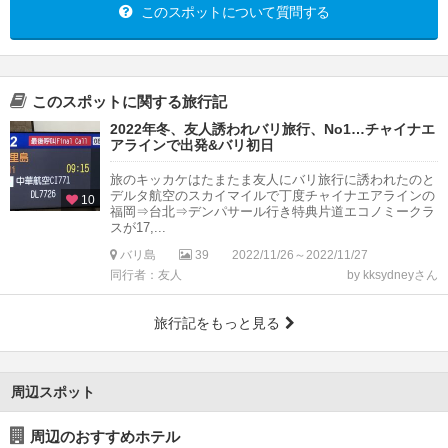
このスポットについて質問する
このスポットに関する旅行記
2022年冬、友人誘われバリ旅行、No1…チャイナエ
アラインで出発&バリ初日
旅のキッカケはたまたま友人にバリ旅行に誘われたのと
デルタ航空のスカイマイルで丁度チャイナエアラインの
10
福岡⇒台北⇒デンパサール行き特典片道エコノミークラ
スが17,...
バリ島
39
2022/11/26～2022/11/27
同行者：友人
by kksydneyさん
旅行記をもっと見る
周辺スポット
周辺のおすすめホテル