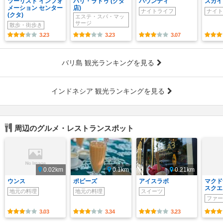
ツーリスト インフォ
バリ・ラトゥ (クタ
バウンティ
スカイ
メーション センター
店)
ナイトライフ
ナイト
(クタ)
エステ・スパ・マッ
サージ
散歩・街歩き
3.23
3.23
3.07
バリ島 観光ランキングを見る
インドネシア 観光ランキングを見る
周辺のグルメ・レストランスポット
0.02km
0.1km
0.21km
ウンス
ポピーズ
アイスラボ
マクド
スクエ
地元の料理
地元の料理
スイーツ
ファー
3.03
3.34
3.23