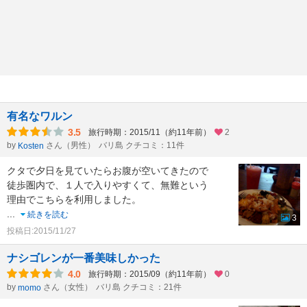
有名なワルン
3.5
旅行時期：2015/11（約11年前）
2
by
さん（男性）
バリ島 クチコミ：11件
Kosten
クタで夕日を見ていたらお腹が空いてきたので
徒歩圏内で、１人で入りやすくて、無難という
理由でこちらを利用しました。
...
続きを読む
3
投稿日:2015/11/27
ナシゴレンが一番美味しかった
4.0
旅行時期：2015/09（約11年前）
0
by
さん（女性）
バリ島 クチコミ：21件
momo