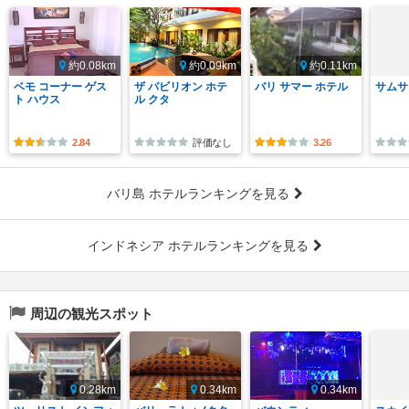
約0.08km
約0.09km
約0.11km
ベモ コーナー ゲス
ザ パビリオン ホテ
バリ サマー ホテル
サムサ
ト ハウス
ル クタ
2.84
評価なし
3.26
バリ島 ホテルランキングを見る
インドネシア ホテルランキングを見る
周辺の観光スポット
0.28km
0.34km
0.34km