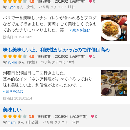
4.0
旅行時期：2019/02（約8年前）
0
by
さん（女性）
バリ島 クチコミ：11件
Kyon
バリで一番美味しいナシゴレンが食べれるとブログ
などで見て行きました。実際すごく美味しくて添え
てあったチリにハマりました。笑
...
続きを読む
投稿日:2019/02/05
3
味も美味しい上、利便性がよかったので評価は高め
4.0
旅行時期：2018/02（約9年前）
1
by
さん（女性）
バリ島 クチコミ：8件
Yukko
到着日と帰国日に二回行きました。
基本的なインドネシア料理がすべてそろっており
味も美味しい上、利便性がよかったので、
...
続きを読む
1
投稿日:2018/02/14
美味しい
3.5
旅行時期：2016/04（約10年前）
0
by
さん（非公開）
バリ島 クチコミ：67件
mami