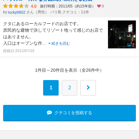
4.0
旅行時期：2011/05（約15年前）
0
by
さん（男性）
バリ島 クチコミ：11件
lucky0602
クタにあるローカルフードのお店です。
庶民的な建物で決してリゾート地って感じのお店で
はありません。
入口はオープンな作
...
続きを読む
2
投稿日:2012/07/16
1件目～20件目を表示（全26件中）
1
2
クチコミを投稿する