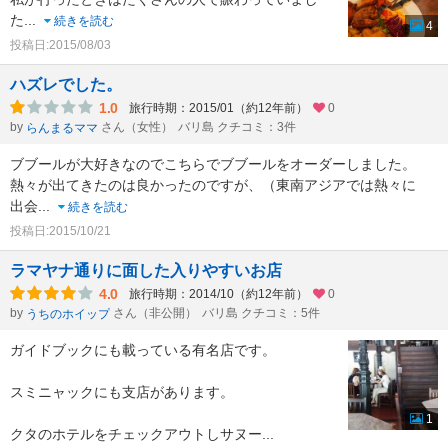
た
...
続きを読む
4
投稿日:2015/08/03
ハズレでした。
1.0
旅行時期：2015/01（約12年前）
0
by
さん（女性）
バリ島 クチコミ：3件
らんまるママ
ブブールが大好きなのでこちらでブブールをオーダーしました。
熱々が出てきたのは良かったのですが、（東南アジアでは熱々に
出会
...
続きを読む
投稿日:2015/10/21
ラマヤナ通りに面した入りやすいお店
4.0
旅行時期：2014/10（約12年前）
0
by
さん（非公開）
バリ島 クチコミ：5件
うちのホイップ
ガイドブックにも載っている有名店です。
スミニャックにも支店があります。
1
クタのホテルをチェックアウトしサヌー
...