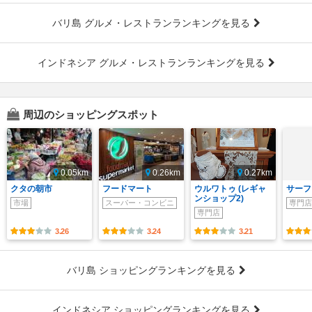
バリ島 グルメ・レストランランキングを見る
インドネシア グルメ・レストランランキングを見る
周辺のショッピングスポット
0.05km
0.26km
0.27km
クタの朝市
フードマート
ウルワトゥ (レギャ
サーフ
ンショップ2)
市場
スーパー・コンビニ
専門店
専門店
3.26
3.24
3.21
バリ島 ショッピングランキングを見る
インドネシア ショッピングランキングを見る