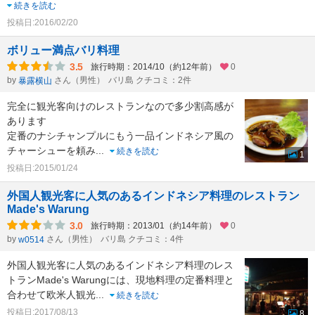
続きを読む
投稿日:2016/02/20
ボリュー満点バリ料理
3.5
旅行時期：2014/10（約12年前）
0
by
さん（男性）
バリ島 クチコミ：2件
暴露横山
完全に観光客向けのレストランなので多少割高感が
あります
定番のナシチャンプルにもう一品インドネシア風の
チャーシューを頼み
...
続きを読む
1
投稿日:2015/01/24
外国人観光客に人気のあるインドネシア料理のレストラン
Made's Warung
3.0
旅行時期：2013/01（約14年前）
0
by
さん（男性）
バリ島 クチコミ：4件
w0514
外国人観光客に人気のあるインドネシア料理のレス
トランMade's Warungには、現地料理の定番料理と
合わせて欧米人観光
...
続きを読む
投稿日:2017/08/13
8