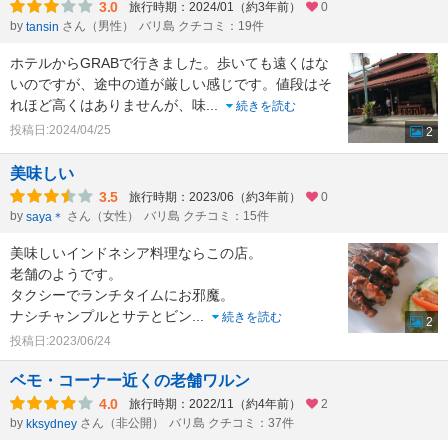
3.0
旅行時期：2024/01（約3年前）
0
by
さん（男性）
バリ島 クチコミ：19件
tansin
ホテルからGRABで行きました。歩いても遠くはな
いのですが、途中の道が厳しい感じです。値段はそ
れほど高くはありませんが、味
...
続きを読む
投稿日:2024/04/25
2
美味しい
3.5
旅行時期：2023/06（約3年前）
0
by
さん（女性）
バリ島 クチコミ：15件
saya＊
美味しいインドネシア料理ならこの店。
老舗のようです。
タクシーでランチタイムにお邪魔。
ナシチャンプルとサテとビン
...
続きを読む
2
投稿日:2023/06/24
ベモ・コーナー近くの老舗ワルン
4.0
旅行時期：2022/11（約4年前）
2
by
さん（非公開）
バリ島 クチコミ：37件
kksydney