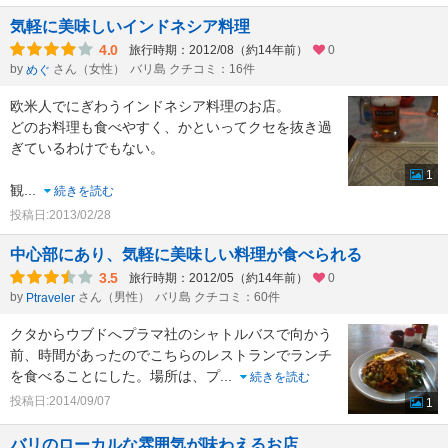
気軽に美味しいインドネシア料理
4.0
旅行時期：2012/08（約14年前）
0
by
さん（女性）
バリ島 クチコミ：16件
めぐ
欧米人でにぎわうインドネシア料理のお店。
どのお料理も食べやすく、かといってクセを抜き過
ぎているわけでもない。
1
観
...
続きを読む
投稿日:2013/02/28
中心部にあり、気軽に美味しい料理が食べられる
3.5
旅行時期：2012/05（約14年前）
0
by
さん（男性）
バリ島 クチコミ：60件
Ptraveler
クタからウブドへプラマ社のシャトルバスで向かう
前、時間があったのでこちらのレストランでランチ
を食べることにした。場所は、プ
...
続きを読む
投稿日:2014/09/07
1
バリのローカルな雰囲気が味わえるお店