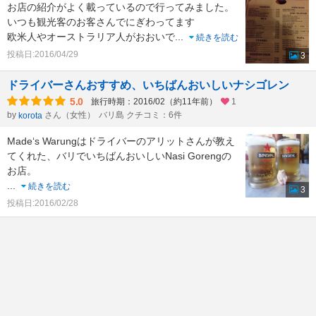
お店の紹介がよく載っているので行ってみました。
いつも観光客のお客さんでにぎわってます
欧米人やオーストラリア人がおおいで
...
続きを読む
投稿日:2016/04/29
3
ドライバーさんおすすめ、いちばんおいしいナシゴレン
5.0
旅行時期：2016/02（約11年前）
1
by
さん（女性）
バリ島 クチコミ：6件
korota
Made‘s Warungはドライバーのアリットさんが教え
てくれた、バリでいちばんおいしいNasi Gorengの
お店。
...
続きを読む
3
投稿日:2016/02/28