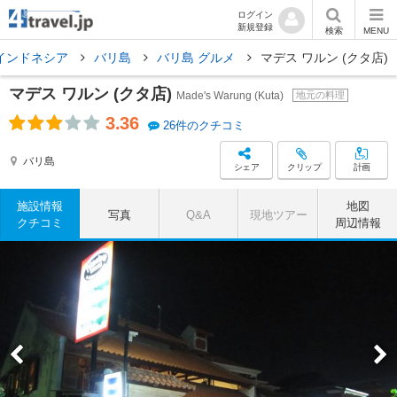
ログイン
新規登録
検索
MENU
インドネシア
バリ島
バリ島 グルメ
マデス ワルン (クタ店)
マデス ワルン (クタ店)
Made's Warung (Kuta)
地元の料理
3.36
26件のクチコミ
バリ島
シェア
クリップ
計画
施設情報
地図
写真
Q&A
現地ツアー
クチコミ
周辺情報