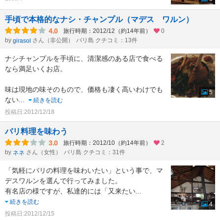
手頃で本格的なナシ・チャンプル（マデス ワルン）
4.0
旅行時期：2012/12（約14年前）
0
by
さん（非公開）
バリ島 クチコミ：13件
girasol
ナシチャンプルを手頃に、清潔感のある店で食べる
なら満足いくお店。
味は現地の味そのもので、価格も凄く高いわけでも
5
ない
...
続きを読む
投稿日:2012/12/18
バリ料理を味わう
3.0
旅行時期：2012/10（約14年前）
2
by
さん（女性）
バリ島 クチコミ：31件
ネネ
「気軽にバリの料理を味わいたい」という事で、マ
デスワルンを選んで行ってみました。
有名店の様ですが、私達的には「又来たい
...
続きを読む
4
投稿日:2012/12/15